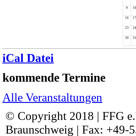
9
1
16
1
23
2
30
3
iCal Datei
kommende Termine
Alle Veranstaltungen
© Copyright 2018 | FFG e.V
Braunschweig | Fax: +49-