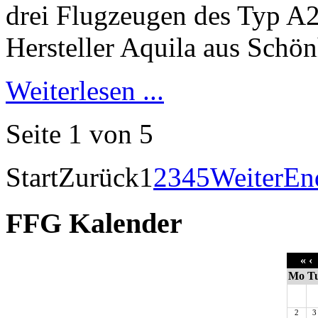
Weiterlesen ...
Seite 1 von 5
Start
Zurück
1
2
3
4
5
Weiter
En
FFG Kalender
«
‹
Mo
T
2
3