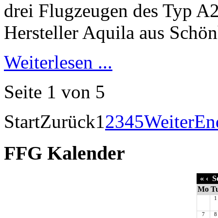
Weiterlesen ...
Seite 1 von 5
Start
Zurück
1
2
3
4
5
Weiter
En
FFG Kalender
«
‹
Se
Mo
T
1
7
8