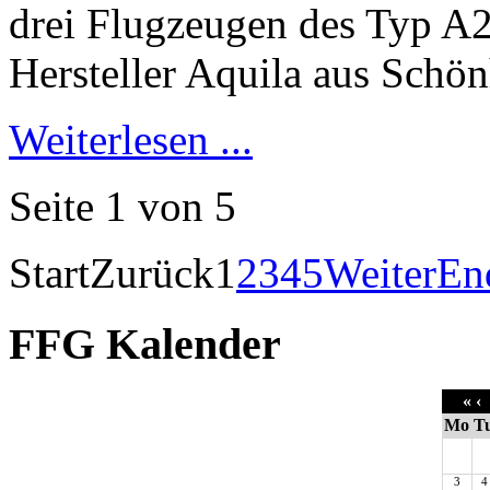
Weiterlesen ...
Seite 1 von 5
Start
Zurück
1
2
3
4
5
Weiter
En
FFG Kalender
«
‹
Mo
T
3
4