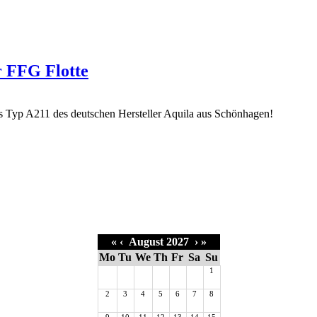
r FFG Flotte
«
‹
August 2027
›
»
Mo
Tu
We
Th
Fr
Sa
Su
1
2
3
4
5
6
7
8