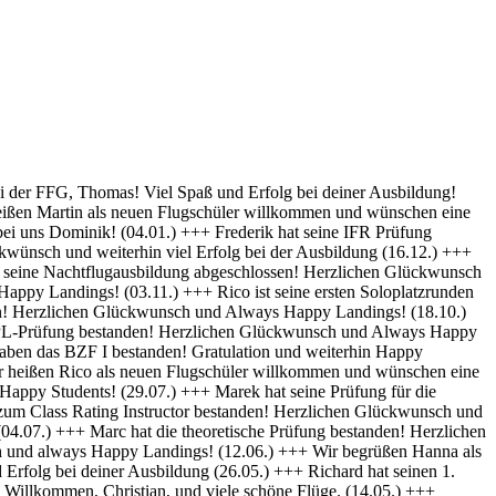
py Landings (28.10) +++ Glückwunsch Karsten! Die Schülerakte wurde soeben geschlossen :-) Always happy Landings (12.9.) +++ Hendrik ist heute seine ersten Solo-Platzrunden geflogen. Herzlichen Glückwünsch und always happy landings (3.9.) +++ Wir begrüßen Richard als neues Mitglied der FFG und wünschen eine erfolgreiche Ausbildung! (1.9.) +++ Norman hat die Theoretische Prüfung bestanden. Herzlichen Glückwunsch (31.8.) +++ Vincent hat seinen ersten Alleinflug absolviert! Herzlichen Glückwunsch und weiterhin Happy Landings! (26.08.) +++ Wir heißen Clemens E. und Clemens H. als neue Flugschüler willkommen und wünschen eine erfolgreiche Ausbildung! (26.08.) +++ Herzlichen Glückwünsch zum ersten Solo, Luis und always happy landings! (22.08.) +++ Die FFG hat ein neues Vereinsmitglied und einen weiteren Flugschüler. Herzlich Willkommen, Stefan ! (7.8.) +++ Vom „Fußgänger“ zum Luftfahrzeugführer! Lieber Carsten, herzlichen Glückwunsch zur bestandenen PPL-Prüfung! (19.7.) +++ Simon hat seine Praktische Prüfung bestanden! (12.07.) Herzlichen Glückwunsch und Always Happy Landings +++ Wir begrüßen Stefan S. als neues Mitglied der FFG! - Herzlichen Glückwunsch & Always Happy Landings! (06.07.) +++ (Falscheintrag ?? hr) Die FFG hat ein neues Vereinsmitglied und die Flugschule einen neuen Schüler: Herzlich Willkommen, Robert, und viel Spaß und Erfolg bei deiner Ausbildung. (2.7.) +++ Patrik hat heute sein erstes Solo geflogen - Herzlichen Glückwunsch & Always Happy Landings! (30.6.) +++ Herzlichen Glückwunsch Thiago zur erfolgreichen Prüfung (15.06.) & Always Happy Landings +++ Herzlichen Glückwunsch zu bestandenen PPL(A) Prüfung, Fabian - always happy landings ! (19.5.) +++ Stefan hat die Prüfung für die Instrumentenflugberechtigung bestanden! Gratulation und weiterhin Happy Landings! . (04.05.) +++ Herzlich Willkommen bei der FFG, Eike, und viel Spaß und Erfolg bei deiner Ausbildung. (22.04.) +++ Wir heißen Daniel H. als neuen Flugschüler willkommen und wünschen eine erfolgreiche Ausbildung! (01.04.) +++ Gratulation auch an Daniel P., der heute (31.03.) seinen ersten Alleinflug absolviert hat! Herzlichen Glückwunsch und weiterhin Happy Landings! +++ Norman hat am 15.03. seinen ersten Alleinflug absolviert! Herzlichen Glückwunsch und weiterhin Happy Landings! +++ Daniel hat heute (9.3.) seine Theoretische Prüfung bestanden! Herzlichen Glückwunsch und viel Spaß bei den nächsten Ausbildungsschritten +++ Marek hat heute (1.3.) seine Praktische Prüfung bestanden -Herzlichen Glückwunsch und Always Happy Landings +++ Herzlich Willkommen, Luis. Viel Spaß und Erfolg bei deiner Ausbildung. +++ Herzlich Willkommen, Maximilian. Viel Spaß und Erfolg bei deiner Ausbildung. +++ Simon hat heute (9.2.) seine Theoretische Prüfung bestanden - Herzlichen Glückwunsch +++ Paul hat heute (22. Nov) seine PPL-Prüfung bestanden! Herzlichen Glückwunsch und Always Happy Landings! +++ Willkommen bei der FFG, Vincent. Viel Spaß und Erfolg bei deiner Ausbildung! +++ Willkommen bei der FFG, Doris. Viel Spaß und Erfolg bei deiner Ausbildung! +++ Holger hat seine PPL-Prüfung bestanden! Gratulation und weiterhin Happy Landings! +++ Micha hat seine PPL