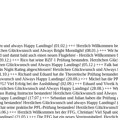
 Erfolg bei deiner Ausbildung! (01.04.) +++ Felix und Norman haben die Nachtflugberechtigung erworben! Herzlichen Glückwunsch und Always Bright Moonlight! (18.03.) +++ Daniel hat die Nachtflugberechtigung erworben! Herzlichen Glückwunsch und Always Bright Moonlight! (29.02.) +++ Stefan hat seine praktische PPL-Prüfung bestanden! Gratulation und weiterhin Happy Landings! (16.02.) +++ Max hat seine Nachtflugqualifikation erhalten. Herzlichen Glückwünsch und Always happy landings! (28.01.) +++ >>> Bristell D-ENYY eingetroffen <<< Herzlich Willkommen bei der FFG, Eduard! Viel Spaß und Erfolg bei deiner Ausbildung! (15.01.) +++ Die FFG hat zwei neue Mitglieder und Flugschüler. Herzlich willkommen an Viveik und Tim und viel Spaß bei der Ausbildung (01.12.) +++ Clemens hat die Theoretische Prüfung bestanden! Herzlichen Glückwunsch und weiterhin viel Erfolg bei Deiner Ausbildung (16.11.) +++ André hat seinen ersten Alleinflug absolviert! Herzlichen Glückwunsch und weiterhin viel Erfolg bei Deiner Ausbildung (15.09.) +++ Daniel hat seine PPL-Prüfung bestanden! Herzlichen Glückwunsch und weiterhin Happy Landings! (11.09.) +++ Clemens ist seine ersten Solo Platzrunden geflogen. Herzlichen Glückwunsch und weiterhin viel Erfolg bei Deiner Ausbildung (09.09.) +++ Stefan hat seine Instrumentenflugberechtigung erworben! Herzlichen Glückwunsch und Always Happy Landings! (06.09.) +++ Wir gratulieren Marc zum ersten Soloflug! Herzlichen Glückwunsch und weiterhin viel Erfolg bei Deiner Ausbildung (24.08.) +++ Vincent hat seine theoretische Prüfung bestanden! Herzlichen Glückwunsch und weiterhin viel Erfolg bei Deiner Ausbildung (10.08.) +++ Stefan hat seine Theorieprüfung bestanden! Herzlichen Glückwunsch und weiterhin viel Erfolg bei Deiner Ausbildung (27.07.) +++ Julian hat die IR-Prüfung bestanden! Herzlichen Glückwunsch und Always Happy Landings. (25.07.) +++ Oliver hat die Praktische Prüfung bestanden! Herzlichen Glückwunsch und Always Happy Landings. (12.06.) +++ Und eine PPL mehr.... Glückwunsch Luis zur Lizenz. (27.04.) +++ Michel und Clemens haben heute die Theoretische Prüfung bestanden! Glückwunsch euch beiden und viel Erfolg bei der Praxis. (06.04.) +++ Daniel hat seine LAPL-Prüfung bestanden! Herzlichen Glückwunsch und Always Happy Landings. (29.03.) +++ Glückwunsch zum ersten Solo, Stefan! Ein denkwürdiger Tag im Leben eines jeden Piloten. (17.03.) +++ Die FFG hat ein neues Mitglied und erfahrenen Piloten bekommen! Willkommen Hermann und viel Spaß in der FFG. (01.03.) +++ Daniel hat heute die Theoretische Prüfung bestanden! Gratulation und weiterhin viel Erfolg bei der Praxis. (22.02.) +++ Luis hat die Theoretische Prüfung bestanden! Herzlichen Glückwunsch und viel Erfolg bei der Praxis. (09.02.) +++ Tibor hat seine Instrumentenflugberechtigung erhalten! Herzlichen Glückwunsch und Always Happy Landings. (06.02.) +++ Alexander hat die Theoretische Prüfung bestanden! Herzlichen Glückwunsch und viel Erfolg bei der Praxis. (21.01.) +++ Seit heute haben wir 5 neue BZF Besitzer. Glückwunsch Clemens E, Clemens H, Richard, Robert und Stefan. Super gemacht, weiter so. (19.01.) +++ André startet seine PPL(a) Ausbildung zum 1.1. - viel Erfolg dabei. (17.12.) +++ Die FFG begrüßt herzlich Axel als neues Vollmitglied. (16.12. ) +++ Und wieder einer ohne Lehrer unterwegs- Gratulation Daniel ! (26.10.) +++ Norman hat heute seine Praktische Prüfung bestanden. Herzlichen Glückwunsch und Always Hap