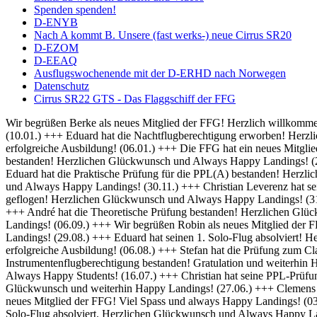
Spenden spenden!
D-ENYB
Nach A kommt B. Unsere (fast werks-) neue Cirrus SR20
D-EZOM
D-EEAQ
Ausflugswochenende mit der D-ERHD nach Norwegen
Datenschutz
Cirrus SR22 GTS - Das Flaggschiff der FFG
Wir begrüßen Berke als neues Mitglied der FFG! Herzlich willkommen und always Happy Landings! (01.02.) +++ Herzlich Willkommen bei der FFG, Thomas! Viel Spaß und Erfolg bei deiner Ausbildung! (10.01.) +++ Eduard hat die Nachtflugberechtigung erworben! Herzlichen Glückwunsch und Always Bright Moonlight! (08.01.) +++ Wir heißen Martin als neuen Flugschüler willkommen und wünschen eine erfolgreiche Ausbildung! (06.01.) +++ Die FFG hat ein neues Mitglied und damit bald auch einen neuen Fluglehrer - Herzlich Willkommen bei uns Dominik! (04.01.) +++ Frederik hat seine IFR Prüfung bestanden! Herzlichen Glückwunsch und Always Happy Landings! (20.12.) +++ Rico hat seine BZF 1 Prüfung bestanden. Herzlichen Glückwünsch und weiterhin viel Erfolg bei der Ausbildung (16.12.) +++ Eduard hat die Praktische Prüfung für die PPL(A) bestanden! Herzlichen Glückwunsch und Always Happy Landings! (05.12.) +++ Falk hat seine Nachtflugausbildung abgeschlossen! Herzlichen Glückwunsch und Always Happy Landings! (30.11.) +++ Christian Leverenz hat sein Night Rating abgeschlossen! Herzlichen Glückwunsch und Always Happy Landings! (03.11.) +++ Rico ist seine ersten Soloplatzrunden geflogen! Herzlichen Glückwunsch und Always Happy Landings! (31.10.) +++ Richard und Eduard hat die Theoretische Prüfung bestanden! Herzlichen Glückwunsch und Always Happy Landings! (18.10.) +++ André hat die Theoretische Prüfung bestanden! Herzlichen Glückwunsch und Always Happy Landings! (20.09.) +++ Michel hat die PPL-Prüfung bestanden! Herzlichen Glückwunsch und Always Happy Landings! (06.09.) +++ Wir begrüßen Robin als neues Mitglied der FFG! Viel Erfolg bei der Ausbildung! (02.09.) +++ Eduard und Viveik haben das BZF I bestanden! Gratulation und weiterhin Happy Landings! (29.08.) +++ Eduard hat seinen 1. Solo-Flug absolviert! Herzlichen Glückwunsch und Always Happy Landings! (28.08.) +++ Wir heißen Rico als neuen Flugschüler willkommen und wünschen eine erfolgreiche Ausbildung! (06.08.) +++ Stefan hat die Prüfung zum Class Rating Instructor bestanden! Herzlichen Glückwunsch und Always Happy Students! (29.07.) +++ Marek hat seine Prüfung für die Instrumentenflugberechtigung bestanden! Gratulation und weiterhin Happy Landings! (17.07.) +++ Sebastian und Julian haben die Prüfung zum Class Rating Instructor bestanden! Herzlichen Glückwunsch und Always Happy Students! (16.07.) +++ Christian hat seine PPL-Prüfung bestanden! Herzlichen Glückwunsch und always Happy Landings! (04.07.) +++ Marc hat die theoretische Prüfung bestanden! Herzlichen Glückwunsch und weiterhin Happy Landings! (27.06.) +++ Clemens hat seine praktische PPL-Prüfung bestanden! Herzlichen Glückwunsch und always Happy Landings! (12.06.) +++ Wir begrüßen Hanna als neues Mitglied der FFG! Viel Spass und always Happy Landings! (03.06.) +++ Herzlich Willkommen bei der FFG, Christian! Viel Spaß und Erfolg bei deiner Ausbildung (26.05.) +++ Richard hat seinen 1. Solo-Flug absolviert. Herzlichen Glückwunsch und Always Happy Landings! (21.05.) +++ Die FFG hat ein neues Vereinsmitglied. Herzlich Willkommen, Christian, und viele schöne Flüge. (14.05.) +++ Hendrik hat die LAPL-Prüfung bestanden! Herzlichen Glückwunsch und Always Happy Landings! (12.04.) +++ Wir begrüßen Malte als neues Mitglied der FFG! Viel Spass und always Happy Landings! (01.04.) +++ Herzlich Willkommen bei der FFG, Tim-Oliver! Viel Spaß und