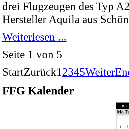
Weiterlesen ...
Seite 1 von 5
Start
Zurück
1
2
3
4
5
Weiter
En
FFG Kalender
«
‹
Mo
T
4
5