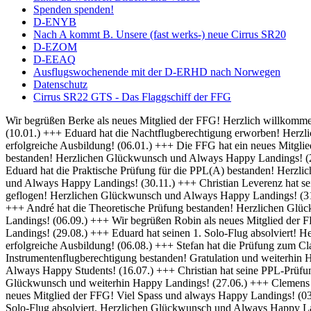
Spenden spenden!
D-ENYB
Nach A kommt B. Unsere (fast werks-) neue Cirrus SR20
D-EZOM
D-EEAQ
Ausflugswochenende mit der D-ERHD nach Norwegen
Datenschutz
Cirrus SR22 GTS - Das Flaggschiff der FFG
Wir begrüßen Berke als neues Mitglied der FFG! Herzlich willkommen und always Happy Landings! (01.02.) +++ Herzlich Willkommen bei der FFG, Thomas! Viel Spaß und Erfolg bei deiner Ausbildung! (10.01.) +++ Eduard hat die Nachtflugberechtigung erworben! Herzlichen Glückwunsch und Always Bright Moonlight! (08.01.) +++ Wir heißen Martin als neuen Flugschüler willkommen und wünschen eine erfolgreiche Ausbildung! (06.01.) +++ Die FFG hat ein neues Mitglied und damit bald auch einen neuen Fluglehrer - Herzlich Willkommen bei uns Dominik! (04.01.) +++ Frederik hat seine IFR Prüfung bestanden! Herzlichen Glückwunsch und Always Happy Landings! (20.12.) +++ Rico hat seine BZF 1 Prüfung bestanden. Herzlichen Glückwünsch und weiterhin viel Erfolg bei der Ausbildung (16.12.) +++ Eduard hat die Praktische Prüfung für die PPL(A) bestanden! Herzlichen Glückwunsch und Always Happy Landings! (05.12.) +++ Falk hat seine Nachtflugausbildung abgeschlossen! Herzlichen Glückwunsch und Always Happy Landings! (30.11.) +++ Christian Leverenz hat sein Night Rating abgeschlossen! Herzlichen Glückwunsch und Always Happy Landings! (03.11.) +++ Rico ist seine ersten Soloplatzrunden geflogen! Herzlichen Glückwunsch und Always Happy Landings! (31.10.) +++ Richard und Eduard hat die Theoretische Prüfung bestanden! Herzlichen Glückwunsch und Always Happy Landings! (18.10.) +++ André hat die Theoretische Prüfung bestanden! Herzlichen Glückwunsch und Always Happy Landings! (20.09.) +++ Michel hat die PPL-Prüfung bestanden! Herzlichen Glückwunsch und Always Happy Landings! (06.09.) +++ Wir begrüßen Robin als neues Mitglied der FFG! Viel Erfolg bei der Ausbildung! (02.09.) +++ Eduard und Viveik haben das BZF I bestanden! Gratulation und weiterhin Happy Landings! (29.08.) +++ Eduard hat seinen 1. Solo-Flug absolviert! Herzlichen Glückwunsch und Always Happy Landings! (28.08.) +++ Wir heißen Rico als neuen Flugschüler willkommen und wünschen eine erfolgreiche Ausbildung! (06.08.) +++ Stefan hat die Prüfung zum Class Rating Instructor bestanden! Herzlichen Glückwunsch und Always Happy Students! (29.07.) +++ Marek hat seine Prüfung für die Instrumentenflugberechtigung bestanden! Gratulation und weiterhin Happy Landings! (17.07.) +++ Sebastian und Julian haben die Prüfung zum Class Rating Instructor bestanden! Herzlichen Glückwunsch und Always Happy Students! (16.07.) +++ Christian hat seine PPL-Prüfung bestanden! Herzlichen Glückwunsch und always Happy Landings! (04.07.) +++ Marc hat die theoretische Prüfung bestanden! Herzlichen Glückwunsch und weiterhin Happy Landings! (27.06.) +++ Clemens hat seine praktische PPL-Prüfung bestanden! Herzlichen Glückwunsch und always Happy Landings! (12.06.) +++ Wir begrüßen Hanna als neues Mitglied der FFG! Viel Spass und always Happy Landings! (03.06.) +++ Herzlich Willkommen bei der FFG, Christian! Viel Spaß und Erfolg bei deiner Ausbildung (26.05.) +++ Richard hat seinen 1. Solo-Flug absolviert. Herzlichen Glückwunsch und Always Happy Landings! (21.05.) +++ Die FFG hat ein neues Vereinsmitglied. Herzlich Willkommen, Christian, und viele schöne Flüge. (14.05.) +++ Hendrik hat die LAPL-Prüfung bestanden! Herzlichen Glückwunsch und Always Happy Landings! (12.04.) +++ Wir begrüßen Malte als neues Mitglied der FFG! Viel Spass und always Happy Landings! (01.04.) +++ Herzlich Willkommen bei der FFG, Tim-Oliver! Viel Spaß und