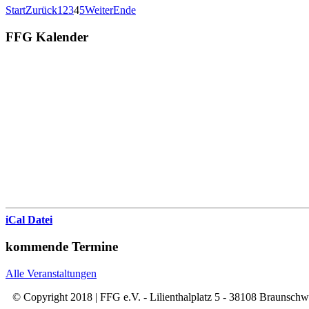
Start
Zurück
1
2
3
4
5
Weiter
Ende
FFG Kalender
iCal Datei
kommende Termine
Alle Veranstaltungen
© Copyright 2018 | FFG e.V. - Lilienthalplatz 5 - 38108 Braunsch