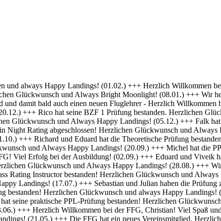
 Erfolg bei deiner Ausbildung! (01.04.) +++ Felix und Norman haben die Nachtflugberechtigung erworben! Herzlichen Glückwunsch und Always Bright Moonlight! (18.03.) +++ Daniel hat die Nachtflugberechtigung erworben! Herzlichen Glückwunsch und Always Bright Moonlight! (29.02.) +++ Stefan hat seine praktische PPL-Prüfung bestanden! Gratulation und weiterhin Happy Landings! (16.02.) +++ Max hat seine Nachtflugqualifikation erhalten. Herzlichen Glückwünsch und Always happy landings! (28.01.) +++ >>> Bristell D-ENYY eingetroffen <<< Herzlich Willkommen bei der FFG, Eduard! Viel Spaß und Erfolg bei deiner Ausbildung! (15.01.) +++ Die FFG hat zwei neue Mitglieder und Flugschüler. Herzlich willkommen an Viveik und Tim und viel Spaß bei der Ausbildung (01.12.) +++ Clemens hat die Theoretische Prüfung bestanden! Herzlichen Glückwunsch und weiterhin viel Erfolg bei Deiner Ausbildung (16.11.) +++ André hat seinen ersten Alleinflug absolviert! Herzlichen Glückwunsch und weiterhin viel Erfolg bei Deiner Ausbildung (15.09.) +++ Daniel hat seine PPL-Prüfung bestanden! Herzlichen Glückwunsch und weiterhin Happy Landings! (11.09.) +++ Clemens ist seine ersten Solo Platzrunden geflogen. Herzlichen Glückwunsch und weiterhin viel Erfolg bei Deiner Ausbildung (09.09.) +++ Stefan hat seine Instrumentenflugberechtigung erworben! Herzlichen Glückwunsch und Always Happy Landings! (06.09.) +++ Wir gratulieren Marc zum ersten Soloflug! Herzlichen Glückwunsch und weiterhin viel Erfolg bei Deiner Ausbildung (24.08.) +++ Vincent hat seine theoretische Prüfung bestanden! Herzlichen Glückwunsch und weiterhin viel Erfolg bei Deiner Ausbildung (10.08.) +++ Stefan hat seine Theorieprüfung bestanden! Herzlichen Glückwunsch und weiterhin viel Erfolg bei Deiner Ausbildung (27.07.) +++ Julian hat die IR-Prüfung bestanden! Herzlichen Glückwunsch und Always Happy Landings. (25.07.) +++ Oliver hat die Praktische Prüfung bestanden! Herzlichen Glückwunsch und Always Happy Landings. (12.06.) +++ Und eine PPL mehr.... Glückwunsch Luis zur Lizenz. (27.04.) +++ Michel und Clemens haben heute die Theoretische Prüfung bestanden! Glückwunsch euch beiden und viel Erfolg bei der Praxis. (06.04.) +++ Daniel hat seine LAPL-Prüfung bestanden! Herzlichen Glückwunsch und Always Happy Landings. (29.03.) +++ Glückwunsch zum ersten Solo, Stefan! Ein denkwürdiger Tag im Leben eines jeden Piloten. (17.03.) +++ Die FFG hat ein neues Mitglied und erfahrenen Piloten bekommen! Willkommen Hermann und viel Spaß in der FFG. (01.03.) +++ Daniel hat heute die Theoretische Prüfung bestanden! Gratulation und weiterhin viel Erfolg bei der Praxis. (22.02.) +++ Luis hat die Theoretische Prüfung bestanden! Herzlichen Glückwunsch und viel Erfolg bei der Praxis. (09.02.) +++ Tibor hat seine Instrumentenflugberechtigung erhalten! Herzlichen Glückwunsch und Always Happy Landings. (06.02.) +++ Alexander hat die Theoretische Prüfung bestanden! Herzlichen Glückwunsch und viel Erfolg bei der Praxis. (21.01.) +++ Seit heute haben wir 5 neue BZF Besitzer. Glückwunsch Clemens E, Clemens H, Richard, Robert und Stefan. Super gemacht, weiter so. (19.01.) +++ André startet seine PPL(a) Ausbildung zum 1.1. - viel Erfolg dabei. (17.12.) +++ Die FFG begrüßt herzlich Axel als neues Vollmitglied. (16.12. ) +++ Und wieder einer ohne Lehrer unterwegs- Gratulation Daniel ! (26.10.) +++ Norman hat heute seine Praktische Prüfung bestanden. Herzlichen Glückwunsch und Always Hap