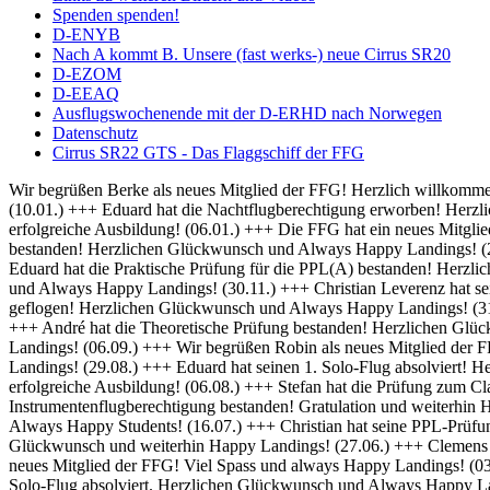
Spenden spenden!
D-ENYB
Nach A kommt B. Unsere (fast werks-) neue Cirrus SR20
D-EZOM
D-EEAQ
Ausflugswochenende mit der D-ERHD nach Norwegen
Datenschutz
Cirrus SR22 GTS - Das Flaggschiff der FFG
Wir begrüßen Berke als neues Mitglied der FFG! Herzlich willkommen und always Happy Landings! (01.02.) +++ Herzlich Willkommen bei der FFG, Thomas! Viel Spaß und Erfolg bei deiner Ausbildung! (10.01.) +++ Eduard hat die Nachtflugberechtigung erworben! Herzlichen Glückwunsch und Always Bright Moonlight! (08.01.) +++ Wir heißen Martin als neuen Flugschüler willkommen und wünschen eine erfolgreiche Ausbildung! (06.01.) +++ Die FFG hat ein neues Mitglied und damit bald auch einen neuen Fluglehrer - Herzlich Willkommen bei uns Dominik! (04.01.) +++ Frederik hat seine IFR Prüfung bestanden! Herzlichen Glückwunsch und Always Happy Landings! (20.12.) +++ Rico hat seine BZF 1 Prüfung bestanden. Herzlichen Glückwünsch und weiterhin viel Erfolg bei der Ausbildung (16.12.) +++ Eduard hat die Praktische Prüfung für die PPL(A) bestanden! Herzlichen Glückwunsch und Always Happy Landings! (05.12.) +++ Falk hat seine Nachtflugausbildung abgeschlossen! Herzlichen Glückwunsch und Always Happy Landings! (30.11.) +++ Christian Leverenz hat sein Night Rating abgeschlossen! Herzlichen Glückwunsch und Always Happy Landings! (03.11.) +++ Rico ist seine ersten Soloplatzrunden geflogen! Herzlichen Glückwunsch und Always Happy Landings! (31.10.) +++ Richard und Eduard hat die Theoretische Prüfung bestanden! Herzlichen Glückwunsch und Always Happy Landings! (18.10.) +++ André hat die Theoretische Prüfung bestanden! Herzlichen Glückwunsch und Always Happy Landings! (20.09.) +++ Michel hat die PPL-Prüfung bestanden! Herzlichen Glückwunsch und Always Happy Landings! (06.09.) +++ Wir begrüßen Robin als neues Mitglied der FFG! Viel Erfolg bei der Ausbildung! (02.09.) +++ Eduard und Viveik haben das BZF I bestanden! Gratulation und weiterhin Happy Landings! (29.08.) +++ Eduard hat seinen 1. Solo-Flug absolviert! Herzlichen Glückwunsch und Always Happy Landings! (28.08.) +++ Wir heißen Rico als neuen Flugschüler willkommen und wünschen eine erfolgreiche Ausbildung! (06.08.) +++ Stefan hat die Prüfung zum Class Rating Instructor bestanden! Herzlichen Glückwunsch und Always Happy Students! (29.07.) +++ Marek hat seine Prüfung für die Instrumentenflugberechtigung bestanden! Gratulation und weiterhin Happy Landings! (17.07.) +++ Sebastian und Julian haben die Prüfung zum Class Rating Instructor bestanden! Herzlichen Glückwunsch und Always Happy Students! (16.07.) +++ Christian hat seine PPL-Prüfung bestanden! Herzlichen Glückwunsch und always Happy Landings! (04.07.) +++ Marc hat die theoretische Prüfung bestanden! Herzlichen Glückwunsch und weiterhin Happy Landings! (27.06.) +++ Clemens hat seine praktische PPL-Prüfung bestanden! Herzlichen Glückwunsch und always Happy Landings! (12.06.) +++ Wir begrüßen Hanna als neues Mitglied der FFG! Viel Spass und always Happy Landings! (03.06.) +++ Herzlich Willkommen bei der FFG, Christian! Viel Spaß und Erfolg bei deiner Ausbildung (26.05.) +++ Richard hat seinen 1. Solo-Flug absolviert. Herzlichen Glückwunsch und Always Happy Landings! (21.05.) +++ Die FFG hat ein neues Vereinsmitglied. Herzlich Willkommen, Christian, und viele schöne Flüge. (14.05.) +++ Hendrik hat die LAPL-Prüfung bestanden! Herzlichen Glückwunsch und Always Happy Landings! (12.04.) +++ Wir begrüßen Malte als neues Mitglied der FFG! Viel Spass und always Happy Landings! (01.04.) +++ Herzlich Willkommen bei der FFG, Tim-Oliver! Viel Spaß und