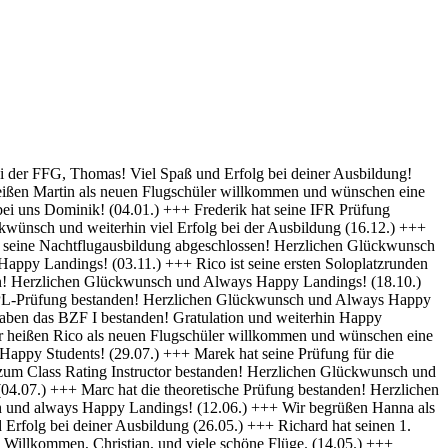
py Landings (28.10) +++ Glückwunsch Karsten! Die Schülerakte wurde soeben geschlossen :-) Always happy Landings (12.9.) +++ Hendrik ist heute seine ersten Solo-Platzrunden geflogen. Herzlichen Glückwünsch und always happy landings (3.9.) +++ Wir begrüßen Richard als neues Mitglied der FFG und wünschen eine erfolgreiche Ausbildung! (1.9.) +++ Norman hat die Theoretische Prüfung bestanden. Herzlichen Glückwunsch (31.8.) +++ Vincent hat seinen ersten Alleinflug absolviert! Herzlichen Glückwunsch und weiterhin Happy Landings! (26.08.) +++ Wir heißen Clemens E. und Clemens H. als neue Flugschüler willkommen und wünschen eine erfolgreiche Ausbildung! (26.08.) +++ Herzlichen Glückwünsch zum ersten Solo, Luis und always happy landings! (22.08.) +++ Die FFG hat ein neues Vereinsmitglied und einen weiteren Flugschüler. Herzlich Willkommen, Stefan ! (7.8.) +++ Vom „Fußgänger“ zum Luftfahrzeugführer! Lieber Carsten, herzlichen Glückwunsch zur bestandenen PPL-Prüfung! (19.7.) +++ Simon hat seine Praktische Prüfung bestanden! (12.07.) Herzlichen Glückwunsch und Always Happy Landings +++ Wir begrüßen Stefan S. als neues Mitglied der FFG! - Herzlichen Glückwunsch & Always Happy Landings! (06.07.) +++ (Falscheintrag ?? hr) Die FFG hat ein neues Vereinsmitglied und die Flugschule einen neuen Schüler: Herzlich Willkommen, Robert, und viel Spaß und Erfolg bei deiner Ausbildung. (2.7.) +++ Patrik hat heute sein erstes Solo geflogen - Herzlichen Glückwunsch & Always Happy Landings! (30.6.) +++ Herzlichen Glückwunsch Thiago zur erfolgreichen Prüfung (15.06.) & Always Happy Landings +++ Herzlichen Glückwunsch zu bestandenen PPL(A) Prüfung, Fabian - always happy landings ! (19.5.) +++ Stefan hat die Prüfung für die Instrumentenflugberechtigung bestanden! Gratulation und weiterhin Happy Landings! . (04.05.) +++ Herzlich Willkommen bei der FFG, Eike, und viel Spaß und Erfolg bei deiner Ausbildung. (22.04.) +++ Wir heißen Daniel H. als neuen Flugschüler willkommen und wünschen eine erfolgreiche Ausbildung! (01.04.) +++ Gratulation auch an Daniel P., der heute (31.03.) seinen ersten Alleinflug absolviert hat! Herzlichen Glückwunsch und weiterhin Happy Landings! +++ Norman hat am 15.03. seinen ersten Alleinflug absolviert! Herzlichen Glückwunsch und weiterhin Happy Landings! +++ Daniel hat heute (9.3.) seine Theoretische Prüfung bestanden! Herzlichen Glückwunsch und viel Spaß bei den nächsten Ausbildungsschritten +++ Marek hat heute (1.3.) seine Praktische Prüfung bestanden -Herzlichen Glückwunsch und Always Happy Landings +++ Herzlich Willkommen, Luis. Viel Spaß und Erfolg bei deiner Ausbildung. +++ Herzlich Willkommen, Maximilian. Viel Spaß und Erfolg bei deiner Ausbildung. +++ Simon hat heute (9.2.) seine Theoretische Prüfung bestanden - Herzlichen Glückwunsch +++ Paul hat heute (22. Nov) seine PPL-Prüfung bestanden! Herzlichen Glückwunsch und Always Happy Landings! +++ Willkommen bei der FFG, Vincent. Viel Spaß und Erfolg bei deiner Ausbildung! +++ Willkommen bei der FFG, Doris. Viel Spaß und Erfolg bei deiner Ausbildung! +++ Holger hat seine PPL-Prüfung bestanden! Gratulation und weiterhin Happy Landings! +++ Micha hat seine PPL