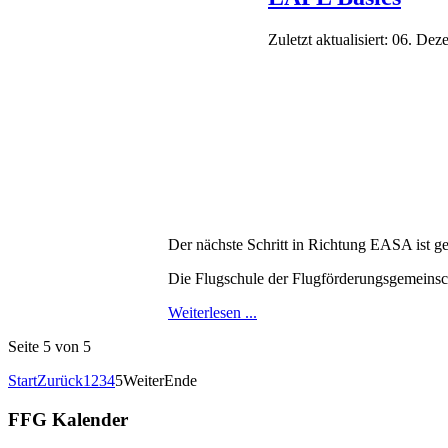
Zuletzt aktualisiert: 06. De
Der nächste Schritt in Richtung EASA ist ge
Die Flugschule der Flugförderungsgemeinsc
Weiterlesen ...
Seite 5 von 5
Start
Zurück
1
2
3
4
5
Weiter
Ende
FFG Kalender