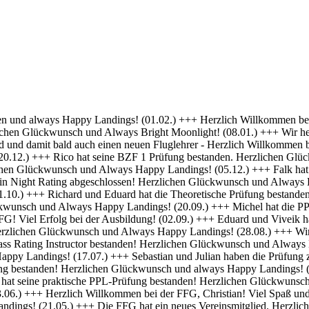
 Erfolg bei deiner Ausbildung! (01.04.) +++ Felix und Norman haben die Nachtflugberechtigung erworben! Herzlichen Glückwunsch und Always Bright Moonlight! (18.03.) +++ Daniel hat die Nachtflugberechtigung erworben! Herzlichen Glückwunsch und Always Bright Moonlight! (29.02.) +++ Stefan hat seine praktische PPL-Prüfung bestanden! Gratulation und weiterhin Happy Landings! (16.02.) +++ Max hat seine Nachtflugqualifikation erhalten. Herzlichen Glückwünsch und Always happy landings! (28.01.) +++ >>> Bristell D-ENYY eingetroffen <<< Herzlich Willkommen bei der FFG, Eduard! Viel Spaß und Erfolg bei deiner Ausbildung! (15.01.) +++ Die FFG hat zwei neue Mitglieder und Flugschüler. Herzlich willkommen an Viveik und Tim und viel Spaß bei der Ausbildung (01.12.) +++ Clemens hat die Theoretische Prüfung bestanden! Herzlichen Glückwunsch und weiterhin viel Erfolg bei Deiner Ausbildung (16.11.) +++ André hat seinen ersten Alleinflug absolviert! Herzlichen Glückwunsch und weiterhin viel Erfolg bei Deiner Ausbildung (15.09.) +++ Daniel hat seine PPL-Prüfung bestanden! Herzlichen Glückwunsch und weiterhin Happy Landings! (11.09.) +++ Clemens ist seine ersten Solo Platzrunden geflogen. Herzlichen Glückwunsch und weiterhin viel Erfolg bei Deiner Ausbildung (09.09.) +++ Stefan hat seine Instrumentenflugberechtigung erworben! Herzlichen Glückwunsch und Always Happy Landings! (06.09.) +++ Wir gratulieren Marc zum ersten Soloflug! Herzlichen Glückwunsch und weiterhin viel Erfolg bei Deiner Ausbildung (24.08.) +++ Vincent hat seine theoretische Prüfung bestanden! Herzlichen Glückwunsch und weiterhin viel Erfolg bei Deiner Ausbildung (10.08.) +++ Stefan hat seine Theorieprüfung bestanden! Herzlichen Glückwunsch und weiterhin viel Erfolg bei Deiner Ausbildung (27.07.) +++ Julian hat die IR-Prüfung bestanden! Herzlichen Glückwunsch und Always Happy Landings. (25.07.) +++ Oliver hat die Praktische Prüfung bestanden! Herzlichen Glückwunsch und Always Happy Landings. (12.06.) +++ Und eine PPL mehr.... Glückwunsch Luis zur Lizenz. (27.04.) +++ Michel und Clemens haben heute die Theoretische Prüfung bestanden! Glückwunsch euch beiden und viel Erfolg bei der Praxis. (06.04.) +++ Daniel hat seine LAPL-Prüfung bestanden! Herzlichen Glückwunsch und Always Happy Landings. (29.03.) +++ Glückwunsch zum ersten Solo, Stefan! Ein denkwürdiger Tag im Leben eines jeden Piloten. (17.03.) +++ Die FFG hat ein neues Mitglied und erfahrenen Piloten bekommen! Willkommen Hermann und viel Spaß in der FFG. (01.03.) +++ Daniel hat heute die Theoretische Prüfung bestanden! Gratulation und weiterhin viel Erfolg bei der Praxis. (22.02.) +++ Luis hat die Theoretische Prüfung bestanden! Herzlichen Glückwunsch und viel Erfolg bei der Praxis. (09.02.) +++ Tibor hat seine Instrumentenflugberechtigung erhalten! Herzlichen Glückwunsch und Always Happy Landings. (06.02.) +++ Alexander hat die Theoretische Prüfung bestanden! Herzlichen Glückwunsch und viel Erfolg bei der Praxis. (21.01.) +++ Seit heute haben wir 5 neue BZF Besitzer. Glückwunsch Clemens E, Clemens H, Richard, Robert und Stefan. Super gemacht, weiter so. (19.01.) +++ André startet seine PPL(a) Ausbildung zum 1.1. - viel Erfolg dabei. (17.12.) +++ Die FFG begrüßt herzlich Axel als neues Vollmitglied. (16.12. ) +++ Und wieder einer ohne Lehrer unterwegs- Gratulation Daniel ! (26.10.) +++ Norman hat heute seine Praktische Prüfung bestanden. Herzlichen Glückwunsch und Always Hap