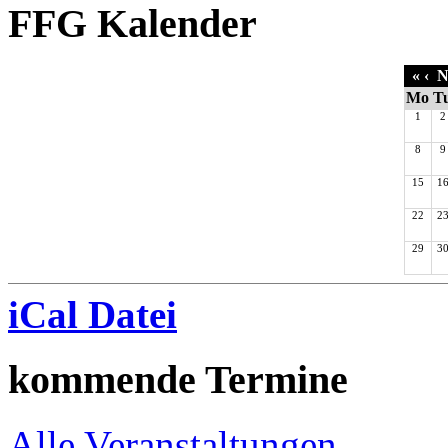
FFG Kalender
«
‹
No
Mo
T
1
2
8
9
15
1
22
2
29
3
iCal Datei
kommende Termine
Alle Veranstaltungen