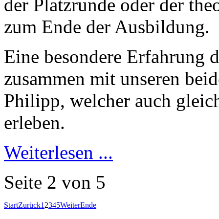
der Platzrunde oder der the
zum Ende der Ausbildung.
Eine besondere Erfahrung du
zusammen mit unseren beide
Philipp, welcher auch gleich
erleben.
Weiterlesen ...
Seite 2 von 5
Start
Zurück
1
2
3
4
5
Weiter
Ende