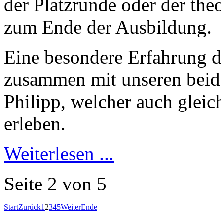
der Platzrunde oder der the
zum Ende der Ausbildung.
Eine besondere Erfahrung du
zusammen mit unseren beide
Philipp, welcher auch gleich
erleben.
Weiterlesen ...
Seite 2 von 5
Start
Zurück
1
2
3
4
5
Weiter
Ende