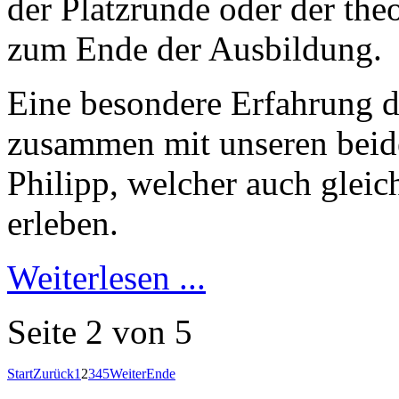
der Platzrunde oder der the
zum Ende der Ausbildung.
Eine besondere Erfahrung du
zusammen mit unseren beide
Philipp, welcher auch gleich
erleben.
Weiterlesen ...
Seite 2 von 5
Start
Zurück
1
2
3
4
5
Weiter
Ende