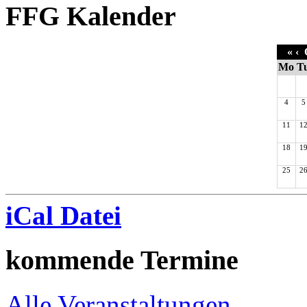
FFG Kalender
«
‹
O
Mo
T
4
5
11
1
18
1
25
2
iCal Datei
kommende Termine
Alle Veranstaltungen