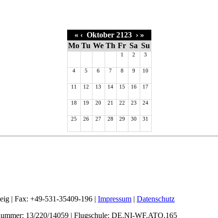
«
‹
Oktober 2123
›
»
Mo
Tu
We
Th
Fr
Sa
Su
1
2
3
4
5
6
7
8
9
10
11
12
13
14
15
16
17
18
19
20
21
22
23
24
25
26
27
28
29
30
31
weig | Fax: +49-531-35409-196 |
Impressum
|
Datenschutz
nummer: 13/220/14059 | Flugschule: DE.NI-WF.ATO.165