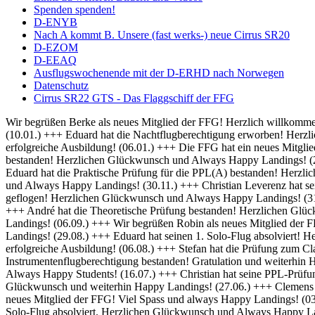
Spenden spenden!
D-ENYB
Nach A kommt B. Unsere (fast werks-) neue Cirrus SR20
D-EZOM
D-EEAQ
Ausflugswochenende mit der D-ERHD nach Norwegen
Datenschutz
Cirrus SR22 GTS - Das Flaggschiff der FFG
Wir begrüßen Berke als neues Mitglied der FFG! Herzlich willkommen und always Happy Landings! (01.02.) +++ Herzlich Willkommen bei der FFG, Thomas! Viel Spaß und Erfolg bei deiner Ausbildung! (10.01.) +++ Eduard hat die Nachtflugberechtigung erworben! Herzlichen Glückwunsch und Always Bright Moonlight! (08.01.) +++ Wir heißen Martin als neuen Flugschüler willkommen und wünschen eine erfolgreiche Ausbildung! (06.01.) +++ Die FFG hat ein neues Mitglied und damit bald auch einen neuen Fluglehrer - Herzlich Willkommen bei uns Dominik! (04.01.) +++ Frederik hat seine IFR Prüfung bestanden! Herzlichen Glückwunsch und Always Happy Landings! (20.12.) +++ Rico hat seine BZF 1 Prüfung bestanden. Herzlichen Glückwünsch und weiterhin viel Erfolg bei der Ausbildung (16.12.) +++ Eduard hat die Praktische Prüfung für die PPL(A) bestanden! Herzlichen Glückwunsch und Always Happy Landings! (05.12.) +++ Falk hat seine Nachtflugausbildung abgeschlossen! Herzlichen Glückwunsch und Always Happy Landings! (30.11.) +++ Christian Leverenz hat sein Night Rating abgeschlossen! Herzlichen Glückwunsch und Always Happy Landings! (03.11.) +++ Rico ist seine ersten Soloplatzrunden geflogen! Herzlichen Glückwunsch und Always Happy Landings! (31.10.) +++ Richard und Eduard hat die Theoretische Prüfung bestanden! Herzlichen Glückwunsch und Always Happy Landings! (18.10.) +++ André hat die Theoretische Prüfung bestanden! Herzlichen Glückwunsch und Always Happy Landings! (20.09.) +++ Michel hat die PPL-Prüfung bestanden! Herzlichen Glückwunsch und Always Happy Landings! (06.09.) +++ Wir begrüßen Robin als neues Mitglied der FFG! Viel Erfolg bei der Ausbildung! (02.09.) +++ Eduard und Viveik haben das BZF I bestanden! Gratulation und weiterhin Happy Landings! (29.08.) +++ Eduard hat seinen 1. Solo-Flug absolviert! Herzlichen Glückwunsch und Always Happy Landings! (28.08.) +++ Wir heißen Rico als neuen Flugschüler willkommen und wünschen eine erfolgreiche Ausbildung! (06.08.) +++ Stefan hat die Prüfung zum Class Rating Instructor bestanden! Herzlichen Glückwunsch und Always Happy Students! (29.07.) +++ Marek hat seine Prüfung für die Instrumentenflugberechtigung bestanden! Gratulation und weiterhin Happy Landings! (17.07.) +++ Sebastian und Julian haben die Prüfung zum Class Rating Instructor bestanden! Herzlichen Glückwunsch und Always Happy Students! (16.07.) +++ Christian hat seine PPL-Prüfung bestanden! Herzlichen Glückwunsch und always Happy Landings! (04.07.) +++ Marc hat die theoretische Prüfung bestanden! Herzlichen Glückwunsch und weiterhin Happy Landings! (27.06.) +++ Clemens hat seine praktische PPL-Prüfung bestanden! Herzlichen Glückwunsch und always Happy Landings! (12.06.) +++ Wir begrüßen Hanna als neues Mitglied der FFG! Viel Spass und always Happy Landings! (03.06.) +++ Herzlich Willkommen bei der FFG, Christian! Viel Spaß und Erfolg bei deiner Ausbildung (26.05.) +++ Richard hat seinen 1. Solo-Flug absolviert. Herzlichen Glückwunsch und Always Happy Landings! (21.05.) +++ Die FFG hat ein neues Vereinsmitglied. Herzlich Willkommen, Christian, und viele schöne Flüge. (14.05.) +++ Hendrik hat die LAPL-Prüfung bestanden! Herzlichen Glückwunsch und Always Happy Landings! (12.04.) +++ Wir begrüßen Malte als neues Mitglied der FFG! Viel Spass und always Happy Landings! (01.04.) +++ Herzlich Willkommen bei der FFG, Tim-Oliver! Viel Spaß und