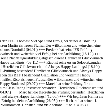
py Landings (28.10) +++ Glückwunsch Karsten! Die Schülerakte wurde soeben geschlossen :-) Always happy Landings (12.9.) +++ Hendrik ist heute seine ersten Solo-Platzrunden geflogen. Herzlichen Glückwünsch und always happy landings (3.9.) +++ Wir begrüßen Richard als neues Mitglied der FFG und wünschen eine erfolgreiche Ausbildung! (1.9.) +++ Norman hat die Theoretische Prüfung bestanden. Herzlichen Glückwunsch (31.8.) +++ Vincent hat seinen ersten Alleinflug absolviert! Herzlichen Glückwunsch und weiterhin Happy Landings! (26.08.) +++ Wir heißen Clemens E. und Clemens H. als neue Flugschüler willkommen und wünschen eine erfolgreiche Ausbildung! (26.08.) +++ Herzlichen Glückwünsch zum ersten Solo, Luis und always happy landings! (22.08.) +++ Die FFG hat ein neues Vereinsmitglied und einen weiteren Flugschüler. Herzlich Willkommen, Stefan ! (7.8.) +++ Vom „Fußgänger“ zum Luftfahrzeugführer! Lieber Carsten, herzlichen Glückwunsch zur bestandenen PPL-Prüfung! (19.7.) +++ Simon hat seine Praktische Prüfung bestanden! (12.07.) Herzlichen Glückwunsch und Always Happy Landings +++ Wir begrüßen Stefan S. als neues Mitglied der FFG! - Herzlichen Glückwunsch & Always Happy Landings! (06.07.) +++ (Falscheintrag ?? hr) Die FFG hat ein neues Vereinsmitglied und die Flugschule einen neuen Schüler: Herzlich Willkommen, Robert, und viel Spaß und Erfolg bei deiner Ausbildung. (2.7.) +++ Patrik hat heute sein erstes Solo geflogen - Herzlichen Glückwunsch & Always Happy Landings! (30.6.) +++ Herzlichen Glückwunsch Thiago zur erfolgreichen Prüfung (15.06.) & Always Happy Landings +++ Herzlichen Glückwunsch zu bestandenen PPL(A) Prüfung, Fabian - always happy landings ! (19.5.) +++ Stefan hat die Prüfung für die Instrumentenflugberechtigung bestanden! Gratulation und weiterhin Happy Landings! . (04.05.) +++ Herzlich Willkommen bei der FFG, Eike, und viel Spaß und Erfolg bei deiner Ausbildung. (22.04.) +++ Wir heißen Daniel H. als neuen Flugschüler willkommen und wünschen eine erfolgreiche Ausbildung! (01.04.) +++ Gratulation auch an Daniel P., der heute (31.03.) seinen ersten Alleinflug absolviert hat! Herzlichen Glückwunsch und weiterhin Happy Landings! +++ Norman hat am 15.03. seinen ersten Alleinflug absolviert! Herzlichen Glückwunsch und weiterhin Happy Landings! +++ Daniel hat heute (9.3.) seine Theoretische Prüfung bestanden! Herzlichen Glückwunsch und viel Spaß bei den nächsten Ausbildungsschritten +++ Marek hat heute (1.3.) seine Praktische Prüfung bestanden -Herzlichen Glückwunsch und Always Happy Landings +++ Herzlich Willkommen, Luis. Viel Spaß und Erfolg bei deiner Ausbildung. +++ Herzlich Willkommen, Maximilian. Viel Spaß und Erfolg bei deiner Ausbildung. +++ Simon hat heute (9.2.) seine Theoretische Prüfung bestanden - Herzlichen Glückwunsch +++ Paul hat heute (22. Nov) seine PPL-Prüfung bestanden! Herzlichen Glückwunsch und Always Happy Landings! +++ Willkommen bei der FFG, Vincent. Viel Spaß und Erfolg bei deiner Ausbildung! +++ Willkommen bei der FFG, Doris. Viel Spaß und Erfolg bei deiner Ausbildung! +++ Holger hat seine PPL-Prüfung bestanden! Gratulation und weiterhin Happy Landings! +++ Micha hat seine PPL