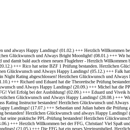
 Erfolg bei deiner Ausbildung! (01.04.) +++ Felix und Norman haben die Nachtflugberechtigung erworben! Herzlichen Glückwunsch und Always Bright Moonlight! (18.03.) +++ Daniel hat die Nachtflugberechtigung erworben! Herzlichen Glückwunsch und Always Bright Moonlight! (29.02.) +++ Stefan hat seine praktische PPL-Prüfung bestanden! Gratulation und weiterhin Happy Landings! (16.02.) +++ Max hat seine Nachtflugqualifikation erhalten. Herzlichen Glückwünsch und Always happy landings! (28.01.) +++ >>> Bristell D-ENYY eingetroffen <<< Herzlich Willkommen bei der FFG, Eduard! Viel Spaß und Erfolg bei deiner Ausbildung! (15.01.) +++ Die FFG hat zwei neue Mitglieder und Flugschüler. Herzlich willkommen an Viveik und Tim und viel Spaß bei der Ausbildung (01.12.) +++ Clemens hat die Theoretische Prüfung bestanden! Herzlichen Glückwunsch und weiterhin viel Erfolg bei Deiner Ausbildung (16.11.) +++ André hat seinen ersten Alleinflug absolviert! Herzlichen Glückwunsch und weiterhin viel Erfolg bei Deiner Ausbildung (15.09.) +++ Daniel hat seine PPL-Prüfung bestanden! Herzlichen Glückwunsch und weiterhin Happy Landings! (11.09.) +++ Clemens ist seine ersten Solo Platzrunden geflogen. Herzlichen Glückwunsch und weiterhin viel Erfolg bei Deiner Ausbildung (09.09.) +++ Stefan hat seine Instrumentenflugberechtigung erworben! Herzlichen Glückwunsch und Always Happy Landings! (06.09.) +++ Wir gratulieren Marc zum ersten Soloflug! Herzlichen Glückwunsch und weiterhin viel Erfolg bei Deiner Ausbildung (24.08.) +++ Vincent hat seine theoretische Prüfung bestanden! Herzlichen Glückwunsch und weiterhin viel Erfolg bei Deiner Ausbildung (10.08.) +++ Stefan hat seine Theorieprüfung bestanden! Herzlichen Glückwunsch und weiterhin viel Erfolg bei Deiner Ausbildung (27.07.) +++ Julian hat die IR-Prüfung bestanden! Herzlichen Glückwunsch und Always Happy Landings. (25.07.) +++ Oliver hat die Praktische Prüfung bestanden! Herzlichen Glückwunsch und Always Happy Landings. (12.06.) +++ Und eine PPL mehr.... Glückwunsch Luis zur Lizenz. (27.04.) +++ Michel und Clemens haben heute die Theoretische Prüfung bestanden! Glückwunsch euch beiden und viel Erfolg bei der Praxis. (06.04.) +++ Daniel hat seine LAPL-Prüfung bestanden! Herzlichen Glückwunsch und Always Happy Landings. (29.03.) +++ Glückwunsch zum ersten Solo, Stefan! Ein denkwürdiger Tag im Leben eines jeden Piloten. (17.03.) +++ Die FFG hat ein neues Mitglied und erfahrenen Piloten bekommen! Willkommen Hermann und viel Spaß in der FFG. (01.03.) +++ Daniel hat heute die Theoretische Prüfung bestanden! Gratulation und weiterhin viel Erfolg bei der Praxis. (22.02.) +++ Luis hat die Theoretische Prüfung bestanden! Herzlichen Glückwunsch und viel Erfolg bei der Praxis. (09.02.) +++ Tibor hat seine Instrumentenflugberechtigung erhalten! Herzlichen Glückwunsch und Always Happy Landings. (06.02.) +++ Alexander hat die Theoretische Prüfung bestanden! Herzlichen Glückwunsch und viel Erfolg bei der Praxis. (21.01.) +++ Seit heute haben wir 5 neue BZF Besitzer. Glückwunsch Clemens E, Clemens H, Richard, Robert und Stefan. Super gemacht, weiter so. (19.01.) +++ André startet seine PPL(a) Ausbildung zum 1.1. - viel Erfolg dabei. (17.12.) +++ Die FFG begrüßt herzlich Axel als neues Vollmitglied. (16.12. ) +++ Und wieder einer ohne Lehrer unterwegs- Gratulation Daniel ! (26.10.) +++ Norman hat heute seine Praktische Prüfung bestanden. Herzlichen Glückwunsch und Always Hap