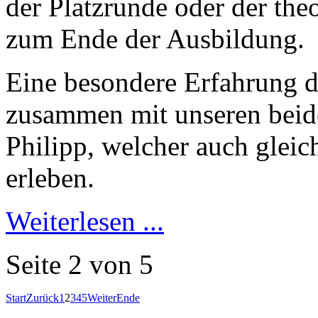
der Platzrunde oder der the
zum Ende der Ausbildung.
Eine besondere Erfahrung du
zusammen mit unseren beide
Philipp, welcher auch gleich
erleben.
Weiterlesen ...
Seite 2 von 5
Start
Zurück
1
2
3
4
5
Weiter
Ende