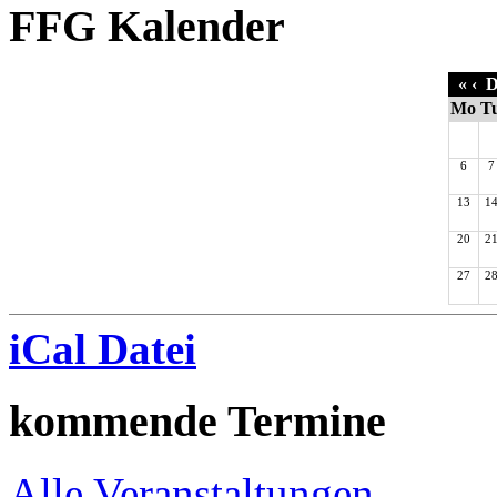
FFG Kalender
«
‹
D
Mo
T
6
7
13
1
20
2
27
2
iCal Datei
kommende Termine
Alle Veranstaltungen