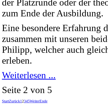
der Platzrunde oder der the
zum Ende der Ausbildung.
Eine besondere Erfahrung du
zusammen mit unseren beide
Philipp, welcher auch gleich
erleben.
Weiterlesen ...
Seite 2 von 5
Start
Zurück
1
2
3
4
5
Weiter
Ende