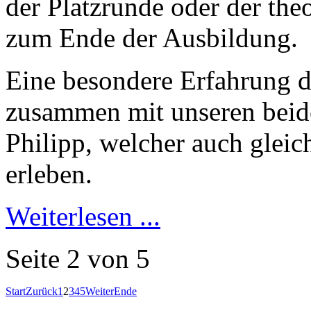
der Platzrunde oder der the
zum Ende der Ausbildung.
Eine besondere Erfahrung du
zusammen mit unseren beide
Philipp, welcher auch gleich
erleben.
Weiterlesen ...
Seite 2 von 5
Start
Zurück
1
2
3
4
5
Weiter
Ende