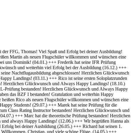
py Landings (28.10) +++ Glückwunsch Karsten! Die Schülerakte wurde soeben geschlossen :-) Always happy Landings (12.9.) +++ Hendrik ist heute seine ersten Solo-Platzrunden geflogen. Herzlichen Glückwünsch und always happy landings (3.9.) +++ Wir begrüßen Richard als neues Mitglied der FFG und wünschen eine erfolgreiche Ausbildung! (1.9.) +++ Norman hat die Theoretische Prüfung bestanden. Herzlichen Glückwunsch (31.8.) +++ Vincent hat seinen ersten Alleinflug absolviert! Herzlichen Glückwunsch und weiterhin Happy Landings! (26.08.) +++ Wir heißen Clemens E. und Clemens H. als neue Flugschüler willkommen und wünschen eine erfolgreiche Ausbildung! (26.08.) +++ Herzlichen Glückwünsch zum ersten Solo, Luis und always happy landings! (22.08.) +++ Die FFG hat ein neues Vereinsmitglied und einen weiteren Flugschüler. Herzlich Willkommen, Stefan ! (7.8.) +++ Vom „Fußgänger“ zum Luftfahrzeugführer! Lieber Carsten, herzlichen Glückwunsch zur bestandenen PPL-Prüfung! (19.7.) +++ Simon hat seine Praktische Prüfung bestanden! (12.07.) Herzlichen Glückwunsch und Always Happy Landings +++ Wir begrüßen Stefan S. als neues Mitglied der FFG! - Herzlichen Glückwunsch & Always Happy Landings! (06.07.) +++ (Falscheintrag ?? hr) Die FFG hat ein neues Vereinsmitglied und die Flugschule einen neuen Schüler: Herzlich Willkommen, Robert, und viel Spaß und Erfolg bei deiner Ausbildung. (2.7.) +++ Patrik hat heute sein erstes Solo geflogen - Herzlichen Glückwunsch & Always Happy Landings! (30.6.) +++ Herzlichen Glückwunsch Thiago zur erfolgreichen Prüfung (15.06.) & Always Happy Landings +++ Herzlichen Glückwunsch zu bestandenen PPL(A) Prüfung, Fabian - always happy landings ! (19.5.) +++ Stefan hat die Prüfung für die Instrumentenflugberechtigung bestanden! Gratulation und weiterhin Happy Landings! . (04.05.) +++ Herzlich Willkommen bei der FFG, Eike, und viel Spaß und Erfolg bei deiner Ausbildung. (22.04.) +++ Wir heißen Daniel H. als neuen Flugschüler willkommen und wünschen eine erfolgreiche Ausbildung! (01.04.) +++ Gratulation auch an Daniel P., der heute (31.03.) seinen ersten Alleinflug absolviert hat! Herzlichen Glückwunsch und weiterhin Happy Landings! +++ Norman hat am 15.03. seinen ersten Alleinflug absolviert! Herzlichen Glückwunsch und weiterhin Happy Landings! +++ Daniel hat heute (9.3.) seine Theoretische Prüfung bestanden! Herzlichen Glückwunsch und viel Spaß bei den nächsten Ausbildungsschritten +++ Marek hat heute (1.3.) seine Praktische Prüfung bestanden -Herzlichen Glückwunsch und Always Happy Landings +++ Herzlich Willkommen, Luis. Viel Spaß und Erfolg bei deiner Ausbildung. +++ Herzlich Willkommen, Maximilian. Viel Spaß und Erfolg bei deiner Ausbildung. +++ Simon hat heute (9.2.) seine Theoretische Prüfung bestanden - Herzlichen Glückwunsch +++ Paul hat heute (22. Nov) seine PPL-Prüfung bestanden! Herzlichen Glückwunsch und Always Happy Landings! +++ Willkommen bei der FFG, Vincent. Viel Spaß und Erfolg bei deiner Ausbildung! +++ Willkommen bei der FFG, Doris. Viel Spaß und Erfolg bei deiner Ausbildung! +++ Holger hat seine PPL-Prüfung bestanden! Gratulation und weiterhin Happy Landings! +++ Micha hat seine PPL