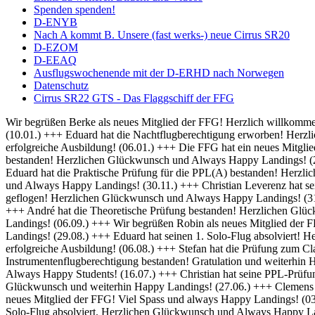
Spenden spenden!
D-ENYB
Nach A kommt B. Unsere (fast werks-) neue Cirrus SR20
D-EZOM
D-EEAQ
Ausflugswochenende mit der D-ERHD nach Norwegen
Datenschutz
Cirrus SR22 GTS - Das Flaggschiff der FFG
Wir begrüßen Berke als neues Mitglied der FFG! Herzlich willkommen und always Happy Landings! (01.02.) +++ Herzlich Willkommen bei der FFG, Thomas! Viel Spaß und Erfolg bei deiner Ausbildung! (10.01.) +++ Eduard hat die Nachtflugberechtigung erworben! Herzlichen Glückwunsch und Always Bright Moonlight! (08.01.) +++ Wir heißen Martin als neuen Flugschüler willkommen und wünschen eine erfolgreiche Ausbildung! (06.01.) +++ Die FFG hat ein neues Mitglied und damit bald auch einen neuen Fluglehrer - Herzlich Willkommen bei uns Dominik! (04.01.) +++ Frederik hat seine IFR Prüfung bestanden! Herzlichen Glückwunsch und Always Happy Landings! (20.12.) +++ Rico hat seine BZF 1 Prüfung bestanden. Herzlichen Glückwünsch und weiterhin viel Erfolg bei der Ausbildung (16.12.) +++ Eduard hat die Praktische Prüfung für die PPL(A) bestanden! Herzlichen Glückwunsch und Always Happy Landings! (05.12.) +++ Falk hat seine Nachtflugausbildung abgeschlossen! Herzlichen Glückwunsch und Always Happy Landings! (30.11.) +++ Christian Leverenz hat sein Night Rating abgeschlossen! Herzlichen Glückwunsch und Always Happy Landings! (03.11.) +++ Rico ist seine ersten Soloplatzrunden geflogen! Herzlichen Glückwunsch und Always Happy Landings! (31.10.) +++ Richard und Eduard hat die Theoretische Prüfung bestanden! Herzlichen Glückwunsch und Always Happy Landings! (18.10.) +++ André hat die Theoretische Prüfung bestanden! Herzlichen Glückwunsch und Always Happy Landings! (20.09.) +++ Michel hat die PPL-Prüfung bestanden! Herzlichen Glückwunsch und Always Happy Landings! (06.09.) +++ Wir begrüßen Robin als neues Mitglied der FFG! Viel Erfolg bei der Ausbildung! (02.09.) +++ Eduard und Viveik haben das BZF I bestanden! Gratulation und weiterhin Happy Landings! (29.08.) +++ Eduard hat seinen 1. Solo-Flug absolviert! Herzlichen Glückwunsch und Always Happy Landings! (28.08.) +++ Wir heißen Rico als neuen Flugschüler willkommen und wünschen eine erfolgreiche Ausbildung! (06.08.) +++ Stefan hat die Prüfung zum Class Rating Instructor bestanden! Herzlichen Glückwunsch und Always Happy Students! (29.07.) +++ Marek hat seine Prüfung für die Instrumentenflugberechtigung bestanden! Gratulation und weiterhin Happy Landings! (17.07.) +++ Sebastian und Julian haben die Prüfung zum Class Rating Instructor bestanden! Herzlichen Glückwunsch und Always Happy Students! (16.07.) +++ Christian hat seine PPL-Prüfung bestanden! Herzlichen Glückwunsch und always Happy Landings! (04.07.) +++ Marc hat die theoretische Prüfung bestanden! Herzlichen Glückwunsch und weiterhin Happy Landings! (27.06.) +++ Clemens hat seine praktische PPL-Prüfung bestanden! Herzlichen Glückwunsch und always Happy Landings! (12.06.) +++ Wir begrüßen Hanna als neues Mitglied der FFG! Viel Spass und always Happy Landings! (03.06.) +++ Herzlich Willkommen bei der FFG, Christian! Viel Spaß und Erfolg bei deiner Ausbildung (26.05.) +++ Richard hat seinen 1. Solo-Flug absolviert. Herzlichen Glückwunsch und Always Happy Landings! (21.05.) +++ Die FFG hat ein neues Vereinsmitglied. Herzlich Willkommen, Christian, und viele schöne Flüge. (14.05.) +++ Hendrik hat die LAPL-Prüfung bestanden! Herzlichen Glückwunsch und Always Happy Landings! (12.04.) +++ Wir begrüßen Malte als neues Mitglied der FFG! Viel Spass und always Happy Landings! (01.04.) +++ Herzlich Willkommen bei der FFG, Tim-Oliver! Viel Spaß und