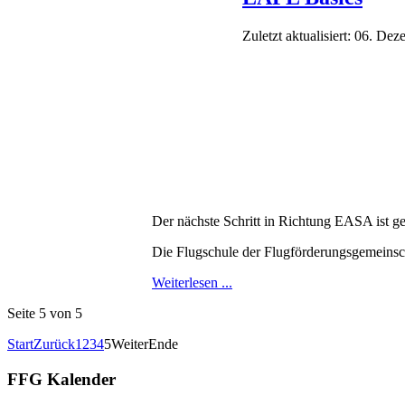
Zuletzt aktualisiert: 06. De
Der nächste Schritt in Richtung EASA ist ge
Die Flugschule der Flugförderungsgemeinsc
Weiterlesen ...
Seite 5 von 5
Start
Zurück
1
2
3
4
5
Weiter
Ende
FFG Kalender