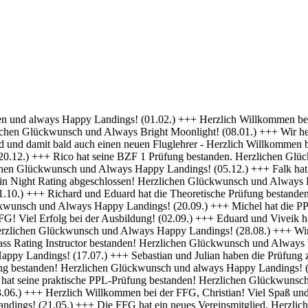
 Erfolg bei deiner Ausbildung! (01.04.) +++ Felix und Norman haben die Nachtflugberechtigung erworben! Herzlichen Glückwunsch und Always Bright Moonlight! (18.03.) +++ Daniel hat die Nachtflugberechtigung erworben! Herzlichen Glückwunsch und Always Bright Moonlight! (29.02.) +++ Stefan hat seine praktische PPL-Prüfung bestanden! Gratulation und weiterhin Happy Landings! (16.02.) +++ Max hat seine Nachtflugqualifikation erhalten. Herzlichen Glückwünsch und Always happy landings! (28.01.) +++ >>> Bristell D-ENYY eingetroffen <<< Herzlich Willkommen bei der FFG, Eduard! Viel Spaß und Erfolg bei deiner Ausbildung! (15.01.) +++ Die FFG hat zwei neue Mitglieder und Flugschüler. Herzlich willkommen an Viveik und Tim und viel Spaß bei der Ausbildung (01.12.) +++ Clemens hat die Theoretische Prüfung bestanden! Herzlichen Glückwunsch und weiterhin viel Erfolg bei Deiner Ausbildung (16.11.) +++ André hat seinen ersten Alleinflug absolviert! Herzlichen Glückwunsch und weiterhin viel Erfolg bei Deiner Ausbildung (15.09.) +++ Daniel hat seine PPL-Prüfung bestanden! Herzlichen Glückwunsch und weiterhin Happy Landings! (11.09.) +++ Clemens ist seine ersten Solo Platzrunden geflogen. Herzlichen Glückwunsch und weiterhin viel Erfolg bei Deiner Ausbildung (09.09.) +++ Stefan hat seine Instrumentenflugberechtigung erworben! Herzlichen Glückwunsch und Always Happy Landings! (06.09.) +++ Wir gratulieren Marc zum ersten Soloflug! Herzlichen Glückwunsch und weiterhin viel Erfolg bei Deiner Ausbildung (24.08.) +++ Vincent hat seine theoretische Prüfung bestanden! Herzlichen Glückwunsch und weiterhin viel Erfolg bei Deiner Ausbildung (10.08.) +++ Stefan hat seine Theorieprüfung bestanden! Herzlichen Glückwunsch und weiterhin viel Erfolg bei Deiner Ausbildung (27.07.) +++ Julian hat die IR-Prüfung bestanden! Herzlichen Glückwunsch und Always Happy Landings. (25.07.) +++ Oliver hat die Praktische Prüfung bestanden! Herzlichen Glückwunsch und Always Happy Landings. (12.06.) +++ Und eine PPL mehr.... Glückwunsch Luis zur Lizenz. (27.04.) +++ Michel und Clemens haben heute die Theoretische Prüfung bestanden! Glückwunsch euch beiden und viel Erfolg bei der Praxis. (06.04.) +++ Daniel hat seine LAPL-Prüfung bestanden! Herzlichen Glückwunsch und Always Happy Landings. (29.03.) +++ Glückwunsch zum ersten Solo, Stefan! Ein denkwürdiger Tag im Leben eines jeden Piloten. (17.03.) +++ Die FFG hat ein neues Mitglied und erfahrenen Piloten bekommen! Willkommen Hermann und viel Spaß in der FFG. (01.03.) +++ Daniel hat heute die Theoretische Prüfung bestanden! Gratulation und weiterhin viel Erfolg bei der Praxis. (22.02.) +++ Luis hat die Theoretische Prüfung bestanden! Herzlichen Glückwunsch und viel Erfolg bei der Praxis. (09.02.) +++ Tibor hat seine Instrumentenflugberechtigung erhalten! Herzlichen Glückwunsch und Always Happy Landings. (06.02.) +++ Alexander hat die Theoretische Prüfung bestanden! Herzlichen Glückwunsch und viel Erfolg bei der Praxis. (21.01.) +++ Seit heute haben wir 5 neue BZF Besitzer. Glückwunsch Clemens E, Clemens H, Richard, Robert und Stefan. Super gemacht, weiter so. (19.01.) +++ André startet seine PPL(a) Ausbildung zum 1.1. - viel Erfolg dabei. (17.12.) +++ Die FFG begrüßt herzlich Axel als neues Vollmitglied. (16.12. ) +++ Und wieder einer ohne Lehrer unterwegs- Gratulation Daniel ! (26.10.) +++ Norman hat heute seine Praktische Prüfung bestanden. Herzlichen Glückwunsch und Always Hap