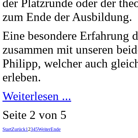
der Platzrunde oder der the
zum Ende der Ausbildung.
Eine besondere Erfahrung du
zusammen mit unseren beide
Philipp, welcher auch gleich
erleben.
Weiterlesen ...
Seite 2 von 5
Start
Zurück
1
2
3
4
5
Weiter
Ende