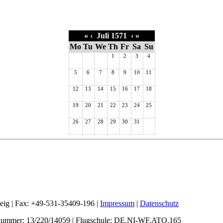
«
‹
Juli 1571
›
»
Mo
Tu
We
Th
Fr
Sa
Su
1
2
3
4
5
6
7
8
9
10
11
12
13
14
15
16
17
18
19
20
21
22
23
24
25
26
27
28
29
30
31
weig | Fax: +49-531-35409-196 |
Impressum
|
Datenschutz
nummer: 13/220/14059 | Flugschule: DE.NI-WF.ATO.165