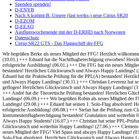
Spenden spenden!
D-ENYB
Nach A kommt B. Unsere (fast werks-) neue Cirrus SR20
D-EZOM
D-EEAQ
Ausflugswochenende mit der D-ERHD nach Norwegen
Datenschutz
Cirrus SR22 GTS - Das Flaggschiff der FFG
Wir begrüßen Berke als neues Mitglied der FFG! Herzlich willkommen und always Happy Landings! (01.02.) +++ Herzlich Willkommen bei der FFG, Thomas! Viel Spaß und Erfolg bei deiner Ausbildung! (10.01.) +++ Eduard hat die Nachtflugberechtigung erworben! Herzlichen Glückwunsch und Always Bright Moonlight! (08.01.) +++ Wir heißen Martin als neuen Flugschüler willkommen und wünschen eine erfolgreiche Ausbildung! (06.01.) +++ Die FFG hat ein neues Mitglied und damit bald auch einen neuen Fluglehrer - Herzlich Willkommen bei uns Dominik! (04.01.) +++ Frederik hat seine IFR Prüfung bestanden! Herzlichen Glückwunsch und Always Happy Landings! (20.12.) +++ Rico hat seine BZF 1 Prüfung bestanden. Herzlichen Glückwünsch und weiterhin viel Erfolg bei der Ausbildung (16.12.) +++ Eduard hat die Praktische Prüfung für die PPL(A) bestanden! Herzlichen Glückwunsch und Always Happy Landings! (05.12.) +++ Falk hat seine Nachtflugausbildung abgeschlossen! Herzlichen Glückwunsch und Always Happy Landings! (30.11.) +++ Christian Leverenz hat sein Night Rating abgeschlossen! Herzlichen Glückwunsch und Always Happy Landings! (03.11.) +++ Rico ist seine ersten Soloplatzrunden geflogen! Herzlichen Glückwunsch und Always Happy Landings! (31.10.) +++ Richard und Eduard hat die Theoretische Prüfung bestanden! Herzlichen Glückwunsch und Always Happy Landings! (18.10.) +++ André hat die Theoretische Prüfung bestanden! Herzlichen Glückwunsch und Always Happy Landings! (20.09.) +++ Michel hat die PPL-Prüfung bestanden! Herzlichen Glückwunsch und Always Happy Landings! (06.09.) +++ Wir begrüßen Robin als neues Mitglied der FFG! Viel Erfolg bei der Ausbildung! (02.09.) +++ Eduard und Viveik haben das BZF I bestanden! Gratulation und weiterhin Happy Landings! (29.08.) +++ Eduard hat seinen 1. Solo-Flug absolviert! Herzlichen Glückwunsch und Always Happy Landings! (28.08.) +++ Wir heißen Rico als neuen Flugschüler willkommen und wünschen eine erfolgreiche Ausbildung! (06.08.) +++ Stefan hat die Prüfung zum Class Rating Instructor bestanden! Herzlichen Glückwunsch und Always Happy Students! (29.07.) +++ Marek hat seine Prüfung für die Instrumentenflugberechtigung bestanden! Gratulation und weiterhin Happy Landings! (17.07.) +++ Sebastian und Julian haben die Prüfung zum Class Rating Instructor bestanden! Herzlichen Glückwunsch und Always Happy Students! (16.07.) +++ Christian hat seine PPL-Prüfung bestanden! Herzlichen Glückwunsch und always Happy Landings! (04.07.) +++ Marc hat die theoretische Prüfung bestanden! Herzlichen Glückwunsch und weiterhin Happy Landings! (27.06.) +++ Clemens hat seine praktische PPL-Prüfung bestanden! Herzlichen Glückwunsch und always Happy Landings! (12.06.) +++ Wir begrüßen Hanna als neues Mitglied der FFG! Viel Spass und always Happy Landings! (03.06.) +++ Herzlich Willkommen bei der FFG, Christian! Viel Spaß und Erfolg bei deiner Ausbildung (26.05.) +++ Richard hat seinen 1. Solo-Flug absolviert. Herzlichen Glückwunsch und Always Happy Landings! (21.05.) +++ Die FFG hat ein neues Vereinsmitglied. Herzlich Willkommen, Christian, und viele schöne Flüge. (14.05.) +++ Hendrik hat die LAPL-Prüfung bestanden! Herzlichen Glückwunsch und Always Happy Landings! (12.04.) +++ Wir begrüßen Malte als neues Mitglied der FFG! Viel Spass und always Happy Landings! (01.04.) +++ Herzlich Willkommen bei der FFG, Tim-Oliver! Viel Spaß und