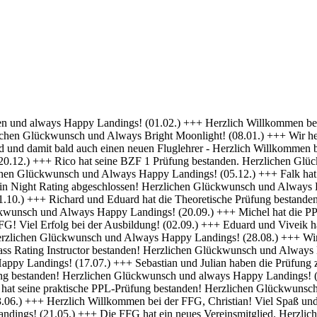
 Erfolg bei deiner Ausbildung! (01.04.) +++ Felix und Norman haben die Nachtflugberechtigung erworben! Herzlichen Glückwunsch und Always Bright Moonlight! (18.03.) +++ Daniel hat die Nachtflugberechtigung erworben! Herzlichen Glückwunsch und Always Bright Moonlight! (29.02.) +++ Stefan hat seine praktische PPL-Prüfung bestanden! Gratulation und weiterhin Happy Landings! (16.02.) +++ Max hat seine Nachtflugqualifikation erhalten. Herzlichen Glückwünsch und Always happy landings! (28.01.) +++ >>> Bristell D-ENYY eingetroffen <<< Herzlich Willkommen bei der FFG, Eduard! Viel Spaß und Erfolg bei deiner Ausbildung! (15.01.) +++ Die FFG hat zwei neue Mitglieder und Flugschüler. Herzlich willkommen an Viveik und Tim und viel Spaß bei der Ausbildung (01.12.) +++ Clemens hat die Theoretische Prüfung bestanden! Herzlichen Glückwunsch und weiterhin viel Erfolg bei Deiner Ausbildung (16.11.) +++ André hat seinen ersten Alleinflug absolviert! Herzlichen Glückwunsch und weiterhin viel Erfolg bei Deiner Ausbildung (15.09.) +++ Daniel hat seine PPL-Prüfung bestanden! Herzlichen Glückwunsch und weiterhin Happy Landings! (11.09.) +++ Clemens ist seine ersten Solo Platzrunden geflogen. Herzlichen Glückwunsch und weiterhin viel Erfolg bei Deiner Ausbildung (09.09.) +++ Stefan hat seine Instrumentenflugberechtigung erworben! Herzlichen Glückwunsch und Always Happy Landings! (06.09.) +++ Wir gratulieren Marc zum ersten Soloflug! Herzlichen Glückwunsch und weiterhin viel Erfolg bei Deiner Ausbildung (24.08.) +++ Vincent hat seine theoretische Prüfung bestanden! Herzlichen Glückwunsch und weiterhin viel Erfolg bei Deiner Ausbildung (10.08.) +++ Stefan hat seine Theorieprüfung bestanden! Herzlichen Glückwunsch und weiterhin viel Erfolg bei Deiner Ausbildung (27.07.) +++ Julian hat die IR-Prüfung bestanden! Herzlichen Glückwunsch und Always Happy Landings. (25.07.) +++ Oliver hat die Praktische Prüfung bestanden! Herzlichen Glückwunsch und Always Happy Landings. (12.06.) +++ Und eine PPL mehr.... Glückwunsch Luis zur Lizenz. (27.04.) +++ Michel und Clemens haben heute die Theoretische Prüfung bestanden! Glückwunsch euch beiden und viel Erfolg bei der Praxis. (06.04.) +++ Daniel hat seine LAPL-Prüfung bestanden! Herzlichen Glückwunsch und Always Happy Landings. (29.03.) +++ Glückwunsch zum ersten Solo, Stefan! Ein denkwürdiger Tag im Leben eines jeden Piloten. (17.03.) +++ Die FFG hat ein neues Mitglied und erfahrenen Piloten bekommen! Willkommen Hermann und viel Spaß in der FFG. (01.03.) +++ Daniel hat heute die Theoretische Prüfung bestanden! Gratulation und weiterhin viel Erfolg bei der Praxis. (22.02.) +++ Luis hat die Theoretische Prüfung bestanden! Herzlichen Glückwunsch und viel Erfolg bei der Praxis. (09.02.) +++ Tibor hat seine Instrumentenflugberechtigung erhalten! Herzlichen Glückwunsch und Always Happy Landings. (06.02.) +++ Alexander hat die Theoretische Prüfung bestanden! Herzlichen Glückwunsch und viel Erfolg bei der Praxis. (21.01.) +++ Seit heute haben wir 5 neue BZF Besitzer. Glückwunsch Clemens E, Clemens H, Richard, Robert und Stefan. Super gemacht, weiter so. (19.01.) +++ André startet seine PPL(a) Ausbildung zum 1.1. - viel Erfolg dabei. (17.12.) +++ Die FFG begrüßt herzlich Axel als neues Vollmitglied. (16.12. ) +++ Und wieder einer ohne Lehrer unterwegs- Gratulation Daniel ! (26.10.) +++ Norman hat heute seine Praktische Prüfung bestanden. Herzlichen Glückwunsch und Always Hap