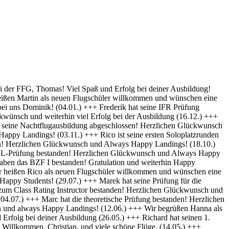
py Landings (28.10) +++ Glückwunsch Karsten! Die Schülerakte wurde soeben geschlossen :-) Always happy Landings (12.9.) +++ Hendrik ist heute seine ersten Solo-Platzrunden geflogen. Herzlichen Glückwünsch und always happy landings (3.9.) +++ Wir begrüßen Richard als neues Mitglied der FFG und wünschen eine erfolgreiche Ausbildung! (1.9.) +++ Norman hat die Theoretische Prüfung bestanden. Herzlichen Glückwunsch (31.8.) +++ Vincent hat seinen ersten Alleinflug absolviert! Herzlichen Glückwunsch und weiterhin Happy Landings! (26.08.) +++ Wir heißen Clemens E. und Clemens H. als neue Flugschüler willkommen und wünschen eine erfolgreiche Ausbildung! (26.08.) +++ Herzlichen Glückwünsch zum ersten Solo, Luis und always happy landings! (22.08.) +++ Die FFG hat ein neues Vereinsmitglied und einen weiteren Flugschüler. Herzlich Willkommen, Stefan ! (7.8.) +++ Vom „Fußgänger“ zum Luftfahrzeugführer! Lieber Carsten, herzlichen Glückwunsch zur bestandenen PPL-Prüfung! (19.7.) +++ Simon hat seine Praktische Prüfung bestanden! (12.07.) Herzlichen Glückwunsch und Always Happy Landings +++ Wir begrüßen Stefan S. als neues Mitglied der FFG! - Herzlichen Glückwunsch & Always Happy Landings! (06.07.) +++ (Falscheintrag ?? hr) Die FFG hat ein neues Vereinsmitglied und die Flugschule einen neuen Schüler: Herzlich Willkommen, Robert, und viel Spaß und Erfolg bei deiner Ausbildung. (2.7.) +++ Patrik hat heute sein erstes Solo geflogen - Herzlichen Glückwunsch & Always Happy Landings! (30.6.) +++ Herzlichen Glückwunsch Thiago zur erfolgreichen Prüfung (15.06.) & Always Happy Landings +++ Herzlichen Glückwunsch zu bestandenen PPL(A) Prüfung, Fabian - always happy landings ! (19.5.) +++ Stefan hat die Prüfung für die Instrumentenflugberechtigung bestanden! Gratulation und weiterhin Happy Landings! . (04.05.) +++ Herzlich Willkommen bei der FFG, Eike, und viel Spaß und Erfolg bei deiner Ausbildung. (22.04.) +++ Wir heißen Daniel H. als neuen Flugschüler willkommen und wünschen eine erfolgreiche Ausbildung! (01.04.) +++ Gratulation auch an Daniel P., der heute (31.03.) seinen ersten Alleinflug absolviert hat! Herzlichen Glückwunsch und weiterhin Happy Landings! +++ Norman hat am 15.03. seinen ersten Alleinflug absolviert! Herzlichen Glückwunsch und weiterhin Happy Landings! +++ Daniel hat heute (9.3.) seine Theoretische Prüfung bestanden! Herzlichen Glückwunsch und viel Spaß bei den nächsten Ausbildungsschritten +++ Marek hat heute (1.3.) seine Praktische Prüfung bestanden -Herzlichen Glückwunsch und Always Happy Landings +++ Herzlich Willkommen, Luis. Viel Spaß und Erfolg bei deiner Ausbildung. +++ Herzlich Willkommen, Maximilian. Viel Spaß und Erfolg bei deiner Ausbildung. +++ Simon hat heute (9.2.) seine Theoretische Prüfung bestanden - Herzlichen Glückwunsch +++ Paul hat heute (22. Nov) seine PPL-Prüfung bestanden! Herzlichen Glückwunsch und Always Happy Landings! +++ Willkommen bei der FFG, Vincent. Viel Spaß und Erfolg bei deiner Ausbildung! +++ Willkommen bei der FFG, Doris. Viel Spaß und Erfolg bei deiner Ausbildung! +++ Holger hat seine PPL-Prüfung bestanden! Gratulation und weiterhin Happy Landings! +++ Micha hat seine PPL