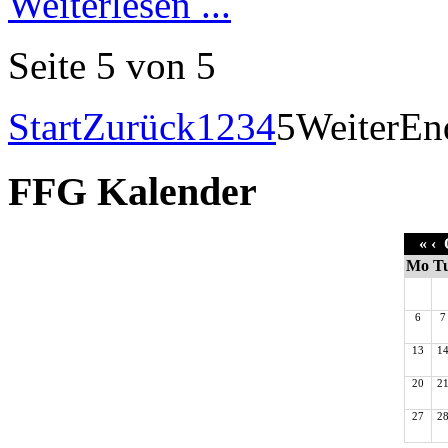
Weiterlesen ...
Seite 5 von 5
Start
Zurück
1
2
3
4
5
Weiter
En
FFG Kalender
«
‹
O
Mo
T
6
7
13
1
20
2
27
2