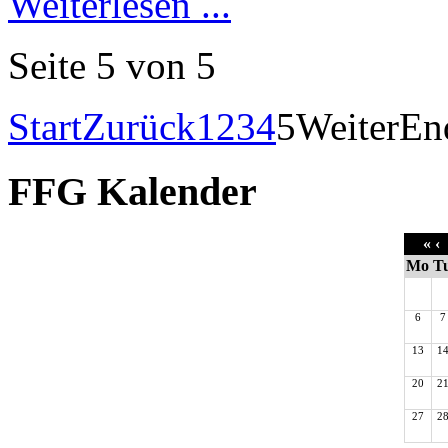
Weiterlesen ...
Seite 5 von 5
Start
Zurück
1
2
3
4
5
Weiter
En
FFG Kalender
«
‹
Mo
T
6
7
13
1
20
2
27
2