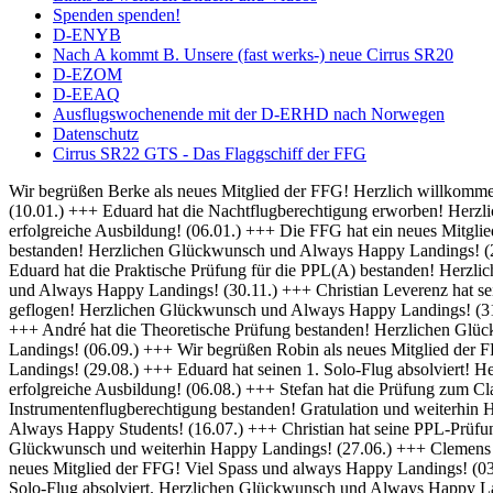
Spenden spenden!
D-ENYB
Nach A kommt B. Unsere (fast werks-) neue Cirrus SR20
D-EZOM
D-EEAQ
Ausflugswochenende mit der D-ERHD nach Norwegen
Datenschutz
Cirrus SR22 GTS - Das Flaggschiff der FFG
Wir begrüßen Berke als neues Mitglied der FFG! Herzlich willkommen und always Happy Landings! (01.02.) +++ Herzlich Willkommen bei der FFG, Thomas! Viel Spaß und Erfolg bei deiner Ausbildung! (10.01.) +++ Eduard hat die Nachtflugberechtigung erworben! Herzlichen Glückwunsch und Always Bright Moonlight! (08.01.) +++ Wir heißen Martin als neuen Flugschüler willkommen und wünschen eine erfolgreiche Ausbildung! (06.01.) +++ Die FFG hat ein neues Mitglied und damit bald auch einen neuen Fluglehrer - Herzlich Willkommen bei uns Dominik! (04.01.) +++ Frederik hat seine IFR Prüfung bestanden! Herzlichen Glückwunsch und Always Happy Landings! (20.12.) +++ Rico hat seine BZF 1 Prüfung bestanden. Herzlichen Glückwünsch und weiterhin viel Erfolg bei der Ausbildung (16.12.) +++ Eduard hat die Praktische Prüfung für die PPL(A) bestanden! Herzlichen Glückwunsch und Always Happy Landings! (05.12.) +++ Falk hat seine Nachtflugausbildung abgeschlossen! Herzlichen Glückwunsch und Always Happy Landings! (30.11.) +++ Christian Leverenz hat sein Night Rating abgeschlossen! Herzlichen Glückwunsch und Always Happy Landings! (03.11.) +++ Rico ist seine ersten Soloplatzrunden geflogen! Herzlichen Glückwunsch und Always Happy Landings! (31.10.) +++ Richard und Eduard hat die Theoretische Prüfung bestanden! Herzlichen Glückwunsch und Always Happy Landings! (18.10.) +++ André hat die Theoretische Prüfung bestanden! Herzlichen Glückwunsch und Always Happy Landings! (20.09.) +++ Michel hat die PPL-Prüfung bestanden! Herzlichen Glückwunsch und Always Happy Landings! (06.09.) +++ Wir begrüßen Robin als neues Mitglied der FFG! Viel Erfolg bei der Ausbildung! (02.09.) +++ Eduard und Viveik haben das BZF I bestanden! Gratulation und weiterhin Happy Landings! (29.08.) +++ Eduard hat seinen 1. Solo-Flug absolviert! Herzlichen Glückwunsch und Always Happy Landings! (28.08.) +++ Wir heißen Rico als neuen Flugschüler willkommen und wünschen eine erfolgreiche Ausbildung! (06.08.) +++ Stefan hat die Prüfung zum Class Rating Instructor bestanden! Herzlichen Glückwunsch und Always Happy Students! (29.07.) +++ Marek hat seine Prüfung für die Instrumentenflugberechtigung bestanden! Gratulation und weiterhin Happy Landings! (17.07.) +++ Sebastian und Julian haben die Prüfung zum Class Rating Instructor bestanden! Herzlichen Glückwunsch und Always Happy Students! (16.07.) +++ Christian hat seine PPL-Prüfung bestanden! Herzlichen Glückwunsch und always Happy Landings! (04.07.) +++ Marc hat die theoretische Prüfung bestanden! Herzlichen Glückwunsch und weiterhin Happy Landings! (27.06.) +++ Clemens hat seine praktische PPL-Prüfung bestanden! Herzlichen Glückwunsch und always Happy Landings! (12.06.) +++ Wir begrüßen Hanna als neues Mitglied der FFG! Viel Spass und always Happy Landings! (03.06.) +++ Herzlich Willkommen bei der FFG, Christian! Viel Spaß und Erfolg bei deiner Ausbildung (26.05.) +++ Richard hat seinen 1. Solo-Flug absolviert. Herzlichen Glückwunsch und Always Happy Landings! (21.05.) +++ Die FFG hat ein neues Vereinsmitglied. Herzlich Willkommen, Christian, und viele schöne Flüge. (14.05.) +++ Hendrik hat die LAPL-Prüfung bestanden! Herzlichen Glückwunsch und Always Happy Landings! (12.04.) +++ Wir begrüßen Malte als neues Mitglied der FFG! Viel Spass und always Happy Landings! (01.04.) +++ Herzlich Willkommen bei der FFG, Tim-Oliver! Viel Spaß und