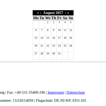
«
‹
August 2057
›
»
Mo
Tu
We
Th
Fr
Sa
Su
1
2
3
4
5
6
7
8
9
10
11
12
13
14
15
16
17
18
19
20
21
22
23
24
25
26
27
28
29
30
31
weig | Fax: +49-531-35409-196 |
Impressum
|
Datenschutz
nummer: 13/220/14059 | Flugschule: DE.NI-WF.ATO.165