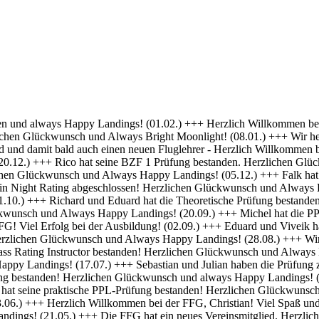
 Erfolg bei deiner Ausbildung! (01.04.) +++ Felix und Norman haben die Nachtflugberechtigung erworben! Herzlichen Glückwunsch und Always Bright Moonlight! (18.03.) +++ Daniel hat die Nachtflugberechtigung erworben! Herzlichen Glückwunsch und Always Bright Moonlight! (29.02.) +++ Stefan hat seine praktische PPL-Prüfung bestanden! Gratulation und weiterhin Happy Landings! (16.02.) +++ Max hat seine Nachtflugqualifikation erhalten. Herzlichen Glückwünsch und Always happy landings! (28.01.) +++ >>> Bristell D-ENYY eingetroffen <<< Herzlich Willkommen bei der FFG, Eduard! Viel Spaß und Erfolg bei deiner Ausbildung! (15.01.) +++ Die FFG hat zwei neue Mitglieder und Flugschüler. Herzlich willkommen an Viveik und Tim und viel Spaß bei der Ausbildung (01.12.) +++ Clemens hat die Theoretische Prüfung bestanden! Herzlichen Glückwunsch und weiterhin viel Erfolg bei Deiner Ausbildung (16.11.) +++ André hat seinen ersten Alleinflug absolviert! Herzlichen Glückwunsch und weiterhin viel Erfolg bei Deiner Ausbildung (15.09.) +++ Daniel hat seine PPL-Prüfung bestanden! Herzlichen Glückwunsch und weiterhin Happy Landings! (11.09.) +++ Clemens ist seine ersten Solo Platzrunden geflogen. Herzlichen Glückwunsch und weiterhin viel Erfolg bei Deiner Ausbildung (09.09.) +++ Stefan hat seine Instrumentenflugberechtigung erworben! Herzlichen Glückwunsch und Always Happy Landings! (06.09.) +++ Wir gratulieren Marc zum ersten Soloflug! Herzlichen Glückwunsch und weiterhin viel Erfolg bei Deiner Ausbildung (24.08.) +++ Vincent hat seine theoretische Prüfung bestanden! Herzlichen Glückwunsch und weiterhin viel Erfolg bei Deiner Ausbildung (10.08.) +++ Stefan hat seine Theorieprüfung bestanden! Herzlichen Glückwunsch und weiterhin viel Erfolg bei Deiner Ausbildung (27.07.) +++ Julian hat die IR-Prüfung bestanden! Herzlichen Glückwunsch und Always Happy Landings. (25.07.) +++ Oliver hat die Praktische Prüfung bestanden! Herzlichen Glückwunsch und Always Happy Landings. (12.06.) +++ Und eine PPL mehr.... Glückwunsch Luis zur Lizenz. (27.04.) +++ Michel und Clemens haben heute die Theoretische Prüfung bestanden! Glückwunsch euch beiden und viel Erfolg bei der Praxis. (06.04.) +++ Daniel hat seine LAPL-Prüfung bestanden! Herzlichen Glückwunsch und Always Happy Landings. (29.03.) +++ Glückwunsch zum ersten Solo, Stefan! Ein denkwürdiger Tag im Leben eines jeden Piloten. (17.03.) +++ Die FFG hat ein neues Mitglied und erfahrenen Piloten bekommen! Willkommen Hermann und viel Spaß in der FFG. (01.03.) +++ Daniel hat heute die Theoretische Prüfung bestanden! Gratulation und weiterhin viel Erfolg bei der Praxis. (22.02.) +++ Luis hat die Theoretische Prüfung bestanden! Herzlichen Glückwunsch und viel Erfolg bei der Praxis. (09.02.) +++ Tibor hat seine Instrumentenflugberechtigung erhalten! Herzlichen Glückwunsch und Always Happy Landings. (06.02.) +++ Alexander hat die Theoretische Prüfung bestanden! Herzlichen Glückwunsch und viel Erfolg bei der Praxis. (21.01.) +++ Seit heute haben wir 5 neue BZF Besitzer. Glückwunsch Clemens E, Clemens H, Richard, Robert und Stefan. Super gemacht, weiter so. (19.01.) +++ André startet seine PPL(a) Ausbildung zum 1.1. - viel Erfolg dabei. (17.12.) +++ Die FFG begrüßt herzlich Axel als neues Vollmitglied. (16.12. ) +++ Und wieder einer ohne Lehrer unterwegs- Gratulation Daniel ! (26.10.) +++ Norman hat heute seine Praktische Prüfung bestanden. Herzlichen Glückwunsch und Always Hap