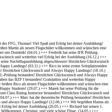
py Landings (28.10) +++ Glückwunsch Karsten! Die Schülerakte wurde soeben geschlossen :-) Always happy Landings (12.9.) +++ Hendrik ist heute seine ersten Solo-Platzrunden geflogen. Herzlichen Glückwünsch und always happy landings (3.9.) +++ Wir begrüßen Richard als neues Mitglied der FFG und wünschen eine erfolgreiche Ausbildung! (1.9.) +++ Norman hat die Theoretische Prüfung bestanden. Herzlichen Glückwunsch (31.8.) +++ Vincent hat seinen ersten Alleinflug absolviert! Herzlichen Glückwunsch und weiterhin Happy Landings! (26.08.) +++ Wir heißen Clemens E. und Clemens H. als neue Flugschüler willkommen und wünschen eine erfolgreiche Ausbildung! (26.08.) +++ Herzlichen Glückwünsch zum ersten Solo, Luis und always happy landings! (22.08.) +++ Die FFG hat ein neues Vereinsmitglied und einen weiteren Flugschüler. Herzlich Willkommen, Stefan ! (7.8.) +++ Vom „Fußgänger“ zum Luftfahrzeugführer! Lieber Carsten, herzlichen Glückwunsch zur bestandenen PPL-Prüfung! (19.7.) +++ Simon hat seine Praktische Prüfung bestanden! (12.07.) Herzlichen Glückwunsch und Always Happy Landings +++ Wir begrüßen Stefan S. als neues Mitglied der FFG! - Herzlichen Glückwunsch & Always Happy Landings! (06.07.) +++ (Falscheintrag ?? hr) Die FFG hat ein neues Vereinsmitglied und die Flugschule einen neuen Schüler: Herzlich Willkommen, Robert, und viel Spaß und Erfolg bei deiner Ausbildung. (2.7.) +++ Patrik hat heute sein erstes Solo geflogen - Herzlichen Glückwunsch & Always Happy Landings! (30.6.) +++ Herzlichen Glückwunsch Thiago zur erfolgreichen Prüfung (15.06.) & Always Happy Landings +++ Herzlichen Glückwunsch zu bestandenen PPL(A) Prüfung, Fabian - always happy landings ! (19.5.) +++ Stefan hat die Prüfung für die Instrumentenflugberechtigung bestanden! Gratulation und weiterhin Happy Landings! . (04.05.) +++ Herzlich Willkommen bei der FFG, Eike, und viel Spaß und Erfolg bei deiner Ausbildung. (22.04.) +++ Wir heißen Daniel H. als neuen Flugschüler willkommen und wünschen eine erfolgreiche Ausbildung! (01.04.) +++ Gratulation auch an Daniel P., der heute (31.03.) seinen ersten Alleinflug absolviert hat! Herzlichen Glückwunsch und weiterhin Happy Landings! +++ Norman hat am 15.03. seinen ersten Alleinflug absolviert! Herzlichen Glückwunsch und weiterhin Happy Landings! +++ Daniel hat heute (9.3.) seine Theoretische Prüfung bestanden! Herzlichen Glückwunsch und viel Spaß bei den nächsten Ausbildungsschritten +++ Marek hat heute (1.3.) seine Praktische Prüfung bestanden -Herzlichen Glückwunsch und Always Happy Landings +++ Herzlich Willkommen, Luis. Viel Spaß und Erfolg bei deiner Ausbildung. +++ Herzlich Willkommen, Maximilian. Viel Spaß und Erfolg bei deiner Ausbildung. +++ Simon hat heute (9.2.) seine Theoretische Prüfung bestanden - Herzlichen Glückwunsch +++ Paul hat heute (22. Nov) seine PPL-Prüfung bestanden! Herzlichen Glückwunsch und Always Happy Landings! +++ Willkommen bei der FFG, Vincent. Viel Spaß und Erfolg bei deiner Ausbildung! +++ Willkommen bei der FFG, Doris. Viel Spaß und Erfolg bei deiner Ausbildung! +++ Holger hat seine PPL-Prüfung bestanden! Gratulation und weiterhin Happy Landings! +++ Micha hat seine PPL