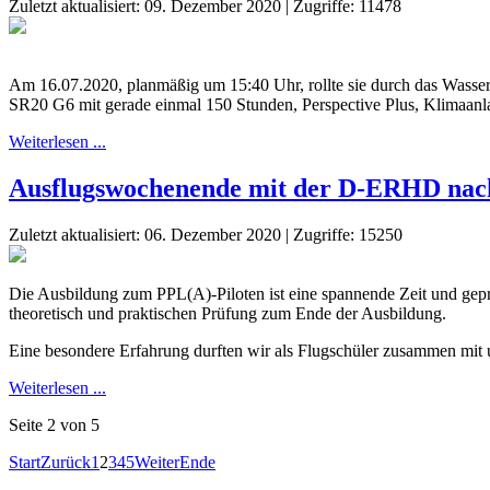
Zuletzt aktualisiert: 09. Dezember 2020
|
Zugriffe: 11478
Am 16.07.2020, planmäßig um 15:40 Uhr, rollte sie durch das Wasse
SR20 G6 mit gerade einmal 150 Stunden, Perspective Plus, Klimaan
Weiterlesen ...
Ausflugswochenende mit der D-ERHD na
Zuletzt aktualisiert: 06. Dezember 2020
|
Zugriffe: 15250
Die Ausbildung zum PPL(A)-Piloten ist eine spannende Zeit und geprä
theoretisch und praktischen Prüfung zum Ende der Ausbildung.
Eine besondere Erfahrung durften wir als Flugschüler zusammen mit un
Weiterlesen ...
Seite 2 von 5
Start
Zurück
1
2
3
4
5
Weiter
Ende