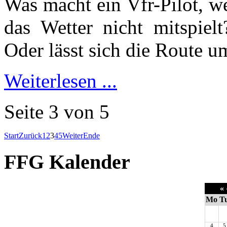
Was macht ein Vfr-Pilot, we
das Wetter nicht mitspiel
Oder lässt sich die Route 
Weiterlesen ...
Seite 3 von 5
Start
Zurück
1
2
3
4
5
Weiter
Ende
FFG Kalender
«
Mo
T
4
5