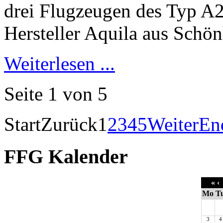
Weiterlesen ...
Seite 1 von 5
Start
Zurück
1
2
3
4
5
Weiter
En
FFG Kalender
«
‹
Mo
T
3
4