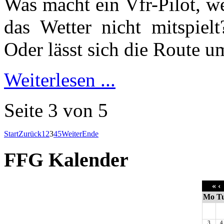
Was macht ein Vfr-Pilot, we
das Wetter nicht mitspiel
Oder lässt sich die Route 
Weiterlesen ...
Seite 3 von 5
Start
Zurück
1
2
3
4
5
Weiter
Ende
FFG Kalender
«
‹
Mo
T
3
4