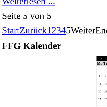
Weiterlesen ...
Seite 5 von 5
Start
Zurück
1
2
3
4
5
Weiter
En
FFG Kalender
«
‹
A
Mo
T
6
7
13
1
20
2
27
2