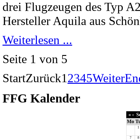
Weiterlesen ...
Seite 1 von 5
Start
Zurück
1
2
3
4
5
Weiter
En
FFG Kalender
«
‹
Se
Mo
T
1
7
8