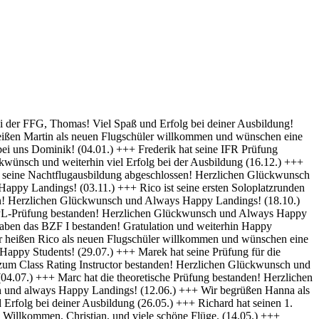
py Landings (28.10) +++ Glückwunsch Karsten! Die Schülerakte wurde soeben geschlossen :-) Always happy Landings (12.9.) +++ Hendrik ist heute seine ersten Solo-Platzrunden geflogen. Herzlichen Glückwünsch und always happy landings (3.9.) +++ Wir begrüßen Richard als neues Mitglied der FFG und wünschen eine erfolgreiche Ausbildung! (1.9.) +++ Norman hat die Theoretische Prüfung bestanden. Herzlichen Glückwunsch (31.8.) +++ Vincent hat seinen ersten Alleinflug absolviert! Herzlichen Glückwunsch und weiterhin Happy Landings! (26.08.) +++ Wir heißen Clemens E. und Clemens H. als neue Flugschüler willkommen und wünschen eine erfolgreiche Ausbildung! (26.08.) +++ Herzlichen Glückwünsch zum ersten Solo, Luis und always happy landings! (22.08.) +++ Die FFG hat ein neues Vereinsmitglied und einen weiteren Flugschüler. Herzlich Willkommen, Stefan ! (7.8.) +++ Vom „Fußgänger“ zum Luftfahrzeugführer! Lieber Carsten, herzlichen Glückwunsch zur bestandenen PPL-Prüfung! (19.7.) +++ Simon hat seine Praktische Prüfung bestanden! (12.07.) Herzlichen Glückwunsch und Always Happy Landings +++ Wir begrüßen Stefan S. als neues Mitglied der FFG! - Herzlichen Glückwunsch & Always Happy Landings! (06.07.) +++ (Falscheintrag ?? hr) Die FFG hat ein neues Vereinsmitglied und die Flugschule einen neuen Schüler: Herzlich Willkommen, Robert, und viel Spaß und Erfolg bei deiner Ausbildung. (2.7.) +++ Patrik hat heute sein erstes Solo geflogen - Herzlichen Glückwunsch & Always Happy Landings! (30.6.) +++ Herzlichen Glückwunsch Thiago zur erfolgreichen Prüfung (15.06.) & Always Happy Landings +++ Herzlichen Glückwunsch zu bestandenen PPL(A) Prüfung, Fabian - always happy landings ! (19.5.) +++ Stefan hat die Prüfung für die Instrumentenflugberechtigung bestanden! Gratulation und weiterhin Happy Landings! . (04.05.) +++ Herzlich Willkommen bei der FFG, Eike, und viel Spaß und Erfolg bei deiner Ausbildung. (22.04.) +++ Wir heißen Daniel H. als neuen Flugschüler willkommen und wünschen eine erfolgreiche Ausbildung! (01.04.) +++ Gratulation auch an Daniel P., der heute (31.03.) seinen ersten Alleinflug absolviert hat! Herzlichen Glückwunsch und weiterhin Happy Landings! +++ Norman hat am 15.03. seinen ersten Alleinflug absolviert! Herzlichen Glückwunsch und weiterhin Happy Landings! +++ Daniel hat heute (9.3.) seine Theoretische Prüfung bestanden! Herzlichen Glückwunsch und viel Spaß bei den nächsten Ausbildungsschritten +++ Marek hat heute (1.3.) seine Praktische Prüfung bestanden -Herzlichen Glückwunsch und Always Happy Landings +++ Herzlich Willkommen, Luis. Viel Spaß und Erfolg bei deiner Ausbildung. +++ Herzlich Willkommen, Maximilian. Viel Spaß und Erfolg bei deiner Ausbildung. +++ Simon hat heute (9.2.) seine Theoretische Prüfung bestanden - Herzlichen Glückwunsch +++ Paul hat heute (22. Nov) seine PPL-Prüfung bestanden! Herzlichen Glückwunsch und Always Happy Landings! +++ Willkommen bei der FFG, Vincent. Viel Spaß und Erfolg bei deiner Ausbildung! +++ Willkommen bei der FFG, Doris. Viel Spaß und Erfolg bei deiner Ausbildung! +++ Holger hat seine PPL-Prüfung bestanden! Gratulation und weiterhin Happy Landings! +++ Micha hat seine PPL