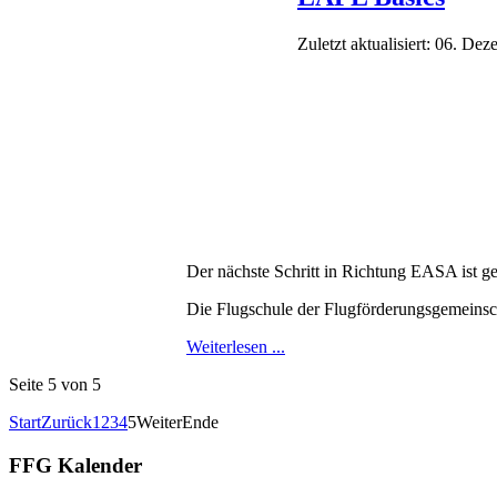
Zuletzt aktualisiert: 06. De
Der nächste Schritt in Richtung EASA ist ge
Die Flugschule der Flugförderungsgemeinsc
Weiterlesen ...
Seite 5 von 5
Start
Zurück
1
2
3
4
5
Weiter
Ende
FFG Kalender