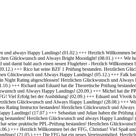
 Erfolg bei deiner Ausbildung! (01.04.) +++ Felix und Norman haben die Nachtflugberechtigung erworben! Herzlichen Glückwunsch und Always Bright Moonlight! (18.03.) +++ Daniel hat die Nachtflugberechtigung erworben! Herzlichen Glückwunsch und Always Bright Moonlight! (29.02.) +++ Stefan hat seine praktische PPL-Prüfung bestanden! Gratulation und weiterhin Happy Landings! (16.02.) +++ Max hat seine Nachtflugqualifikation erhalten. Herzlichen Glückwünsch und Always happy landings! (28.01.) +++ >>> Bristell D-ENYY eingetroffen <<< Herzlich Willkommen bei der FFG, Eduard! Viel Spaß und Erfolg bei deiner Ausbildung! (15.01.) +++ Die FFG hat zwei neue Mitglieder und Flugschüler. Herzlich willkommen an Viveik und Tim und viel Spaß bei der Ausbildung (01.12.) +++ Clemens hat die Theoretische Prüfung bestanden! Herzlichen Glückwunsch und weiterhin viel Erfolg bei Deiner Ausbildung (16.11.) +++ André hat seinen ersten Alleinflug absolviert! Herzlichen Glückwunsch und weiterhin viel Erfolg bei Deiner Ausbildung (15.09.) +++ Daniel hat seine PPL-Prüfung bestanden! Herzlichen Glückwunsch und weiterhin Happy Landings! (11.09.) +++ Clemens ist seine ersten Solo Platzrunden geflogen. Herzlichen Glückwunsch und weiterhin viel Erfolg bei Deiner Ausbildung (09.09.) +++ Stefan hat seine Instrumentenflugberechtigung erworben! Herzlichen Glückwunsch und Always Happy Landings! (06.09.) +++ Wir gratulieren Marc zum ersten Soloflug! Herzlichen Glückwunsch und weiterhin viel Erfolg bei Deiner Ausbildung (24.08.) +++ Vincent hat seine theoretische Prüfung bestanden! Herzlichen Glückwunsch und weiterhin viel Erfolg bei Deiner Ausbildung (10.08.) +++ Stefan hat seine Theorieprüfung bestanden! Herzlichen Glückwunsch und weiterhin viel Erfolg bei Deiner Ausbildung (27.07.) +++ Julian hat die IR-Prüfung bestanden! Herzlichen Glückwunsch und Always Happy Landings. (25.07.) +++ Oliver hat die Praktische Prüfung bestanden! Herzlichen Glückwunsch und Always Happy Landings. (12.06.) +++ Und eine PPL mehr.... Glückwunsch Luis zur Lizenz. (27.04.) +++ Michel und Clemens haben heute die Theoretische Prüfung bestanden! Glückwunsch euch beiden und viel Erfolg bei der Praxis. (06.04.) +++ Daniel hat seine LAPL-Prüfung bestanden! Herzlichen Glückwunsch und Always Happy Landings. (29.03.) +++ Glückwunsch zum ersten Solo, Stefan! Ein denkwürdiger Tag im Leben eines jeden Piloten. (17.03.) +++ Die FFG hat ein neues Mitglied und erfahrenen Piloten bekommen! Willkommen Hermann und viel Spaß in der FFG. (01.03.) +++ Daniel hat heute die Theoretische Prüfung bestanden! Gratulation und weiterhin viel Erfolg bei der Praxis. (22.02.) +++ Luis hat die Theoretische Prüfung bestanden! Herzlichen Glückwunsch und viel Erfolg bei der Praxis. (09.02.) +++ Tibor hat seine Instrumentenflugberechtigung erhalten! Herzlichen Glückwunsch und Always Happy Landings. (06.02.) +++ Alexander hat die Theoretische Prüfung bestanden! Herzlichen Glückwunsch und viel Erfolg bei der Praxis. (21.01.) +++ Seit heute haben wir 5 neue BZF Besitzer. Glückwunsch Clemens E, Clemens H, Richard, Robert und Stefan. Super gemacht, weiter so. (19.01.) +++ André startet seine PPL(a) Ausbildung zum 1.1. - viel Erfolg dabei. (17.12.) +++ Die FFG begrüßt herzlich Axel als neues Vollmitglied. (16.12. ) +++ Und wieder einer ohne Lehrer unterwegs- Gratulation Daniel ! (26.10.) +++ Norman hat heute seine Praktische Prüfung bestanden. Herzlichen Glückwunsch und Always Hap