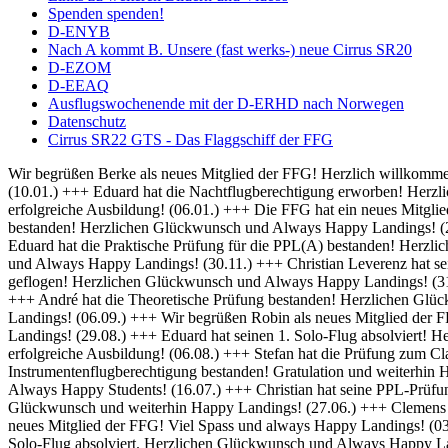
Spenden spenden!
D-ENYB
Nach A kommt B. Unsere (fast werks-) neue Cirrus SR20
D-EZOM
D-EEAQ
Ausflugswochenende mit der D-ERHD nach Norwegen
Datenschutz
Cirrus SR22 GTS - Das Flaggschiff der FFG
Wir begrüßen Berke als neues Mitglied der FFG! Herzlich willkommen und always Happy Landings! (01.02.) +++ Herzlich Willkommen bei der FFG, Thomas! Viel Spaß und Erfolg bei deiner Ausbildung! (10.01.) +++ Eduard hat die Nachtflugberechtigung erworben! Herzlichen Glückwunsch und Always Bright Moonlight! (08.01.) +++ Wir heißen Martin als neuen Flugschüler willkommen und wünschen eine erfolgreiche Ausbildung! (06.01.) +++ Die FFG hat ein neues Mitglied und damit bald auch einen neuen Fluglehrer - Herzlich Willkommen bei uns Dominik! (04.01.) +++ Frederik hat seine IFR Prüfung bestanden! Herzlichen Glückwunsch und Always Happy Landings! (20.12.) +++ Rico hat seine BZF 1 Prüfung bestanden. Herzlichen Glückwünsch und weiterhin viel Erfolg bei der Ausbildung (16.12.) +++ Eduard hat die Praktische Prüfung für die PPL(A) bestanden! Herzlichen Glückwunsch und Always Happy Landings! (05.12.) +++ Falk hat seine Nachtflugausbildung abgeschlossen! Herzlichen Glückwunsch und Always Happy Landings! (30.11.) +++ Christian Leverenz hat sein Night Rating abgeschlossen! Herzlichen Glückwunsch und Always Happy Landings! (03.11.) +++ Rico ist seine ersten Soloplatzrunden geflogen! Herzlichen Glückwunsch und Always Happy Landings! (31.10.) +++ Richard und Eduard hat die Theoretische Prüfung bestanden! Herzlichen Glückwunsch und Always Happy Landings! (18.10.) +++ André hat die Theoretische Prüfung bestanden! Herzlichen Glückwunsch und Always Happy Landings! (20.09.) +++ Michel hat die PPL-Prüfung bestanden! Herzlichen Glückwunsch und Always Happy Landings! (06.09.) +++ Wir begrüßen Robin als neues Mitglied der FFG! Viel Erfolg bei der Ausbildung! (02.09.) +++ Eduard und Viveik haben das BZF I bestanden! Gratulation und weiterhin Happy Landings! (29.08.) +++ Eduard hat seinen 1. Solo-Flug absolviert! Herzlichen Glückwunsch und Always Happy Landings! (28.08.) +++ Wir heißen Rico als neuen Flugschüler willkommen und wünschen eine erfolgreiche Ausbildung! (06.08.) +++ Stefan hat die Prüfung zum Class Rating Instructor bestanden! Herzlichen Glückwunsch und Always Happy Students! (29.07.) +++ Marek hat seine Prüfung für die Instrumentenflugberechtigung bestanden! Gratulation und weiterhin Happy Landings! (17.07.) +++ Sebastian und Julian haben die Prüfung zum Class Rating Instructor bestanden! Herzlichen Glückwunsch und Always Happy Students! (16.07.) +++ Christian hat seine PPL-Prüfung bestanden! Herzlichen Glückwunsch und always Happy Landings! (04.07.) +++ Marc hat die theoretische Prüfung bestanden! Herzlichen Glückwunsch und weiterhin Happy Landings! (27.06.) +++ Clemens hat seine praktische PPL-Prüfung bestanden! Herzlichen Glückwunsch und always Happy Landings! (12.06.) +++ Wir begrüßen Hanna als neues Mitglied der FFG! Viel Spass und always Happy Landings! (03.06.) +++ Herzlich Willkommen bei der FFG, Christian! Viel Spaß und Erfolg bei deiner Ausbildung (26.05.) +++ Richard hat seinen 1. Solo-Flug absolviert. Herzlichen Glückwunsch und Always Happy Landings! (21.05.) +++ Die FFG hat ein neues Vereinsmitglied. Herzlich Willkommen, Christian, und viele schöne Flüge. (14.05.) +++ Hendrik hat die LAPL-Prüfung bestanden! Herzlichen Glückwunsch und Always Happy Landings! (12.04.) +++ Wir begrüßen Malte als neues Mitglied der FFG! Viel Spass und always Happy Landings! (01.04.) +++ Herzlich Willkommen bei der FFG, Tim-Oliver! Viel Spaß und