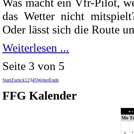
Was macht ein Vfr-Pilot, we
das Wetter nicht mitspiel
Oder lässt sich die Route 
Weiterlesen ...
Seite 3 von 5
Start
Zurück
1
2
3
4
5
Weiter
Ende
FFG Kalender
«
‹
Mo
T
6
7