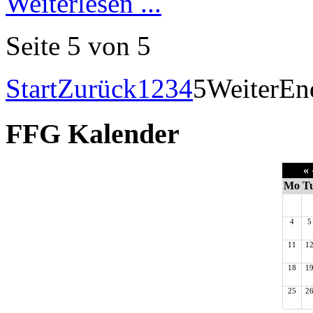
Weiterlesen ...
Seite 5 von 5
Start
Zurück
1
2
3
4
5
Weiter
En
FFG Kalender
«
Mo
T
4
5
11
1
18
1
25
2