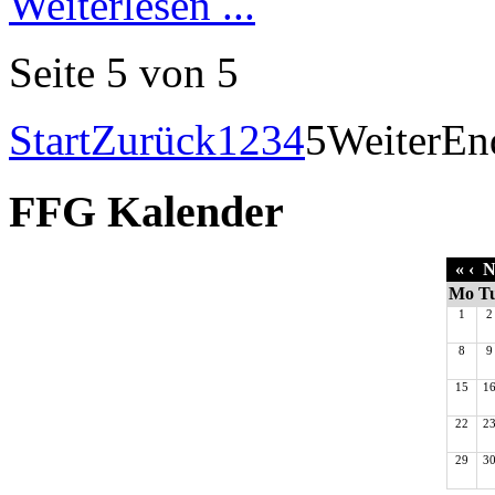
Weiterlesen ...
Seite 5 von 5
Start
Zurück
1
2
3
4
5
Weiter
En
FFG Kalender
«
‹
No
Mo
T
1
2
8
9
15
1
22
2
29
3