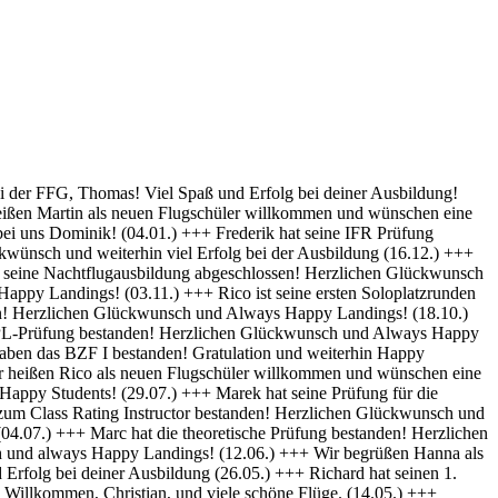
py Landings (28.10) +++ Glückwunsch Karsten! Die Schülerakte wurde soeben geschlossen :-) Always happy Landings (12.9.) +++ Hendrik ist heute seine ersten Solo-Platzrunden geflogen. Herzlichen Glückwünsch und always happy landings (3.9.) +++ Wir begrüßen Richard als neues Mitglied der FFG und wünschen eine erfolgreiche Ausbildung! (1.9.) +++ Norman hat die Theoretische Prüfung bestanden. Herzlichen Glückwunsch (31.8.) +++ Vincent hat seinen ersten Alleinflug absolviert! Herzlichen Glückwunsch und weiterhin Happy Landings! (26.08.) +++ Wir heißen Clemens E. und Clemens H. als neue Flugschüler willkommen und wünschen eine erfolgreiche Ausbildung! (26.08.) +++ Herzlichen Glückwünsch zum ersten Solo, Luis und always happy landings! (22.08.) +++ Die FFG hat ein neues Vereinsmitglied und einen weiteren Flugschüler. Herzlich Willkommen, Stefan ! (7.8.) +++ Vom „Fußgänger“ zum Luftfahrzeugführer! Lieber Carsten, herzlichen Glückwunsch zur bestandenen PPL-Prüfung! (19.7.) +++ Simon hat seine Praktische Prüfung bestanden! (12.07.) Herzlichen Glückwunsch und Always Happy Landings +++ Wir begrüßen Stefan S. als neues Mitglied der FFG! - Herzlichen Glückwunsch & Always Happy Landings! (06.07.) +++ (Falscheintrag ?? hr) Die FFG hat ein neues Vereinsmitglied und die Flugschule einen neuen Schüler: Herzlich Willkommen, Robert, und viel Spaß und Erfolg bei deiner Ausbildung. (2.7.) +++ Patrik hat heute sein erstes Solo geflogen - Herzlichen Glückwunsch & Always Happy Landings! (30.6.) +++ Herzlichen Glückwunsch Thiago zur erfolgreichen Prüfung (15.06.) & Always Happy Landings +++ Herzlichen Glückwunsch zu bestandenen PPL(A) Prüfung, Fabian - always happy landings ! (19.5.) +++ Stefan hat die Prüfung für die Instrumentenflugberechtigung bestanden! Gratulation und weiterhin Happy Landings! . (04.05.) +++ Herzlich Willkommen bei der FFG, Eike, und viel Spaß und Erfolg bei deiner Ausbildung. (22.04.) +++ Wir heißen Daniel H. als neuen Flugschüler willkommen und wünschen eine erfolgreiche Ausbildung! (01.04.) +++ Gratulation auch an Daniel P., der heute (31.03.) seinen ersten Alleinflug absolviert hat! Herzlichen Glückwunsch und weiterhin Happy Landings! +++ Norman hat am 15.03. seinen ersten Alleinflug absolviert! Herzlichen Glückwunsch und weiterhin Happy Landings! +++ Daniel hat heute (9.3.) seine Theoretische Prüfung bestanden! Herzlichen Glückwunsch und viel Spaß bei den nächsten Ausbildungsschritten +++ Marek hat heute (1.3.) seine Praktische Prüfung bestanden -Herzlichen Glückwunsch und Always Happy Landings +++ Herzlich Willkommen, Luis. Viel Spaß und Erfolg bei deiner Ausbildung. +++ Herzlich Willkommen, Maximilian. Viel Spaß und Erfolg bei deiner Ausbildung. +++ Simon hat heute (9.2.) seine Theoretische Prüfung bestanden - Herzlichen Glückwunsch +++ Paul hat heute (22. Nov) seine PPL-Prüfung bestanden! Herzlichen Glückwunsch und Always Happy Landings! +++ Willkommen bei der FFG, Vincent. Viel Spaß und Erfolg bei deiner Ausbildung! +++ Willkommen bei der FFG, Doris. Viel Spaß und Erfolg bei deiner Ausbildung! +++ Holger hat seine PPL-Prüfung bestanden! Gratulation und weiterhin Happy Landings! +++ Micha hat seine PPL