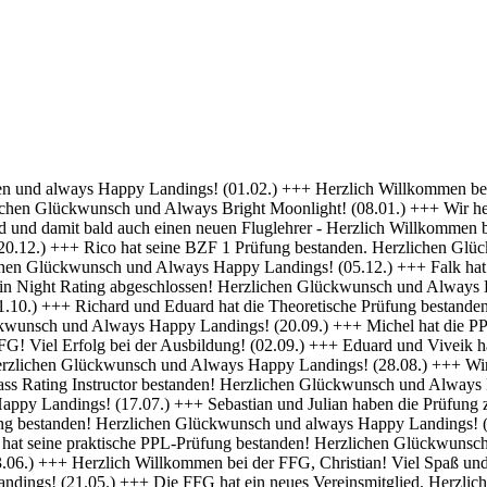
 Erfolg bei deiner Ausbildung! (01.04.) +++ Felix und Norman haben die Nachtflugberechtigung erworben! Herzlichen Glückwunsch und Always Bright Moonlight! (18.03.) +++ Daniel hat die Nachtflugberechtigung erworben! Herzlichen Glückwunsch und Always Bright Moonlight! (29.02.) +++ Stefan hat seine praktische PPL-Prüfung bestanden! Gratulation und weiterhin Happy Landings! (16.02.) +++ Max hat seine Nachtflugqualifikation erhalten. Herzlichen Glückwünsch und Always happy landings! (28.01.) +++ >>> Bristell D-ENYY eingetroffen <<< Herzlich Willkommen bei der FFG, Eduard! Viel Spaß und Erfolg bei deiner Ausbildung! (15.01.) +++ Die FFG hat zwei neue Mitglieder und Flugschüler. Herzlich willkommen an Viveik und Tim und viel Spaß bei der Ausbildung (01.12.) +++ Clemens hat die Theoretische Prüfung bestanden! Herzlichen Glückwunsch und weiterhin viel Erfolg bei Deiner Ausbildung (16.11.) +++ André hat seinen ersten Alleinflug absolviert! Herzlichen Glückwunsch und weiterhin viel Erfolg bei Deiner Ausbildung (15.09.) +++ Daniel hat seine PPL-Prüfung bestanden! Herzlichen Glückwunsch und weiterhin Happy Landings! (11.09.) +++ Clemens ist seine ersten Solo Platzrunden geflogen. Herzlichen Glückwunsch und weiterhin viel Erfolg bei Deiner Ausbildung (09.09.) +++ Stefan hat seine Instrumentenflugberechtigung erworben! Herzlichen Glückwunsch und Always Happy Landings! (06.09.) +++ Wir gratulieren Marc zum ersten Soloflug! Herzlichen Glückwunsch und weiterhin viel Erfolg bei Deiner Ausbildung (24.08.) +++ Vincent hat seine theoretische Prüfung bestanden! Herzlichen Glückwunsch und weiterhin viel Erfolg bei Deiner Ausbildung (10.08.) +++ Stefan hat seine Theorieprüfung bestanden! Herzlichen Glückwunsch und weiterhin viel Erfolg bei Deiner Ausbildung (27.07.) +++ Julian hat die IR-Prüfung bestanden! Herzlichen Glückwunsch und Always Happy Landings. (25.07.) +++ Oliver hat die Praktische Prüfung bestanden! Herzlichen Glückwunsch und Always Happy Landings. (12.06.) +++ Und eine PPL mehr.... Glückwunsch Luis zur Lizenz. (27.04.) +++ Michel und Clemens haben heute die Theoretische Prüfung bestanden! Glückwunsch euch beiden und viel Erfolg bei der Praxis. (06.04.) +++ Daniel hat seine LAPL-Prüfung bestanden! Herzlichen Glückwunsch und Always Happy Landings. (29.03.) +++ Glückwunsch zum ersten Solo, Stefan! Ein denkwürdiger Tag im Leben eines jeden Piloten. (17.03.) +++ Die FFG hat ein neues Mitglied und erfahrenen Piloten bekommen! Willkommen Hermann und viel Spaß in der FFG. (01.03.) +++ Daniel hat heute die Theoretische Prüfung bestanden! Gratulation und weiterhin viel Erfolg bei der Praxis. (22.02.) +++ Luis hat die Theoretische Prüfung bestanden! Herzlichen Glückwunsch und viel Erfolg bei der Praxis. (09.02.) +++ Tibor hat seine Instrumentenflugberechtigung erhalten! Herzlichen Glückwunsch und Always Happy Landings. (06.02.) +++ Alexander hat die Theoretische Prüfung bestanden! Herzlichen Glückwunsch und viel Erfolg bei der Praxis. (21.01.) +++ Seit heute haben wir 5 neue BZF Besitzer. Glückwunsch Clemens E, Clemens H, Richard, Robert und Stefan. Super gemacht, weiter so. (19.01.) +++ André startet seine PPL(a) Ausbildung zum 1.1. - viel Erfolg dabei. (17.12.) +++ Die FFG begrüßt herzlich Axel als neues Vollmitglied. (16.12. ) +++ Und wieder einer ohne Lehrer unterwegs- Gratulation Daniel ! (26.10.) +++ Norman hat heute seine Praktische Prüfung bestanden. Herzlichen Glückwunsch und Always Hap