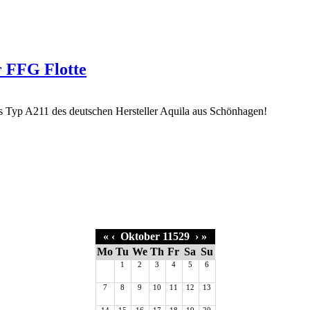
r FFG Flotte
«
‹
Oktober 11529
›
»
Mo
Tu
We
Th
Fr
Sa
Su
1
2
3
4
5
6
7
8
9
10
11
12
13