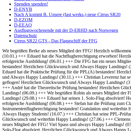
Spenden spenden!
D-ENYB
Nach A kommt B. Unsere (fast werks-) neue Cirrus SR20
D-EZOM
D-EEAQ
Ausflugswochenende mit der D-ERHD nach Norwegen
Datenschutz
Cirrus SR22 GTS - Das Flaggschiff der FFG
Wir begrüßen Berke als neues Mitglied der FFG! Herzlich willkommen und always Happy Landings! (01.02.) +++ Herzlich Willkommen bei der FFG, Thomas! Viel Spaß und Erfolg bei deiner Ausbildung! (10.01.) +++ Eduard hat die Nachtflugberechtigung erworben! Herzlichen Glückwunsch und Always Bright Moonlight! (08.01.) +++ Wir heißen Martin als neuen Flugschüler willkommen und wünschen eine erfolgreiche Ausbildung! (06.01.) +++ Die FFG hat ein neues Mitglied und damit bald auch einen neuen Fluglehrer - Herzlich Willkommen bei uns Dominik! (04.01.) +++ Frederik hat seine IFR Prüfung bestanden! Herzlichen Glückwunsch und Always Happy Landings! (20.12.) +++ Rico hat seine BZF 1 Prüfung bestanden. Herzlichen Glückwünsch und weiterhin viel Erfolg bei der Ausbildung (16.12.) +++ Eduard hat die Praktische Prüfung für die PPL(A) bestanden! Herzlichen Glückwunsch und Always Happy Landings! (05.12.) +++ Falk hat seine Nachtflugausbildung abgeschlossen! Herzlichen Glückwunsch und Always Happy Landings! (30.11.) +++ Christian Leverenz hat sein Night Rating abgeschlossen! Herzlichen Glückwunsch und Always Happy Landings! (03.11.) +++ Rico ist seine ersten Soloplatzrunden geflogen! Herzlichen Glückwunsch und Always Happy Landings! (31.10.) +++ Richard und Eduard hat die Theoretische Prüfung bestanden! Herzlichen Glückwunsch und Always Happy Landings! (18.10.) +++ André hat die Theoretische Prüfung bestanden! Herzlichen Glückwunsch und Always Happy Landings! (20.09.) +++ Michel hat die PPL-Prüfung bestanden! Herzlichen Glückwunsch und Always Happy Landings! (06.09.) +++ Wir begrüßen Robin als neues Mitglied der FFG! Viel Erfolg bei der Ausbildung! (02.09.) +++ Eduard und Viveik haben das BZF I bestanden! Gratulation und weiterhin Happy Landings! (29.08.) +++ Eduard hat seinen 1. Solo-Flug absolviert! Herzlichen Glückwunsch und Always Happy Landings! (28.08.) +++ Wir heißen Rico als neuen Flugschüler willkommen und wünschen eine erfolgreiche Ausbildung! (06.08.) +++ Stefan hat die Prüfung zum Class Rating Instructor bestanden! Herzlichen Glückwunsch und Always Happy Students! (29.07.) +++ Marek hat seine Prüfung für die Instrumentenflugberechtigung bestanden! Gratulation und weiterhin Happy Landings! (17.07.) +++ Sebastian und Julian haben die Prüfung zum Class Rating Instructor bestanden! Herzlichen Glückwunsch und Always Happy Students! (16.07.) +++ Christian hat seine PPL-Prüfung bestanden! Herzlichen Glückwunsch und always Happy Landings! (04.07.) +++ Marc hat die theoretische Prüfung bestanden! Herzlichen Glückwunsch und weiterhin Happy Landings! (27.06.) +++ Clemens hat seine praktische PPL-Prüfung bestanden! Herzlichen Glückwunsch und always Happy Landings! (12.06.) +++ Wir begrüßen Hanna als neues Mitglied der FFG! Viel Spass und always Happy Landings! (03.06.) +++ Herzlich Willkommen bei der FFG, Christian! Viel Spaß und Erfolg bei deiner Ausbildung (26.05.) +++ Richard hat seinen 1. Solo-Flug absolviert. Herzlichen Glückwunsch und Always Happy Landings! (21.05.) +++ Die FFG hat ein neues Vereinsmitglied. Herzlich Willkommen, Christian, und viele schöne Flüge. (14.05.) +++ Hendrik hat die LAPL-Prüfung bestanden! Herzlichen Glückwunsch und Always Happy Landings! (12.04.) +++ Wir begrüßen Malte als neues Mitglied der FFG! Viel Spass und always Happy Landings! (01.04.) +++ Herzlich Willkommen bei der FFG, Tim-Oliver! Viel Spaß und