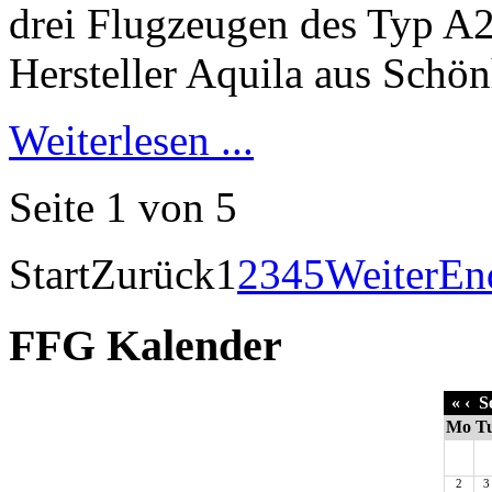
Weiterlesen ...
Seite 1 von 5
Start
Zurück
1
2
3
4
5
Weiter
En
FFG Kalender
«
‹
Se
Mo
T
2
3