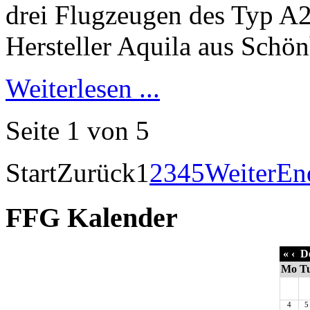
Weiterlesen ...
Seite 1 von 5
Start
Zurück
1
2
3
4
5
Weiter
En
FFG Kalender
«
‹
De
Mo
T
4
5