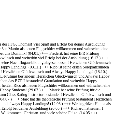
py Landings (28.10) +++ Glückwunsch Karsten! Die Schülerakte wurde soeben geschlossen :-) Always happy Landings (12.9.) +++ Hendrik ist heute seine ersten Solo-Platzrunden geflogen. Herzlichen Glückwünsch und always happy landings (3.9.) +++ Wir begrüßen Richard als neues Mitglied der FFG und wünschen eine erfolgreiche Ausbildung! (1.9.) +++ Norman hat die Theoretische Prüfung bestanden. Herzlichen Glückwunsch (31.8.) +++ Vincent hat seinen ersten Alleinflug absolviert! Herzlichen Glückwunsch und weiterhin Happy Landings! (26.08.) +++ Wir heißen Clemens E. und Clemens H. als neue Flugschüler willkommen und wünschen eine erfolgreiche Ausbildung! (26.08.) +++ Herzlichen Glückwünsch zum ersten Solo, Luis und always happy landings! (22.08.) +++ Die FFG hat ein neues Vereinsmitglied und einen weiteren Flugschüler. Herzlich Willkommen, Stefan ! (7.8.) +++ Vom „Fußgänger“ zum Luftfahrzeugführer! Lieber Carsten, herzlichen Glückwunsch zur bestandenen PPL-Prüfung! (19.7.) +++ Simon hat seine Praktische Prüfung bestanden! (12.07.) Herzlichen Glückwunsch und Always Happy Landings +++ Wir begrüßen Stefan S. als neues Mitglied der FFG! - Herzlichen Glückwunsch & Always Happy Landings! (06.07.) +++ (Falscheintrag ?? hr) Die FFG hat ein neues Vereinsmitglied und die Flugschule einen neuen Schüler: Herzlich Willkommen, Robert, und viel Spaß und Erfolg bei deiner Ausbildung. (2.7.) +++ Patrik hat heute sein erstes Solo geflogen - Herzlichen Glückwunsch & Always Happy Landings! (30.6.) +++ Herzlichen Glückwunsch Thiago zur erfolgreichen Prüfung (15.06.) & Always Happy Landings +++ Herzlichen Glückwunsch zu bestandenen PPL(A) Prüfung, Fabian - always happy landings ! (19.5.) +++ Stefan hat die Prüfung für die Instrumentenflugberechtigung bestanden! Gratulation und weiterhin Happy Landings! . (04.05.) +++ Herzlich Willkommen bei der FFG, Eike, und viel Spaß und Erfolg bei deiner Ausbildung. (22.04.) +++ Wir heißen Daniel H. als neuen Flugschüler willkommen und wünschen eine erfolgreiche Ausbildung! (01.04.) +++ Gratulation auch an Daniel P., der heute (31.03.) seinen ersten Alleinflug absolviert hat! Herzlichen Glückwunsch und weiterhin Happy Landings! +++ Norman hat am 15.03. seinen ersten Alleinflug absolviert! Herzlichen Glückwunsch und weiterhin Happy Landings! +++ Daniel hat heute (9.3.) seine Theoretische Prüfung bestanden! Herzlichen Glückwunsch und viel Spaß bei den nächsten Ausbildungsschritten +++ Marek hat heute (1.3.) seine Praktische Prüfung bestanden -Herzlichen Glückwunsch und Always Happy Landings +++ Herzlich Willkommen, Luis. Viel Spaß und Erfolg bei deiner Ausbildung. +++ Herzlich Willkommen, Maximilian. Viel Spaß und Erfolg bei deiner Ausbildung. +++ Simon hat heute (9.2.) seine Theoretische Prüfung bestanden - Herzlichen Glückwunsch +++ Paul hat heute (22. Nov) seine PPL-Prüfung bestanden! Herzlichen Glückwunsch und Always Happy Landings! +++ Willkommen bei der FFG, Vincent. Viel Spaß und Erfolg bei deiner Ausbildung! +++ Willkommen bei der FFG, Doris. Viel Spaß und Erfolg bei deiner Ausbildung! +++ Holger hat seine PPL-Prüfung bestanden! Gratulation und weiterhin Happy Landings! +++ Micha hat seine PPL