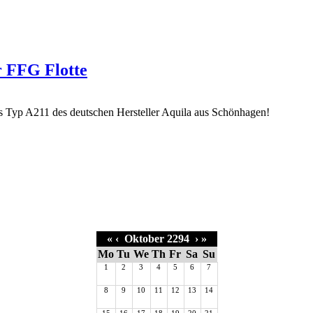
r FFG Flotte
«
‹
Oktober 2294
›
»
Mo
Tu
We
Th
Fr
Sa
Su
1
2
3
4
5
6
7
8
9
10
11
12
13
14