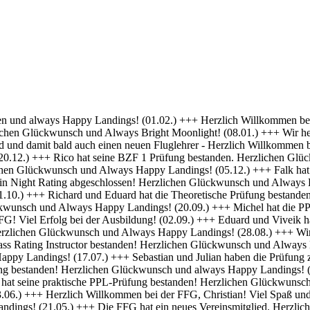
 Erfolg bei deiner Ausbildung! (01.04.) +++ Felix und Norman haben die Nachtflugberechtigung erworben! Herzlichen Glückwunsch und Always Bright Moonlight! (18.03.) +++ Daniel hat die Nachtflugberechtigung erworben! Herzlichen Glückwunsch und Always Bright Moonlight! (29.02.) +++ Stefan hat seine praktische PPL-Prüfung bestanden! Gratulation und weiterhin Happy Landings! (16.02.) +++ Max hat seine Nachtflugqualifikation erhalten. Herzlichen Glückwünsch und Always happy landings! (28.01.) +++ >>> Bristell D-ENYY eingetroffen <<< Herzlich Willkommen bei der FFG, Eduard! Viel Spaß und Erfolg bei deiner Ausbildung! (15.01.) +++ Die FFG hat zwei neue Mitglieder und Flugschüler. Herzlich willkommen an Viveik und Tim und viel Spaß bei der Ausbildung (01.12.) +++ Clemens hat die Theoretische Prüfung bestanden! Herzlichen Glückwunsch und weiterhin viel Erfolg bei Deiner Ausbildung (16.11.) +++ André hat seinen ersten Alleinflug absolviert! Herzlichen Glückwunsch und weiterhin viel Erfolg bei Deiner Ausbildung (15.09.) +++ Daniel hat seine PPL-Prüfung bestanden! Herzlichen Glückwunsch und weiterhin Happy Landings! (11.09.) +++ Clemens ist seine ersten Solo Platzrunden geflogen. Herzlichen Glückwunsch und weiterhin viel Erfolg bei Deiner Ausbildung (09.09.) +++ Stefan hat seine Instrumentenflugberechtigung erworben! Herzlichen Glückwunsch und Always Happy Landings! (06.09.) +++ Wir gratulieren Marc zum ersten Soloflug! Herzlichen Glückwunsch und weiterhin viel Erfolg bei Deiner Ausbildung (24.08.) +++ Vincent hat seine theoretische Prüfung bestanden! Herzlichen Glückwunsch und weiterhin viel Erfolg bei Deiner Ausbildung (10.08.) +++ Stefan hat seine Theorieprüfung bestanden! Herzlichen Glückwunsch und weiterhin viel Erfolg bei Deiner Ausbildung (27.07.) +++ Julian hat die IR-Prüfung bestanden! Herzlichen Glückwunsch und Always Happy Landings. (25.07.) +++ Oliver hat die Praktische Prüfung bestanden! Herzlichen Glückwunsch und Always Happy Landings. (12.06.) +++ Und eine PPL mehr.... Glückwunsch Luis zur Lizenz. (27.04.) +++ Michel und Clemens haben heute die Theoretische Prüfung bestanden! Glückwunsch euch beiden und viel Erfolg bei der Praxis. (06.04.) +++ Daniel hat seine LAPL-Prüfung bestanden! Herzlichen Glückwunsch und Always Happy Landings. (29.03.) +++ Glückwunsch zum ersten Solo, Stefan! Ein denkwürdiger Tag im Leben eines jeden Piloten. (17.03.) +++ Die FFG hat ein neues Mitglied und erfahrenen Piloten bekommen! Willkommen Hermann und viel Spaß in der FFG. (01.03.) +++ Daniel hat heute die Theoretische Prüfung bestanden! Gratulation und weiterhin viel Erfolg bei der Praxis. (22.02.) +++ Luis hat die Theoretische Prüfung bestanden! Herzlichen Glückwunsch und viel Erfolg bei der Praxis. (09.02.) +++ Tibor hat seine Instrumentenflugberechtigung erhalten! Herzlichen Glückwunsch und Always Happy Landings. (06.02.) +++ Alexander hat die Theoretische Prüfung bestanden! Herzlichen Glückwunsch und viel Erfolg bei der Praxis. (21.01.) +++ Seit heute haben wir 5 neue BZF Besitzer. Glückwunsch Clemens E, Clemens H, Richard, Robert und Stefan. Super gemacht, weiter so. (19.01.) +++ André startet seine PPL(a) Ausbildung zum 1.1. - viel Erfolg dabei. (17.12.) +++ Die FFG begrüßt herzlich Axel als neues Vollmitglied. (16.12. ) +++ Und wieder einer ohne Lehrer unterwegs- Gratulation Daniel ! (26.10.) +++ Norman hat heute seine Praktische Prüfung bestanden. Herzlichen Glückwunsch und Always Hap