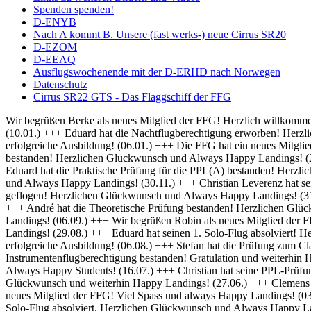
Spenden spenden!
D-ENYB
Nach A kommt B. Unsere (fast werks-) neue Cirrus SR20
D-EZOM
D-EEAQ
Ausflugswochenende mit der D-ERHD nach Norwegen
Datenschutz
Cirrus SR22 GTS - Das Flaggschiff der FFG
Wir begrüßen Berke als neues Mitglied der FFG! Herzlich willkommen und always Happy Landings! (01.02.) +++ Herzlich Willkommen bei der FFG, Thomas! Viel Spaß und Erfolg bei deiner Ausbildung! (10.01.) +++ Eduard hat die Nachtflugberechtigung erworben! Herzlichen Glückwunsch und Always Bright Moonlight! (08.01.) +++ Wir heißen Martin als neuen Flugschüler willkommen und wünschen eine erfolgreiche Ausbildung! (06.01.) +++ Die FFG hat ein neues Mitglied und damit bald auch einen neuen Fluglehrer - Herzlich Willkommen bei uns Dominik! (04.01.) +++ Frederik hat seine IFR Prüfung bestanden! Herzlichen Glückwunsch und Always Happy Landings! (20.12.) +++ Rico hat seine BZF 1 Prüfung bestanden. Herzlichen Glückwünsch und weiterhin viel Erfolg bei der Ausbildung (16.12.) +++ Eduard hat die Praktische Prüfung für die PPL(A) bestanden! Herzlichen Glückwunsch und Always Happy Landings! (05.12.) +++ Falk hat seine Nachtflugausbildung abgeschlossen! Herzlichen Glückwunsch und Always Happy Landings! (30.11.) +++ Christian Leverenz hat sein Night Rating abgeschlossen! Herzlichen Glückwunsch und Always Happy Landings! (03.11.) +++ Rico ist seine ersten Soloplatzrunden geflogen! Herzlichen Glückwunsch und Always Happy Landings! (31.10.) +++ Richard und Eduard hat die Theoretische Prüfung bestanden! Herzlichen Glückwunsch und Always Happy Landings! (18.10.) +++ André hat die Theoretische Prüfung bestanden! Herzlichen Glückwunsch und Always Happy Landings! (20.09.) +++ Michel hat die PPL-Prüfung bestanden! Herzlichen Glückwunsch und Always Happy Landings! (06.09.) +++ Wir begrüßen Robin als neues Mitglied der FFG! Viel Erfolg bei der Ausbildung! (02.09.) +++ Eduard und Viveik haben das BZF I bestanden! Gratulation und weiterhin Happy Landings! (29.08.) +++ Eduard hat seinen 1. Solo-Flug absolviert! Herzlichen Glückwunsch und Always Happy Landings! (28.08.) +++ Wir heißen Rico als neuen Flugschüler willkommen und wünschen eine erfolgreiche Ausbildung! (06.08.) +++ Stefan hat die Prüfung zum Class Rating Instructor bestanden! Herzlichen Glückwunsch und Always Happy Students! (29.07.) +++ Marek hat seine Prüfung für die Instrumentenflugberechtigung bestanden! Gratulation und weiterhin Happy Landings! (17.07.) +++ Sebastian und Julian haben die Prüfung zum Class Rating Instructor bestanden! Herzlichen Glückwunsch und Always Happy Students! (16.07.) +++ Christian hat seine PPL-Prüfung bestanden! Herzlichen Glückwunsch und always Happy Landings! (04.07.) +++ Marc hat die theoretische Prüfung bestanden! Herzlichen Glückwunsch und weiterhin Happy Landings! (27.06.) +++ Clemens hat seine praktische PPL-Prüfung bestanden! Herzlichen Glückwunsch und always Happy Landings! (12.06.) +++ Wir begrüßen Hanna als neues Mitglied der FFG! Viel Spass und always Happy Landings! (03.06.) +++ Herzlich Willkommen bei der FFG, Christian! Viel Spaß und Erfolg bei deiner Ausbildung (26.05.) +++ Richard hat seinen 1. Solo-Flug absolviert. Herzlichen Glückwunsch und Always Happy Landings! (21.05.) +++ Die FFG hat ein neues Vereinsmitglied. Herzlich Willkommen, Christian, und viele schöne Flüge. (14.05.) +++ Hendrik hat die LAPL-Prüfung bestanden! Herzlichen Glückwunsch und Always Happy Landings! (12.04.) +++ Wir begrüßen Malte als neues Mitglied der FFG! Viel Spass und always Happy Landings! (01.04.) +++ Herzlich Willkommen bei der FFG, Tim-Oliver! Viel Spaß und