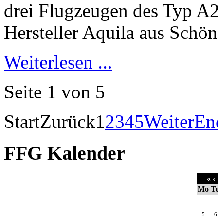
Weiterlesen ...
Seite 1 von 5
Start
Zurück
1
2
3
4
5
Weiter
En
FFG Kalender
«
‹
Mo
T
5
6