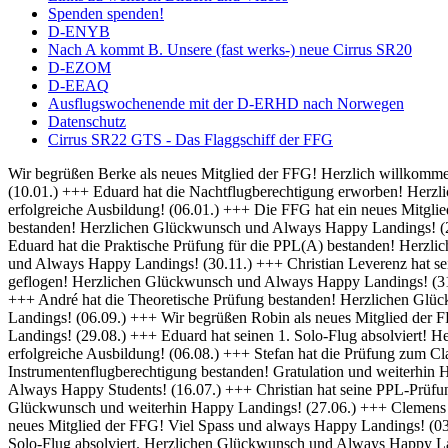
Spenden spenden!
D-ENYB
Nach A kommt B. Unsere (fast werks-) neue Cirrus SR20
D-EZOM
D-EEAQ
Ausflugswochenende mit der D-ERHD nach Norwegen
Datenschutz
Cirrus SR22 GTS - Das Flaggschiff der FFG
Wir begrüßen Berke als neues Mitglied der FFG! Herzlich willkommen und always Happy Landings! (01.02.) +++ Herzlich Willkommen bei der FFG, Thomas! Viel Spaß und Erfolg bei deiner Ausbildung! (10.01.) +++ Eduard hat die Nachtflugberechtigung erworben! Herzlichen Glückwunsch und Always Bright Moonlight! (08.01.) +++ Wir heißen Martin als neuen Flugschüler willkommen und wünschen eine erfolgreiche Ausbildung! (06.01.) +++ Die FFG hat ein neues Mitglied und damit bald auch einen neuen Fluglehrer - Herzlich Willkommen bei uns Dominik! (04.01.) +++ Frederik hat seine IFR Prüfung bestanden! Herzlichen Glückwunsch und Always Happy Landings! (20.12.) +++ Rico hat seine BZF 1 Prüfung bestanden. Herzlichen Glückwünsch und weiterhin viel Erfolg bei der Ausbildung (16.12.) +++ Eduard hat die Praktische Prüfung für die PPL(A) bestanden! Herzlichen Glückwunsch und Always Happy Landings! (05.12.) +++ Falk hat seine Nachtflugausbildung abgeschlossen! Herzlichen Glückwunsch und Always Happy Landings! (30.11.) +++ Christian Leverenz hat sein Night Rating abgeschlossen! Herzlichen Glückwunsch und Always Happy Landings! (03.11.) +++ Rico ist seine ersten Soloplatzrunden geflogen! Herzlichen Glückwunsch und Always Happy Landings! (31.10.) +++ Richard und Eduard hat die Theoretische Prüfung bestanden! Herzlichen Glückwunsch und Always Happy Landings! (18.10.) +++ André hat die Theoretische Prüfung bestanden! Herzlichen Glückwunsch und Always Happy Landings! (20.09.) +++ Michel hat die PPL-Prüfung bestanden! Herzlichen Glückwunsch und Always Happy Landings! (06.09.) +++ Wir begrüßen Robin als neues Mitglied der FFG! Viel Erfolg bei der Ausbildung! (02.09.) +++ Eduard und Viveik haben das BZF I bestanden! Gratulation und weiterhin Happy Landings! (29.08.) +++ Eduard hat seinen 1. Solo-Flug absolviert! Herzlichen Glückwunsch und Always Happy Landings! (28.08.) +++ Wir heißen Rico als neuen Flugschüler willkommen und wünschen eine erfolgreiche Ausbildung! (06.08.) +++ Stefan hat die Prüfung zum Class Rating Instructor bestanden! Herzlichen Glückwunsch und Always Happy Students! (29.07.) +++ Marek hat seine Prüfung für die Instrumentenflugberechtigung bestanden! Gratulation und weiterhin Happy Landings! (17.07.) +++ Sebastian und Julian haben die Prüfung zum Class Rating Instructor bestanden! Herzlichen Glückwunsch und Always Happy Students! (16.07.) +++ Christian hat seine PPL-Prüfung bestanden! Herzlichen Glückwunsch und always Happy Landings! (04.07.) +++ Marc hat die theoretische Prüfung bestanden! Herzlichen Glückwunsch und weiterhin Happy Landings! (27.06.) +++ Clemens hat seine praktische PPL-Prüfung bestanden! Herzlichen Glückwunsch und always Happy Landings! (12.06.) +++ Wir begrüßen Hanna als neues Mitglied der FFG! Viel Spass und always Happy Landings! (03.06.) +++ Herzlich Willkommen bei der FFG, Christian! Viel Spaß und Erfolg bei deiner Ausbildung (26.05.) +++ Richard hat seinen 1. Solo-Flug absolviert. Herzlichen Glückwunsch und Always Happy Landings! (21.05.) +++ Die FFG hat ein neues Vereinsmitglied. Herzlich Willkommen, Christian, und viele schöne Flüge. (14.05.) +++ Hendrik hat die LAPL-Prüfung bestanden! Herzlichen Glückwunsch und Always Happy Landings! (12.04.) +++ Wir begrüßen Malte als neues Mitglied der FFG! Viel Spass und always Happy Landings! (01.04.) +++ Herzlich Willkommen bei der FFG, Tim-Oliver! Viel Spaß und