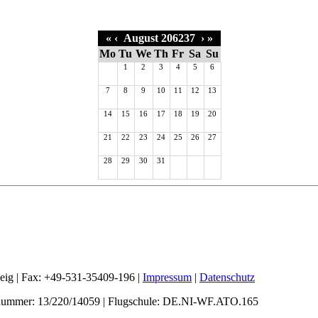
«
‹
August 206237
›
»
Mo
Tu
We
Th
Fr
Sa
Su
1
2
3
4
5
6
7
8
9
10
11
12
13
14
15
16
17
18
19
20
21
22
23
24
25
26
27
28
29
30
31
weig | Fax: +49-531-35409-196 |
Impressum
|
Datenschutz
nummer: 13/220/14059 | Flugschule: DE.NI-WF.ATO.165