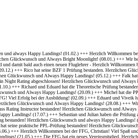
 Erfolg bei deiner Ausbildung! (01.04.) +++ Felix und Norman haben die Nachtflugberechtigung erworben! Herzlichen Glückwunsch und Always Bright Moonlight! (18.03.) +++ Daniel hat die Nachtflugberechtigung erworben! Herzlichen Glückwunsch und Always Bright Moonlight! (29.02.) +++ Stefan hat seine praktische PPL-Prüfung bestanden! Gratulation und weiterhin Happy Landings! (16.02.) +++ Max hat seine Nachtflugqualifikation erhalten. Herzlichen Glückwünsch und Always happy landings! (28.01.) +++ >>> Bristell D-ENYY eingetroffen <<< Herzlich Willkommen bei der FFG, Eduard! Viel Spaß und Erfolg bei deiner Ausbildung! (15.01.) +++ Die FFG hat zwei neue Mitglieder und Flugschüler. Herzlich willkommen an Viveik und Tim und viel Spaß bei der Ausbildung (01.12.) +++ Clemens hat die Theoretische Prüfung bestanden! Herzlichen Glückwunsch und weiterhin viel Erfolg bei Deiner Ausbildung (16.11.) +++ André hat seinen ersten Alleinflug absolviert! Herzlichen Glückwunsch und weiterhin viel Erfolg bei Deiner Ausbildung (15.09.) +++ Daniel hat seine PPL-Prüfung bestanden! Herzlichen Glückwunsch und weiterhin Happy Landings! (11.09.) +++ Clemens ist seine ersten Solo Platzrunden geflogen. Herzlichen Glückwunsch und weiterhin viel Erfolg bei Deiner Ausbildung (09.09.) +++ Stefan hat seine Instrumentenflugberechtigung erworben! Herzlichen Glückwunsch und Always Happy Landings! (06.09.) +++ Wir gratulieren Marc zum ersten Soloflug! Herzlichen Glückwunsch und weiterhin viel Erfolg bei Deiner Ausbildung (24.08.) +++ Vincent hat seine theoretische Prüfung bestanden! Herzlichen Glückwunsch und weiterhin viel Erfolg bei Deiner Ausbildung (10.08.) +++ Stefan hat seine Theorieprüfung bestanden! Herzlichen Glückwunsch und weiterhin viel Erfolg bei Deiner Ausbildung (27.07.) +++ Julian hat die IR-Prüfung bestanden! Herzlichen Glückwunsch und Always Happy Landings. (25.07.) +++ Oliver hat die Praktische Prüfung bestanden! Herzlichen Glückwunsch und Always Happy Landings. (12.06.) +++ Und eine PPL mehr.... Glückwunsch Luis zur Lizenz. (27.04.) +++ Michel und Clemens haben heute die Theoretische Prüfung bestanden! Glückwunsch euch beiden und viel Erfolg bei der Praxis. (06.04.) +++ Daniel hat seine LAPL-Prüfung bestanden! Herzlichen Glückwunsch und Always Happy Landings. (29.03.) +++ Glückwunsch zum ersten Solo, Stefan! Ein denkwürdiger Tag im Leben eines jeden Piloten. (17.03.) +++ Die FFG hat ein neues Mitglied und erfahrenen Piloten bekommen! Willkommen Hermann und viel Spaß in der FFG. (01.03.) +++ Daniel hat heute die Theoretische Prüfung bestanden! Gratulation und weiterhin viel Erfolg bei der Praxis. (22.02.) +++ Luis hat die Theoretische Prüfung bestanden! Herzlichen Glückwunsch und viel Erfolg bei der Praxis. (09.02.) +++ Tibor hat seine Instrumentenflugberechtigung erhalten! Herzlichen Glückwunsch und Always Happy Landings. (06.02.) +++ Alexander hat die Theoretische Prüfung bestanden! Herzlichen Glückwunsch und viel Erfolg bei der Praxis. (21.01.) +++ Seit heute haben wir 5 neue BZF Besitzer. Glückwunsch Clemens E, Clemens H, Richard, Robert und Stefan. Super gemacht, weiter so. (19.01.) +++ André startet seine PPL(a) Ausbildung zum 1.1. - viel Erfolg dabei. (17.12.) +++ Die FFG begrüßt herzlich Axel als neues Vollmitglied. (16.12. ) +++ Und wieder einer ohne Lehrer unterwegs- Gratulation Daniel ! (26.10.) +++ Norman hat heute seine Praktische Prüfung bestanden. Herzlichen Glückwunsch und Always Hap