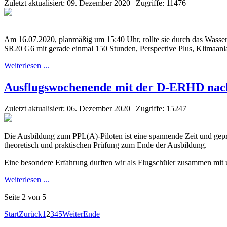
Zuletzt aktualisiert: 09. Dezember 2020
|
Zugriffe: 11476
Am 16.07.2020, planmäßig um 15:40 Uhr, rollte sie durch das Wasse
SR20 G6 mit gerade einmal 150 Stunden, Perspective Plus, Klimaan
Weiterlesen ...
Ausflugswochenende mit der D-ERHD na
Zuletzt aktualisiert: 06. Dezember 2020
|
Zugriffe: 15247
Die Ausbildung zum PPL(A)-Piloten ist eine spannende Zeit und geprä
theoretisch und praktischen Prüfung zum Ende der Ausbildung.
Eine besondere Erfahrung durften wir als Flugschüler zusammen mit un
Weiterlesen ...
Seite 2 von 5
Start
Zurück
1
2
3
4
5
Weiter
Ende