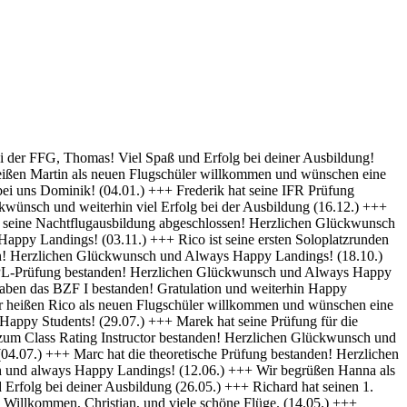
py Landings (28.10) +++ Glückwunsch Karsten! Die Schülerakte wurde soeben geschlossen :-) Always happy Landings (12.9.) +++ Hendrik ist heute seine ersten Solo-Platzrunden geflogen. Herzlichen Glückwünsch und always happy landings (3.9.) +++ Wir begrüßen Richard als neues Mitglied der FFG und wünschen eine erfolgreiche Ausbildung! (1.9.) +++ Norman hat die Theoretische Prüfung bestanden. Herzlichen Glückwunsch (31.8.) +++ Vincent hat seinen ersten Alleinflug absolviert! Herzlichen Glückwunsch und weiterhin Happy Landings! (26.08.) +++ Wir heißen Clemens E. und Clemens H. als neue Flugschüler willkommen und wünschen eine erfolgreiche Ausbildung! (26.08.) +++ Herzlichen Glückwünsch zum ersten Solo, Luis und always happy landings! (22.08.) +++ Die FFG hat ein neues Vereinsmitglied und einen weiteren Flugschüler. Herzlich Willkommen, Stefan ! (7.8.) +++ Vom „Fußgänger“ zum Luftfahrzeugführer! Lieber Carsten, herzlichen Glückwunsch zur bestandenen PPL-Prüfung! (19.7.) +++ Simon hat seine Praktische Prüfung bestanden! (12.07.) Herzlichen Glückwunsch und Always Happy Landings +++ Wir begrüßen Stefan S. als neues Mitglied der FFG! - Herzlichen Glückwunsch & Always Happy Landings! (06.07.) +++ (Falscheintrag ?? hr) Die FFG hat ein neues Vereinsmitglied und die Flugschule einen neuen Schüler: Herzlich Willkommen, Robert, und viel Spaß und Erfolg bei deiner Ausbildung. (2.7.) +++ Patrik hat heute sein erstes Solo geflogen - Herzlichen Glückwunsch & Always Happy Landings! (30.6.) +++ Herzlichen Glückwunsch Thiago zur erfolgreichen Prüfung (15.06.) & Always Happy Landings +++ Herzlichen Glückwunsch zu bestandenen PPL(A) Prüfung, Fabian - always happy landings ! (19.5.) +++ Stefan hat die Prüfung für die Instrumentenflugberechtigung bestanden! Gratulation und weiterhin Happy Landings! . (04.05.) +++ Herzlich Willkommen bei der FFG, Eike, und viel Spaß und Erfolg bei deiner Ausbildung. (22.04.) +++ Wir heißen Daniel H. als neuen Flugschüler willkommen und wünschen eine erfolgreiche Ausbildung! (01.04.) +++ Gratulation auch an Daniel P., der heute (31.03.) seinen ersten Alleinflug absolviert hat! Herzlichen Glückwunsch und weiterhin Happy Landings! +++ Norman hat am 15.03. seinen ersten Alleinflug absolviert! Herzlichen Glückwunsch und weiterhin Happy Landings! +++ Daniel hat heute (9.3.) seine Theoretische Prüfung bestanden! Herzlichen Glückwunsch und viel Spaß bei den nächsten Ausbildungsschritten +++ Marek hat heute (1.3.) seine Praktische Prüfung bestanden -Herzlichen Glückwunsch und Always Happy Landings +++ Herzlich Willkommen, Luis. Viel Spaß und Erfolg bei deiner Ausbildung. +++ Herzlich Willkommen, Maximilian. Viel Spaß und Erfolg bei deiner Ausbildung. +++ Simon hat heute (9.2.) seine Theoretische Prüfung bestanden - Herzlichen Glückwunsch +++ Paul hat heute (22. Nov) seine PPL-Prüfung bestanden! Herzlichen Glückwunsch und Always Happy Landings! +++ Willkommen bei der FFG, Vincent. Viel Spaß und Erfolg bei deiner Ausbildung! +++ Willkommen bei der FFG, Doris. Viel Spaß und Erfolg bei deiner Ausbildung! +++ Holger hat seine PPL-Prüfung bestanden! Gratulation und weiterhin Happy Landings! +++ Micha hat seine PPL