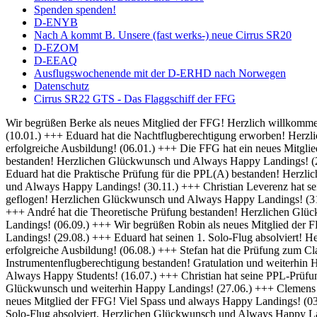
Spenden spenden!
D-ENYB
Nach A kommt B. Unsere (fast werks-) neue Cirrus SR20
D-EZOM
D-EEAQ
Ausflugswochenende mit der D-ERHD nach Norwegen
Datenschutz
Cirrus SR22 GTS - Das Flaggschiff der FFG
Wir begrüßen Berke als neues Mitglied der FFG! Herzlich willkommen und always Happy Landings! (01.02.) +++ Herzlich Willkommen bei der FFG, Thomas! Viel Spaß und Erfolg bei deiner Ausbildung! (10.01.) +++ Eduard hat die Nachtflugberechtigung erworben! Herzlichen Glückwunsch und Always Bright Moonlight! (08.01.) +++ Wir heißen Martin als neuen Flugschüler willkommen und wünschen eine erfolgreiche Ausbildung! (06.01.) +++ Die FFG hat ein neues Mitglied und damit bald auch einen neuen Fluglehrer - Herzlich Willkommen bei uns Dominik! (04.01.) +++ Frederik hat seine IFR Prüfung bestanden! Herzlichen Glückwunsch und Always Happy Landings! (20.12.) +++ Rico hat seine BZF 1 Prüfung bestanden. Herzlichen Glückwünsch und weiterhin viel Erfolg bei der Ausbildung (16.12.) +++ Eduard hat die Praktische Prüfung für die PPL(A) bestanden! Herzlichen Glückwunsch und Always Happy Landings! (05.12.) +++ Falk hat seine Nachtflugausbildung abgeschlossen! Herzlichen Glückwunsch und Always Happy Landings! (30.11.) +++ Christian Leverenz hat sein Night Rating abgeschlossen! Herzlichen Glückwunsch und Always Happy Landings! (03.11.) +++ Rico ist seine ersten Soloplatzrunden geflogen! Herzlichen Glückwunsch und Always Happy Landings! (31.10.) +++ Richard und Eduard hat die Theoretische Prüfung bestanden! Herzlichen Glückwunsch und Always Happy Landings! (18.10.) +++ André hat die Theoretische Prüfung bestanden! Herzlichen Glückwunsch und Always Happy Landings! (20.09.) +++ Michel hat die PPL-Prüfung bestanden! Herzlichen Glückwunsch und Always Happy Landings! (06.09.) +++ Wir begrüßen Robin als neues Mitglied der FFG! Viel Erfolg bei der Ausbildung! (02.09.) +++ Eduard und Viveik haben das BZF I bestanden! Gratulation und weiterhin Happy Landings! (29.08.) +++ Eduard hat seinen 1. Solo-Flug absolviert! Herzlichen Glückwunsch und Always Happy Landings! (28.08.) +++ Wir heißen Rico als neuen Flugschüler willkommen und wünschen eine erfolgreiche Ausbildung! (06.08.) +++ Stefan hat die Prüfung zum Class Rating Instructor bestanden! Herzlichen Glückwunsch und Always Happy Students! (29.07.) +++ Marek hat seine Prüfung für die Instrumentenflugberechtigung bestanden! Gratulation und weiterhin Happy Landings! (17.07.) +++ Sebastian und Julian haben die Prüfung zum Class Rating Instructor bestanden! Herzlichen Glückwunsch und Always Happy Students! (16.07.) +++ Christian hat seine PPL-Prüfung bestanden! Herzlichen Glückwunsch und always Happy Landings! (04.07.) +++ Marc hat die theoretische Prüfung bestanden! Herzlichen Glückwunsch und weiterhin Happy Landings! (27.06.) +++ Clemens hat seine praktische PPL-Prüfung bestanden! Herzlichen Glückwunsch und always Happy Landings! (12.06.) +++ Wir begrüßen Hanna als neues Mitglied der FFG! Viel Spass und always Happy Landings! (03.06.) +++ Herzlich Willkommen bei der FFG, Christian! Viel Spaß und Erfolg bei deiner Ausbildung (26.05.) +++ Richard hat seinen 1. Solo-Flug absolviert. Herzlichen Glückwunsch und Always Happy Landings! (21.05.) +++ Die FFG hat ein neues Vereinsmitglied. Herzlich Willkommen, Christian, und viele schöne Flüge. (14.05.) +++ Hendrik hat die LAPL-Prüfung bestanden! Herzlichen Glückwunsch und Always Happy Landings! (12.04.) +++ Wir begrüßen Malte als neues Mitglied der FFG! Viel Spass und always Happy Landings! (01.04.) +++ Herzlich Willkommen bei der FFG, Tim-Oliver! Viel Spaß und