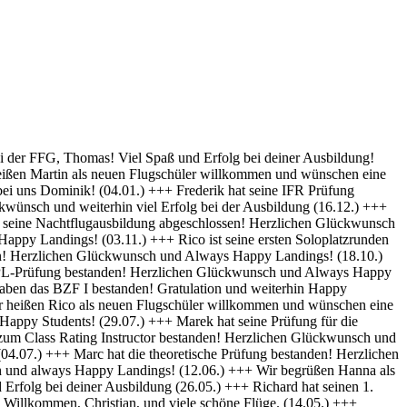
py Landings (28.10) +++ Glückwunsch Karsten! Die Schülerakte wurde soeben geschlossen :-) Always happy Landings (12.9.) +++ Hendrik ist heute seine ersten Solo-Platzrunden geflogen. Herzlichen Glückwünsch und always happy landings (3.9.) +++ Wir begrüßen Richard als neues Mitglied der FFG und wünschen eine erfolgreiche Ausbildung! (1.9.) +++ Norman hat die Theoretische Prüfung bestanden. Herzlichen Glückwunsch (31.8.) +++ Vincent hat seinen ersten Alleinflug absolviert! Herzlichen Glückwunsch und weiterhin Happy Landings! (26.08.) +++ Wir heißen Clemens E. und Clemens H. als neue Flugschüler willkommen und wünschen eine erfolgreiche Ausbildung! (26.08.) +++ Herzlichen Glückwünsch zum ersten Solo, Luis und always happy landings! (22.08.) +++ Die FFG hat ein neues Vereinsmitglied und einen weiteren Flugschüler. Herzlich Willkommen, Stefan ! (7.8.) +++ Vom „Fußgänger“ zum Luftfahrzeugführer! Lieber Carsten, herzlichen Glückwunsch zur bestandenen PPL-Prüfung! (19.7.) +++ Simon hat seine Praktische Prüfung bestanden! (12.07.) Herzlichen Glückwunsch und Always Happy Landings +++ Wir begrüßen Stefan S. als neues Mitglied der FFG! - Herzlichen Glückwunsch & Always Happy Landings! (06.07.) +++ (Falscheintrag ?? hr) Die FFG hat ein neues Vereinsmitglied und die Flugschule einen neuen Schüler: Herzlich Willkommen, Robert, und viel Spaß und Erfolg bei deiner Ausbildung. (2.7.) +++ Patrik hat heute sein erstes Solo geflogen - Herzlichen Glückwunsch & Always Happy Landings! (30.6.) +++ Herzlichen Glückwunsch Thiago zur erfolgreichen Prüfung (15.06.) & Always Happy Landings +++ Herzlichen Glückwunsch zu bestandenen PPL(A) Prüfung, Fabian - always happy landings ! (19.5.) +++ Stefan hat die Prüfung für die Instrumentenflugberechtigung bestanden! Gratulation und weiterhin Happy Landings! . (04.05.) +++ Herzlich Willkommen bei der FFG, Eike, und viel Spaß und Erfolg bei deiner Ausbildung. (22.04.) +++ Wir heißen Daniel H. als neuen Flugschüler willkommen und wünschen eine erfolgreiche Ausbildung! (01.04.) +++ Gratulation auch an Daniel P., der heute (31.03.) seinen ersten Alleinflug absolviert hat! Herzlichen Glückwunsch und weiterhin Happy Landings! +++ Norman hat am 15.03. seinen ersten Alleinflug absolviert! Herzlichen Glückwunsch und weiterhin Happy Landings! +++ Daniel hat heute (9.3.) seine Theoretische Prüfung bestanden! Herzlichen Glückwunsch und viel Spaß bei den nächsten Ausbildungsschritten +++ Marek hat heute (1.3.) seine Praktische Prüfung bestanden -Herzlichen Glückwunsch und Always Happy Landings +++ Herzlich Willkommen, Luis. Viel Spaß und Erfolg bei deiner Ausbildung. +++ Herzlich Willkommen, Maximilian. Viel Spaß und Erfolg bei deiner Ausbildung. +++ Simon hat heute (9.2.) seine Theoretische Prüfung bestanden - Herzlichen Glückwunsch +++ Paul hat heute (22. Nov) seine PPL-Prüfung bestanden! Herzlichen Glückwunsch und Always Happy Landings! +++ Willkommen bei der FFG, Vincent. Viel Spaß und Erfolg bei deiner Ausbildung! +++ Willkommen bei der FFG, Doris. Viel Spaß und Erfolg bei deiner Ausbildung! +++ Holger hat seine PPL-Prüfung bestanden! Gratulation und weiterhin Happy Landings! +++ Micha hat seine PPL