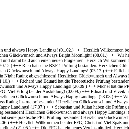
 Erfolg bei deiner Ausbildung! (01.04.) +++ Felix und Norman haben die Nachtflugberechtigung erworben! Herzlichen Glückwunsch und Always Bright Moonlight! (18.03.) +++ Daniel hat die Nachtflugberechtigung erworben! Herzlichen Glückwunsch und Always Bright Moonlight! (29.02.) +++ Stefan hat seine praktische PPL-Prüfung bestanden! Gratulation und weiterhin Happy Landings! (16.02.) +++ Max hat seine Nachtflugqualifikation erhalten. Herzlichen Glückwünsch und Always happy landings! (28.01.) +++ >>> Bristell D-ENYY eingetroffen <<< Herzlich Willkommen bei der FFG, Eduard! Viel Spaß und Erfolg bei deiner Ausbildung! (15.01.) +++ Die FFG hat zwei neue Mitglieder und Flugschüler. Herzlich willkommen an Viveik und Tim und viel Spaß bei der Ausbildung (01.12.) +++ Clemens hat die Theoretische Prüfung bestanden! Herzlichen Glückwunsch und weiterhin viel Erfolg bei Deiner Ausbildung (16.11.) +++ André hat seinen ersten Alleinflug absolviert! Herzlichen Glückwunsch und weiterhin viel Erfolg bei Deiner Ausbildung (15.09.) +++ Daniel hat seine PPL-Prüfung bestanden! Herzlichen Glückwunsch und weiterhin Happy Landings! (11.09.) +++ Clemens ist seine ersten Solo Platzrunden geflogen. Herzlichen Glückwunsch und weiterhin viel Erfolg bei Deiner Ausbildung (09.09.) +++ Stefan hat seine Instrumentenflugberechtigung erworben! Herzlichen Glückwunsch und Always Happy Landings! (06.09.) +++ Wir gratulieren Marc zum ersten Soloflug! Herzlichen Glückwunsch und weiterhin viel Erfolg bei Deiner Ausbildung (24.08.) +++ Vincent hat seine theoretische Prüfung bestanden! Herzlichen Glückwunsch und weiterhin viel Erfolg bei Deiner Ausbildung (10.08.) +++ Stefan hat seine Theorieprüfung bestanden! Herzlichen Glückwunsch und weiterhin viel Erfolg bei Deiner Ausbildung (27.07.) +++ Julian hat die IR-Prüfung bestanden! Herzlichen Glückwunsch und Always Happy Landings. (25.07.) +++ Oliver hat die Praktische Prüfung bestanden! Herzlichen Glückwunsch und Always Happy Landings. (12.06.) +++ Und eine PPL mehr.... Glückwunsch Luis zur Lizenz. (27.04.) +++ Michel und Clemens haben heute die Theoretische Prüfung bestanden! Glückwunsch euch beiden und viel Erfolg bei der Praxis. (06.04.) +++ Daniel hat seine LAPL-Prüfung bestanden! Herzlichen Glückwunsch und Always Happy Landings. (29.03.) +++ Glückwunsch zum ersten Solo, Stefan! Ein denkwürdiger Tag im Leben eines jeden Piloten. (17.03.) +++ Die FFG hat ein neues Mitglied und erfahrenen Piloten bekommen! Willkommen Hermann und viel Spaß in der FFG. (01.03.) +++ Daniel hat heute die Theoretische Prüfung bestanden! Gratulation und weiterhin viel Erfolg bei der Praxis. (22.02.) +++ Luis hat die Theoretische Prüfung bestanden! Herzlichen Glückwunsch und viel Erfolg bei der Praxis. (09.02.) +++ Tibor hat seine Instrumentenflugberechtigung erhalten! Herzlichen Glückwunsch und Always Happy Landings. (06.02.) +++ Alexander hat die Theoretische Prüfung bestanden! Herzlichen Glückwunsch und viel Erfolg bei der Praxis. (21.01.) +++ Seit heute haben wir 5 neue BZF Besitzer. Glückwunsch Clemens E, Clemens H, Richard, Robert und Stefan. Super gemacht, weiter so. (19.01.) +++ André startet seine PPL(a) Ausbildung zum 1.1. - viel Erfolg dabei. (17.12.) +++ Die FFG begrüßt herzlich Axel als neues Vollmitglied. (16.12. ) +++ Und wieder einer ohne Lehrer unterwegs- Gratulation Daniel ! (26.10.) +++ Norman hat heute seine Praktische Prüfung bestanden. Herzlichen Glückwunsch und Always Hap