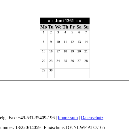
«
‹
Juni 1361
›
»
Mo
Tu
We
Th
Fr
Sa
Su
1
2
3
4
5
6
7
8
9
10
11
12
13
14
15
16
17
18
19
20
21
22
23
24
25
26
27
28
29
30
weig | Fax: +49-531-35409-196 |
Impressum
|
Datenschutz
nummer: 13/220/14059 | Flugschule: DE.NI-WF.ATO.165