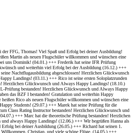
py Landings (28.10) +++ Glückwunsch Karsten! Die Schülerakte wurde soeben geschlossen :-) Always happy Landings (12.9.) +++ Hendrik ist heute seine ersten Solo-Platzrunden geflogen. Herzlichen Glückwünsch und always happy landings (3.9.) +++ Wir begrüßen Richard als neues Mitglied der FFG und wünschen eine erfolgreiche Ausbildung! (1.9.) +++ Norman hat die Theoretische Prüfung bestanden. Herzlichen Glückwunsch (31.8.) +++ Vincent hat seinen ersten Alleinflug absolviert! Herzlichen Glückwunsch und weiterhin Happy Landings! (26.08.) +++ Wir heißen Clemens E. und Clemens H. als neue Flugschüler willkommen und wünschen eine erfolgreiche Ausbildung! (26.08.) +++ Herzlichen Glückwünsch zum ersten Solo, Luis und always happy landings! (22.08.) +++ Die FFG hat ein neues Vereinsmitglied und einen weiteren Flugschüler. Herzlich Willkommen, Stefan ! (7.8.) +++ Vom „Fußgänger“ zum Luftfahrzeugführer! Lieber Carsten, herzlichen Glückwunsch zur bestandenen PPL-Prüfung! (19.7.) +++ Simon hat seine Praktische Prüfung bestanden! (12.07.) Herzlichen Glückwunsch und Always Happy Landings +++ Wir begrüßen Stefan S. als neues Mitglied der FFG! - Herzlichen Glückwunsch & Always Happy Landings! (06.07.) +++ (Falscheintrag ?? hr) Die FFG hat ein neues Vereinsmitglied und die Flugschule einen neuen Schüler: Herzlich Willkommen, Robert, und viel Spaß und Erfolg bei deiner Ausbildung. (2.7.) +++ Patrik hat heute sein erstes Solo geflogen - Herzlichen Glückwunsch & Always Happy Landings! (30.6.) +++ Herzlichen Glückwunsch Thiago zur erfolgreichen Prüfung (15.06.) & Always Happy Landings +++ Herzlichen Glückwunsch zu bestandenen PPL(A) Prüfung, Fabian - always happy landings ! (19.5.) +++ Stefan hat die Prüfung für die Instrumentenflugberechtigung bestanden! Gratulation und weiterhin Happy Landings! . (04.05.) +++ Herzlich Willkommen bei der FFG, Eike, und viel Spaß und Erfolg bei deiner Ausbildung. (22.04.) +++ Wir heißen Daniel H. als neuen Flugschüler willkommen und wünschen eine erfolgreiche Ausbildung! (01.04.) +++ Gratulation auch an Daniel P., der heute (31.03.) seinen ersten Alleinflug absolviert hat! Herzlichen Glückwunsch und weiterhin Happy Landings! +++ Norman hat am 15.03. seinen ersten Alleinflug absolviert! Herzlichen Glückwunsch und weiterhin Happy Landings! +++ Daniel hat heute (9.3.) seine Theoretische Prüfung bestanden! Herzlichen Glückwunsch und viel Spaß bei den nächsten Ausbildungsschritten +++ Marek hat heute (1.3.) seine Praktische Prüfung bestanden -Herzlichen Glückwunsch und Always Happy Landings +++ Herzlich Willkommen, Luis. Viel Spaß und Erfolg bei deiner Ausbildung. +++ Herzlich Willkommen, Maximilian. Viel Spaß und Erfolg bei deiner Ausbildung. +++ Simon hat heute (9.2.) seine Theoretische Prüfung bestanden - Herzlichen Glückwunsch +++ Paul hat heute (22. Nov) seine PPL-Prüfung bestanden! Herzlichen Glückwunsch und Always Happy Landings! +++ Willkommen bei der FFG, Vincent. Viel Spaß und Erfolg bei deiner Ausbildung! +++ Willkommen bei der FFG, Doris. Viel Spaß und Erfolg bei deiner Ausbildung! +++ Holger hat seine PPL-Prüfung bestanden! Gratulation und weiterhin Happy Landings! +++ Micha hat seine PPL