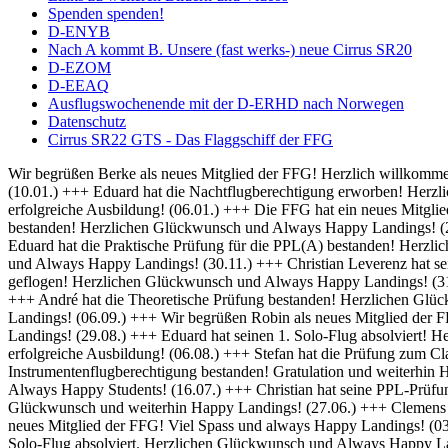
Spenden spenden!
D-ENYB
Nach A kommt B. Unsere (fast werks-) neue Cirrus SR20
D-EZOM
D-EEAQ
Ausflugswochenende mit der D-ERHD nach Norwegen
Datenschutz
Cirrus SR22 GTS - Das Flaggschiff der FFG
Wir begrüßen Berke als neues Mitglied der FFG! Herzlich willkommen und always Happy Landings! (01.02.) +++ Herzlich Willkommen bei der FFG, Thomas! Viel Spaß und Erfolg bei deiner Ausbildung! (10.01.) +++ Eduard hat die Nachtflugberechtigung erworben! Herzlichen Glückwunsch und Always Bright Moonlight! (08.01.) +++ Wir heißen Martin als neuen Flugschüler willkommen und wünschen eine erfolgreiche Ausbildung! (06.01.) +++ Die FFG hat ein neues Mitglied und damit bald auch einen neuen Fluglehrer - Herzlich Willkommen bei uns Dominik! (04.01.) +++ Frederik hat seine IFR Prüfung bestanden! Herzlichen Glückwunsch und Always Happy Landings! (20.12.) +++ Rico hat seine BZF 1 Prüfung bestanden. Herzlichen Glückwünsch und weiterhin viel Erfolg bei der Ausbildung (16.12.) +++ Eduard hat die Praktische Prüfung für die PPL(A) bestanden! Herzlichen Glückwunsch und Always Happy Landings! (05.12.) +++ Falk hat seine Nachtflugausbildung abgeschlossen! Herzlichen Glückwunsch und Always Happy Landings! (30.11.) +++ Christian Leverenz hat sein Night Rating abgeschlossen! Herzlichen Glückwunsch und Always Happy Landings! (03.11.) +++ Rico ist seine ersten Soloplatzrunden geflogen! Herzlichen Glückwunsch und Always Happy Landings! (31.10.) +++ Richard und Eduard hat die Theoretische Prüfung bestanden! Herzlichen Glückwunsch und Always Happy Landings! (18.10.) +++ André hat die Theoretische Prüfung bestanden! Herzlichen Glückwunsch und Always Happy Landings! (20.09.) +++ Michel hat die PPL-Prüfung bestanden! Herzlichen Glückwunsch und Always Happy Landings! (06.09.) +++ Wir begrüßen Robin als neues Mitglied der FFG! Viel Erfolg bei der Ausbildung! (02.09.) +++ Eduard und Viveik haben das BZF I bestanden! Gratulation und weiterhin Happy Landings! (29.08.) +++ Eduard hat seinen 1. Solo-Flug absolviert! Herzlichen Glückwunsch und Always Happy Landings! (28.08.) +++ Wir heißen Rico als neuen Flugschüler willkommen und wünschen eine erfolgreiche Ausbildung! (06.08.) +++ Stefan hat die Prüfung zum Class Rating Instructor bestanden! Herzlichen Glückwunsch und Always Happy Students! (29.07.) +++ Marek hat seine Prüfung für die Instrumentenflugberechtigung bestanden! Gratulation und weiterhin Happy Landings! (17.07.) +++ Sebastian und Julian haben die Prüfung zum Class Rating Instructor bestanden! Herzlichen Glückwunsch und Always Happy Students! (16.07.) +++ Christian hat seine PPL-Prüfung bestanden! Herzlichen Glückwunsch und always Happy Landings! (04.07.) +++ Marc hat die theoretische Prüfung bestanden! Herzlichen Glückwunsch und weiterhin Happy Landings! (27.06.) +++ Clemens hat seine praktische PPL-Prüfung bestanden! Herzlichen Glückwunsch und always Happy Landings! (12.06.) +++ Wir begrüßen Hanna als neues Mitglied der FFG! Viel Spass und always Happy Landings! (03.06.) +++ Herzlich Willkommen bei der FFG, Christian! Viel Spaß und Erfolg bei deiner Ausbildung (26.05.) +++ Richard hat seinen 1. Solo-Flug absolviert. Herzlichen Glückwunsch und Always Happy Landings! (21.05.) +++ Die FFG hat ein neues Vereinsmitglied. Herzlich Willkommen, Christian, und viele schöne Flüge. (14.05.) +++ Hendrik hat die LAPL-Prüfung bestanden! Herzlichen Glückwunsch und Always Happy Landings! (12.04.) +++ Wir begrüßen Malte als neues Mitglied der FFG! Viel Spass und always Happy Landings! (01.04.) +++ Herzlich Willkommen bei der FFG, Tim-Oliver! Viel Spaß und