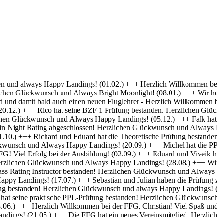
 Erfolg bei deiner Ausbildung! (01.04.) +++ Felix und Norman haben die Nachtflugberechtigung erworben! Herzlichen Glückwunsch und Always Bright Moonlight! (18.03.) +++ Daniel hat die Nachtflugberechtigung erworben! Herzlichen Glückwunsch und Always Bright Moonlight! (29.02.) +++ Stefan hat seine praktische PPL-Prüfung bestanden! Gratulation und weiterhin Happy Landings! (16.02.) +++ Max hat seine Nachtflugqualifikation erhalten. Herzlichen Glückwünsch und Always happy landings! (28.01.) +++ >>> Bristell D-ENYY eingetroffen <<< Herzlich Willkommen bei der FFG, Eduard! Viel Spaß und Erfolg bei deiner Ausbildung! (15.01.) +++ Die FFG hat zwei neue Mitglieder und Flugschüler. Herzlich willkommen an Viveik und Tim und viel Spaß bei der Ausbildung (01.12.) +++ Clemens hat die Theoretische Prüfung bestanden! Herzlichen Glückwunsch und weiterhin viel Erfolg bei Deiner Ausbildung (16.11.) +++ André hat seinen ersten Alleinflug absolviert! Herzlichen Glückwunsch und weiterhin viel Erfolg bei Deiner Ausbildung (15.09.) +++ Daniel hat seine PPL-Prüfung bestanden! Herzlichen Glückwunsch und weiterhin Happy Landings! (11.09.) +++ Clemens ist seine ersten Solo Platzrunden geflogen. Herzlichen Glückwunsch und weiterhin viel Erfolg bei Deiner Ausbildung (09.09.) +++ Stefan hat seine Instrumentenflugberechtigung erworben! Herzlichen Glückwunsch und Always Happy Landings! (06.09.) +++ Wir gratulieren Marc zum ersten Soloflug! Herzlichen Glückwunsch und weiterhin viel Erfolg bei Deiner Ausbildung (24.08.) +++ Vincent hat seine theoretische Prüfung bestanden! Herzlichen Glückwunsch und weiterhin viel Erfolg bei Deiner Ausbildung (10.08.) +++ Stefan hat seine Theorieprüfung bestanden! Herzlichen Glückwunsch und weiterhin viel Erfolg bei Deiner Ausbildung (27.07.) +++ Julian hat die IR-Prüfung bestanden! Herzlichen Glückwunsch und Always Happy Landings. (25.07.) +++ Oliver hat die Praktische Prüfung bestanden! Herzlichen Glückwunsch und Always Happy Landings. (12.06.) +++ Und eine PPL mehr.... Glückwunsch Luis zur Lizenz. (27.04.) +++ Michel und Clemens haben heute die Theoretische Prüfung bestanden! Glückwunsch euch beiden und viel Erfolg bei der Praxis. (06.04.) +++ Daniel hat seine LAPL-Prüfung bestanden! Herzlichen Glückwunsch und Always Happy Landings. (29.03.) +++ Glückwunsch zum ersten Solo, Stefan! Ein denkwürdiger Tag im Leben eines jeden Piloten. (17.03.) +++ Die FFG hat ein neues Mitglied und erfahrenen Piloten bekommen! Willkommen Hermann und viel Spaß in der FFG. (01.03.) +++ Daniel hat heute die Theoretische Prüfung bestanden! Gratulation und weiterhin viel Erfolg bei der Praxis. (22.02.) +++ Luis hat die Theoretische Prüfung bestanden! Herzlichen Glückwunsch und viel Erfolg bei der Praxis. (09.02.) +++ Tibor hat seine Instrumentenflugberechtigung erhalten! Herzlichen Glückwunsch und Always Happy Landings. (06.02.) +++ Alexander hat die Theoretische Prüfung bestanden! Herzlichen Glückwunsch und viel Erfolg bei der Praxis. (21.01.) +++ Seit heute haben wir 5 neue BZF Besitzer. Glückwunsch Clemens E, Clemens H, Richard, Robert und Stefan. Super gemacht, weiter so. (19.01.) +++ André startet seine PPL(a) Ausbildung zum 1.1. - viel Erfolg dabei. (17.12.) +++ Die FFG begrüßt herzlich Axel als neues Vollmitglied. (16.12. ) +++ Und wieder einer ohne Lehrer unterwegs- Gratulation Daniel ! (26.10.) +++ Norman hat heute seine Praktische Prüfung bestanden. Herzlichen Glückwunsch und Always Hap