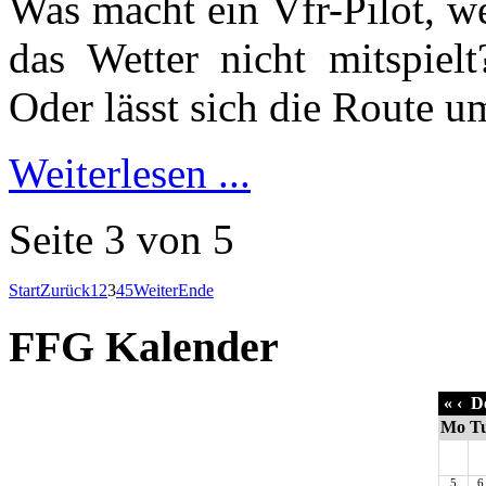
Was macht ein Vfr-Pilot, we
das Wetter nicht mitspiel
Oder lässt sich die Route 
Weiterlesen ...
Seite 3 von 5
Start
Zurück
1
2
3
4
5
Weiter
Ende
FFG Kalender
«
‹
De
Mo
T
5
6