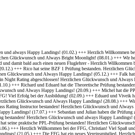
 Erfolg bei deiner Ausbildung! (01.04.) +++ Felix und Norman haben die Nachtflugberechtigung erworben! Herzlichen Glückwunsch und Always Bright Moonlight! (18.03.) +++ Daniel hat die Nachtflugberechtigung erworben! Herzlichen Glückwunsch und Always Bright Moonlight! (29.02.) +++ Stefan hat seine praktische PPL-Prüfung bestanden! Gratulation und weiterhin Happy Landings! (16.02.) +++ Max hat seine Nachtflugqualifikation erhalten. Herzlichen Glückwünsch und Always happy landings! (28.01.) +++ >>> Bristell D-ENYY eingetroffen <<< Herzlich Willkommen bei der FFG, Eduard! Viel Spaß und Erfolg bei deiner Ausbildung! (15.01.) +++ Die FFG hat zwei neue Mitglieder und Flugschüler. Herzlich willkommen an Viveik und Tim und viel Spaß bei der Ausbildung (01.12.) +++ Clemens hat die Theoretische Prüfung bestanden! Herzlichen Glückwunsch und weiterhin viel Erfolg bei Deiner Ausbildung (16.11.) +++ André hat seinen ersten Alleinflug absolviert! Herzlichen Glückwunsch und weiterhin viel Erfolg bei Deiner Ausbildung (15.09.) +++ Daniel hat seine PPL-Prüfung bestanden! Herzlichen Glückwunsch und weiterhin Happy Landings! (11.09.) +++ Clemens ist seine ersten Solo Platzrunden geflogen. Herzlichen Glückwunsch und weiterhin viel Erfolg bei Deiner Ausbildung (09.09.) +++ Stefan hat seine Instrumentenflugberechtigung erworben! Herzlichen Glückwunsch und Always Happy Landings! (06.09.) +++ Wir gratulieren Marc zum ersten Soloflug! Herzlichen Glückwunsch und weiterhin viel Erfolg bei Deiner Ausbildung (24.08.) +++ Vincent hat seine theoretische Prüfung bestanden! Herzlichen Glückwunsch und weiterhin viel Erfolg bei Deiner Ausbildung (10.08.) +++ Stefan hat seine Theorieprüfung bestanden! Herzlichen Glückwunsch und weiterhin viel Erfolg bei Deiner Ausbildung (27.07.) +++ Julian hat die IR-Prüfung bestanden! Herzlichen Glückwunsch und Always Happy Landings. (25.07.) +++ Oliver hat die Praktische Prüfung bestanden! Herzlichen Glückwunsch und Always Happy Landings. (12.06.) +++ Und eine PPL mehr.... Glückwunsch Luis zur Lizenz. (27.04.) +++ Michel und Clemens haben heute die Theoretische Prüfung bestanden! Glückwunsch euch beiden und viel Erfolg bei der Praxis. (06.04.) +++ Daniel hat seine LAPL-Prüfung bestanden! Herzlichen Glückwunsch und Always Happy Landings. (29.03.) +++ Glückwunsch zum ersten Solo, Stefan! Ein denkwürdiger Tag im Leben eines jeden Piloten. (17.03.) +++ Die FFG hat ein neues Mitglied und erfahrenen Piloten bekommen! Willkommen Hermann und viel Spaß in der FFG. (01.03.) +++ Daniel hat heute die Theoretische Prüfung bestanden! Gratulation und weiterhin viel Erfolg bei der Praxis. (22.02.) +++ Luis hat die Theoretische Prüfung bestanden! Herzlichen Glückwunsch und viel Erfolg bei der Praxis. (09.02.) +++ Tibor hat seine Instrumentenflugberechtigung erhalten! Herzlichen Glückwunsch und Always Happy Landings. (06.02.) +++ Alexander hat die Theoretische Prüfung bestanden! Herzlichen Glückwunsch und viel Erfolg bei der Praxis. (21.01.) +++ Seit heute haben wir 5 neue BZF Besitzer. Glückwunsch Clemens E, Clemens H, Richard, Robert und Stefan. Super gemacht, weiter so. (19.01.) +++ André startet seine PPL(a) Ausbildung zum 1.1. - viel Erfolg dabei. (17.12.) +++ Die FFG begrüßt herzlich Axel als neues Vollmitglied. (16.12. ) +++ Und wieder einer ohne Lehrer unterwegs- Gratulation Daniel ! (26.10.) +++ Norman hat heute seine Praktische Prüfung bestanden. Herzlichen Glückwunsch und Always Hap