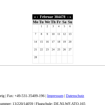
«
‹
Februar 384478
›
»
Mo
Tu
We
Th
Fr
Sa
Su
1
2
3
4
5
6
7
8
9
10
11
12
13
14
15
16
17
18
19
20
21
22
23
24
25
26
27
28
weig | Fax: +49-531-35409-196 |
Impressum
|
Datenschutz
nummer: 13/220/14059 | Flugschule: DE.NI-WF.ATO.165