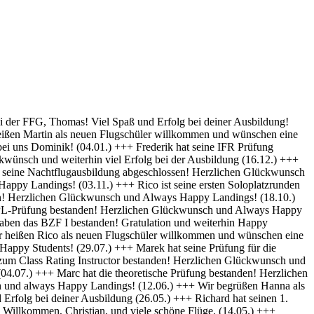
py Landings (28.10) +++ Glückwunsch Karsten! Die Schülerakte wurde soeben geschlossen :-) Always happy Landings (12.9.) +++ Hendrik ist heute seine ersten Solo-Platzrunden geflogen. Herzlichen Glückwünsch und always happy landings (3.9.) +++ Wir begrüßen Richard als neues Mitglied der FFG und wünschen eine erfolgreiche Ausbildung! (1.9.) +++ Norman hat die Theoretische Prüfung bestanden. Herzlichen Glückwunsch (31.8.) +++ Vincent hat seinen ersten Alleinflug absolviert! Herzlichen Glückwunsch und weiterhin Happy Landings! (26.08.) +++ Wir heißen Clemens E. und Clemens H. als neue Flugschüler willkommen und wünschen eine erfolgreiche Ausbildung! (26.08.) +++ Herzlichen Glückwünsch zum ersten Solo, Luis und always happy landings! (22.08.) +++ Die FFG hat ein neues Vereinsmitglied und einen weiteren Flugschüler. Herzlich Willkommen, Stefan ! (7.8.) +++ Vom „Fußgänger“ zum Luftfahrzeugführer! Lieber Carsten, herzlichen Glückwunsch zur bestandenen PPL-Prüfung! (19.7.) +++ Simon hat seine Praktische Prüfung bestanden! (12.07.) Herzlichen Glückwunsch und Always Happy Landings +++ Wir begrüßen Stefan S. als neues Mitglied der FFG! - Herzlichen Glückwunsch & Always Happy Landings! (06.07.) +++ (Falscheintrag ?? hr) Die FFG hat ein neues Vereinsmitglied und die Flugschule einen neuen Schüler: Herzlich Willkommen, Robert, und viel Spaß und Erfolg bei deiner Ausbildung. (2.7.) +++ Patrik hat heute sein erstes Solo geflogen - Herzlichen Glückwunsch & Always Happy Landings! (30.6.) +++ Herzlichen Glückwunsch Thiago zur erfolgreichen Prüfung (15.06.) & Always Happy Landings +++ Herzlichen Glückwunsch zu bestandenen PPL(A) Prüfung, Fabian - always happy landings ! (19.5.) +++ Stefan hat die Prüfung für die Instrumentenflugberechtigung bestanden! Gratulation und weiterhin Happy Landings! . (04.05.) +++ Herzlich Willkommen bei der FFG, Eike, und viel Spaß und Erfolg bei deiner Ausbildung. (22.04.) +++ Wir heißen Daniel H. als neuen Flugschüler willkommen und wünschen eine erfolgreiche Ausbildung! (01.04.) +++ Gratulation auch an Daniel P., der heute (31.03.) seinen ersten Alleinflug absolviert hat! Herzlichen Glückwunsch und weiterhin Happy Landings! +++ Norman hat am 15.03. seinen ersten Alleinflug absolviert! Herzlichen Glückwunsch und weiterhin Happy Landings! +++ Daniel hat heute (9.3.) seine Theoretische Prüfung bestanden! Herzlichen Glückwunsch und viel Spaß bei den nächsten Ausbildungsschritten +++ Marek hat heute (1.3.) seine Praktische Prüfung bestanden -Herzlichen Glückwunsch und Always Happy Landings +++ Herzlich Willkommen, Luis. Viel Spaß und Erfolg bei deiner Ausbildung. +++ Herzlich Willkommen, Maximilian. Viel Spaß und Erfolg bei deiner Ausbildung. +++ Simon hat heute (9.2.) seine Theoretische Prüfung bestanden - Herzlichen Glückwunsch +++ Paul hat heute (22. Nov) seine PPL-Prüfung bestanden! Herzlichen Glückwunsch und Always Happy Landings! +++ Willkommen bei der FFG, Vincent. Viel Spaß und Erfolg bei deiner Ausbildung! +++ Willkommen bei der FFG, Doris. Viel Spaß und Erfolg bei deiner Ausbildung! +++ Holger hat seine PPL-Prüfung bestanden! Gratulation und weiterhin Happy Landings! +++ Micha hat seine PPL