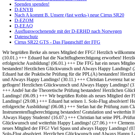
Spenden spenden!
D-ENYB
Nach A kommt B. Unsere (fast werks-) neue Cirrus SR20
D-EZOM
D-EEAQ
Ausflugswochenende mit der D-ERHD nach Norwegen
Datenschutz
Cirrus SR22 GTS - Das Flaggschiff der FFG
Wir begrüßen Berke als neues Mitglied der FFG! Herzlich willkommen und always Happy Landings! (01.02.) +++ Herzlich Willkommen bei der FFG, Thomas! Viel Spaß und Erfolg bei deiner Ausbildung! (10.01.) +++ Eduard hat die Nachtflugberechtigung erworben! Herzlichen Glückwunsch und Always Bright Moonlight! (08.01.) +++ Wir heißen Martin als neuen Flugschüler willkommen und wünschen eine erfolgreiche Ausbildung! (06.01.) +++ Die FFG hat ein neues Mitglied und damit bald auch einen neuen Fluglehrer - Herzlich Willkommen bei uns Dominik! (04.01.) +++ Frederik hat seine IFR Prüfung bestanden! Herzlichen Glückwunsch und Always Happy Landings! (20.12.) +++ Rico hat seine BZF 1 Prüfung bestanden. Herzlichen Glückwünsch und weiterhin viel Erfolg bei der Ausbildung (16.12.) +++ Eduard hat die Praktische Prüfung für die PPL(A) bestanden! Herzlichen Glückwunsch und Always Happy Landings! (05.12.) +++ Falk hat seine Nachtflugausbildung abgeschlossen! Herzlichen Glückwunsch und Always Happy Landings! (30.11.) +++ Christian Leverenz hat sein Night Rating abgeschlossen! Herzlichen Glückwunsch und Always Happy Landings! (03.11.) +++ Rico ist seine ersten Soloplatzrunden geflogen! Herzlichen Glückwunsch und Always Happy Landings! (31.10.) +++ Richard und Eduard hat die Theoretische Prüfung bestanden! Herzlichen Glückwunsch und Always Happy Landings! (18.10.) +++ André hat die Theoretische Prüfung bestanden! Herzlichen Glückwunsch und Always Happy Landings! (20.09.) +++ Michel hat die PPL-Prüfung bestanden! Herzlichen Glückwunsch und Always Happy Landings! (06.09.) +++ Wir begrüßen Robin als neues Mitglied der FFG! Viel Erfolg bei der Ausbildung! (02.09.) +++ Eduard und Viveik haben das BZF I bestanden! Gratulation und weiterhin Happy Landings! (29.08.) +++ Eduard hat seinen 1. Solo-Flug absolviert! Herzlichen Glückwunsch und Always Happy Landings! (28.08.) +++ Wir heißen Rico als neuen Flugschüler willkommen und wünschen eine erfolgreiche Ausbildung! (06.08.) +++ Stefan hat die Prüfung zum Class Rating Instructor bestanden! Herzlichen Glückwunsch und Always Happy Students! (29.07.) +++ Marek hat seine Prüfung für die Instrumentenflugberechtigung bestanden! Gratulation und weiterhin Happy Landings! (17.07.) +++ Sebastian und Julian haben die Prüfung zum Class Rating Instructor bestanden! Herzlichen Glückwunsch und Always Happy Students! (16.07.) +++ Christian hat seine PPL-Prüfung bestanden! Herzlichen Glückwunsch und always Happy Landings! (04.07.) +++ Marc hat die theoretische Prüfung bestanden! Herzlichen Glückwunsch und weiterhin Happy Landings! (27.06.) +++ Clemens hat seine praktische PPL-Prüfung bestanden! Herzlichen Glückwunsch und always Happy Landings! (12.06.) +++ Wir begrüßen Hanna als neues Mitglied der FFG! Viel Spass und always Happy Landings! (03.06.) +++ Herzlich Willkommen bei der FFG, Christian! Viel Spaß und Erfolg bei deiner Ausbildung (26.05.) +++ Richard hat seinen 1. Solo-Flug absolviert. Herzlichen Glückwunsch und Always Happy Landings! (21.05.) +++ Die FFG hat ein neues Vereinsmitglied. Herzlich Willkommen, Christian, und viele schöne Flüge. (14.05.) +++ Hendrik hat die LAPL-Prüfung bestanden! Herzlichen Glückwunsch und Always Happy Landings! (12.04.) +++ Wir begrüßen Malte als neues Mitglied der FFG! Viel Spass und always Happy Landings! (01.04.) +++ Herzlich Willkommen bei der FFG, Tim-Oliver! Viel Spaß und