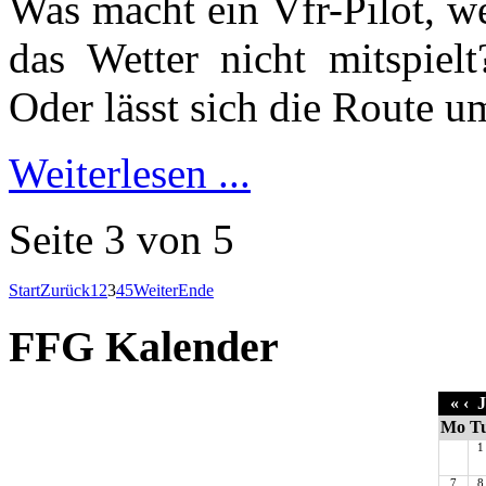
Was macht ein Vfr-Pilot, we
das Wetter nicht mitspiel
Oder lässt sich die Route 
Weiterlesen ...
Seite 3 von 5
Start
Zurück
1
2
3
4
5
Weiter
Ende
FFG Kalender
«
‹
J
Mo
T
1
7
8