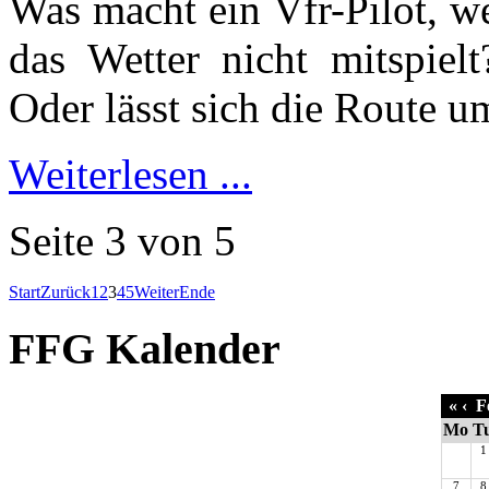
Was macht ein Vfr-Pilot, we
das Wetter nicht mitspiel
Oder lässt sich die Route 
Weiterlesen ...
Seite 3 von 5
Start
Zurück
1
2
3
4
5
Weiter
Ende
FFG Kalender
«
‹
Fe
Mo
T
1
7
8