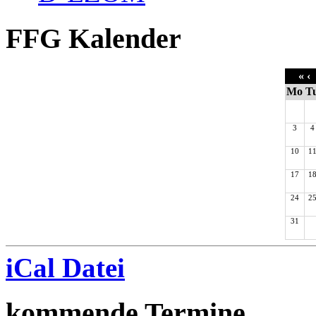
FFG Kalender
«
‹
Mo
T
3
4
10
1
17
1
24
2
31
iCal Datei
kommende Termine