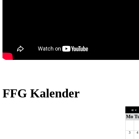
FFG Kalender
«
‹
Mo
T
3
4