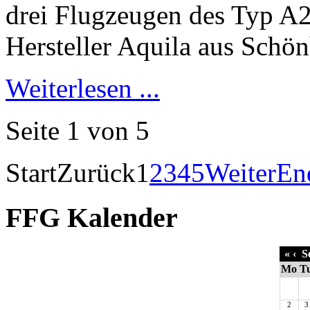
Weiterlesen ...
Seite 1 von 5
Start
Zurück
1
2
3
4
5
Weiter
En
FFG Kalender
«
‹
Se
Mo
T
2
3