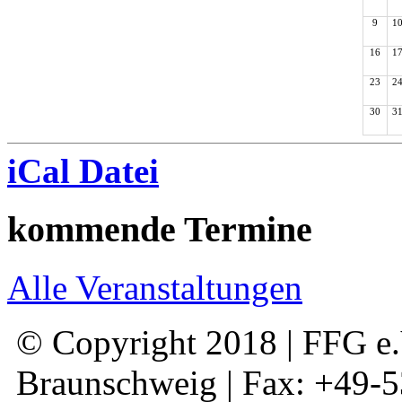
9
1
16
1
23
2
30
3
iCal Datei
kommende Termine
Alle Veranstaltungen
© Copyright 2018 | FFG e.V
Braunschweig | Fax: +49-