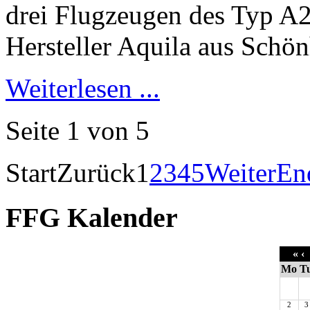
Weiterlesen ...
Seite 1 von 5
Start
Zurück
1
2
3
4
5
Weiter
En
FFG Kalender
«
‹
Mo
T
2
3