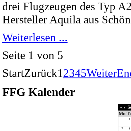
Weiterlesen ...
Seite 1 von 5
Start
Zurück
1
2
3
4
5
Weiter
En
FFG Kalender
«
‹
Se
Mo
T
1
7
8