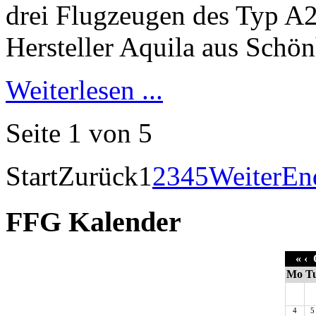
Weiterlesen ...
Seite 1 von 5
Start
Zurück
1
2
3
4
5
Weiter
En
FFG Kalender
«
‹
O
Mo
T
4
5