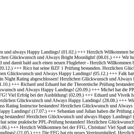
 Erfolg bei deiner Ausbildung! (01.04.) +++ Felix und Norman haben die Nachtflugberechtigung erworben! Herzlichen Glückwunsch und Always Bright Moonlight! (18.03.) +++ Daniel hat die Nachtflugberechtigung erworben! Herzlichen Glückwunsch und Always Bright Moonlight! (29.02.) +++ Stefan hat seine praktische PPL-Prüfung bestanden! Gratulation und weiterhin Happy Landings! (16.02.) +++ Max hat seine Nachtflugqualifikation erhalten. Herzlichen Glückwünsch und Always happy landings! (28.01.) +++ >>> Bristell D-ENYY eingetroffen <<< Herzlich Willkommen bei der FFG, Eduard! Viel Spaß und Erfolg bei deiner Ausbildung! (15.01.) +++ Die FFG hat zwei neue Mitglieder und Flugschüler. Herzlich willkommen an Viveik und Tim und viel Spaß bei der Ausbildung (01.12.) +++ Clemens hat die Theoretische Prüfung bestanden! Herzlichen Glückwunsch und weiterhin viel Erfolg bei Deiner Ausbildung (16.11.) +++ André hat seinen ersten Alleinflug absolviert! Herzlichen Glückwunsch und weiterhin viel Erfolg bei Deiner Ausbildung (15.09.) +++ Daniel hat seine PPL-Prüfung bestanden! Herzlichen Glückwunsch und weiterhin Happy Landings! (11.09.) +++ Clemens ist seine ersten Solo Platzrunden geflogen. Herzlichen Glückwunsch und weiterhin viel Erfolg bei Deiner Ausbildung (09.09.) +++ Stefan hat seine Instrumentenflugberechtigung erworben! Herzlichen Glückwunsch und Always Happy Landings! (06.09.) +++ Wir gratulieren Marc zum ersten Soloflug! Herzlichen Glückwunsch und weiterhin viel Erfolg bei Deiner Ausbildung (24.08.) +++ Vincent hat seine theoretische Prüfung bestanden! Herzlichen Glückwunsch und weiterhin viel Erfolg bei Deiner Ausbildung (10.08.) +++ Stefan hat seine Theorieprüfung bestanden! Herzlichen Glückwunsch und weiterhin viel Erfolg bei Deiner Ausbildung (27.07.) +++ Julian hat die IR-Prüfung bestanden! Herzlichen Glückwunsch und Always Happy Landings. (25.07.) +++ Oliver hat die Praktische Prüfung bestanden! Herzlichen Glückwunsch und Always Happy Landings. (12.06.) +++ Und eine PPL mehr.... Glückwunsch Luis zur Lizenz. (27.04.) +++ Michel und Clemens haben heute die Theoretische Prüfung bestanden! Glückwunsch euch beiden und viel Erfolg bei der Praxis. (06.04.) +++ Daniel hat seine LAPL-Prüfung bestanden! Herzlichen Glückwunsch und Always Happy Landings. (29.03.) +++ Glückwunsch zum ersten Solo, Stefan! Ein denkwürdiger Tag im Leben eines jeden Piloten. (17.03.) +++ Die FFG hat ein neues Mitglied und erfahrenen Piloten bekommen! Willkommen Hermann und viel Spaß in der FFG. (01.03.) +++ Daniel hat heute die Theoretische Prüfung bestanden! Gratulation und weiterhin viel Erfolg bei der Praxis. (22.02.) +++ Luis hat die Theoretische Prüfung bestanden! Herzlichen Glückwunsch und viel Erfolg bei der Praxis. (09.02.) +++ Tibor hat seine Instrumentenflugberechtigung erhalten! Herzlichen Glückwunsch und Always Happy Landings. (06.02.) +++ Alexander hat die Theoretische Prüfung bestanden! Herzlichen Glückwunsch und viel Erfolg bei der Praxis. (21.01.) +++ Seit heute haben wir 5 neue BZF Besitzer. Glückwunsch Clemens E, Clemens H, Richard, Robert und Stefan. Super gemacht, weiter so. (19.01.) +++ André startet seine PPL(a) Ausbildung zum 1.1. - viel Erfolg dabei. (17.12.) +++ Die FFG begrüßt herzlich Axel als neues Vollmitglied. (16.12. ) +++ Und wieder einer ohne Lehrer unterwegs- Gratulation Daniel ! (26.10.) +++ Norman hat heute seine Praktische Prüfung bestanden. Herzlichen Glückwunsch und Always Hap