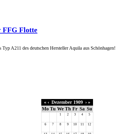
r FFG Flotte
«
‹
Dezember 1909
›
»
Mo
Tu
We
Th
Fr
Sa
Su
1
2
3
4
5
6
7
8
9
10
11
12