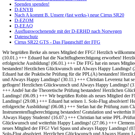
Spenden spenden!
D-ENYB
Nach A kommt B. Unsere (fast werks-) neue Cirrus SR20
D-EZOM
D-EEAQ
Ausflugswochenende mit der D-ERHD nach Norwegen
Datenschutz
Cirrus SR22 GTS - Das Flaggschiff der FFG
Wir begrüßen Berke als neues Mitglied der FFG! Herzlich willkommen und always Happy Landings! (01.02.) +++ Herzlich Willkommen bei der FFG, Thomas! Viel Spaß und Erfolg bei deiner Ausbildung! (10.01.) +++ Eduard hat die Nachtflugberechtigung erworben! Herzlichen Glückwunsch und Always Bright Moonlight! (08.01.) +++ Wir heißen Martin als neuen Flugschüler willkommen und wünschen eine erfolgreiche Ausbildung! (06.01.) +++ Die FFG hat ein neues Mitglied und damit bald auch einen neuen Fluglehrer - Herzlich Willkommen bei uns Dominik! (04.01.) +++ Frederik hat seine IFR Prüfung bestanden! Herzlichen Glückwunsch und Always Happy Landings! (20.12.) +++ Rico hat seine BZF 1 Prüfung bestanden. Herzlichen Glückwünsch und weiterhin viel Erfolg bei der Ausbildung (16.12.) +++ Eduard hat die Praktische Prüfung für die PPL(A) bestanden! Herzlichen Glückwunsch und Always Happy Landings! (05.12.) +++ Falk hat seine Nachtflugausbildung abgeschlossen! Herzlichen Glückwunsch und Always Happy Landings! (30.11.) +++ Christian Leverenz hat sein Night Rating abgeschlossen! Herzlichen Glückwunsch und Always Happy Landings! (03.11.) +++ Rico ist seine ersten Soloplatzrunden geflogen! Herzlichen Glückwunsch und Always Happy Landings! (31.10.) +++ Richard und Eduard hat die Theoretische Prüfung bestanden! Herzlichen Glückwunsch und Always Happy Landings! (18.10.) +++ André hat die Theoretische Prüfung bestanden! Herzlichen Glückwunsch und Always Happy Landings! (20.09.) +++ Michel hat die PPL-Prüfung bestanden! Herzlichen Glückwunsch und Always Happy Landings! (06.09.) +++ Wir begrüßen Robin als neues Mitglied der FFG! Viel Erfolg bei der Ausbildung! (02.09.) +++ Eduard und Viveik haben das BZF I bestanden! Gratulation und weiterhin Happy Landings! (29.08.) +++ Eduard hat seinen 1. Solo-Flug absolviert! Herzlichen Glückwunsch und Always Happy Landings! (28.08.) +++ Wir heißen Rico als neuen Flugschüler willkommen und wünschen eine erfolgreiche Ausbildung! (06.08.) +++ Stefan hat die Prüfung zum Class Rating Instructor bestanden! Herzlichen Glückwunsch und Always Happy Students! (29.07.) +++ Marek hat seine Prüfung für die Instrumentenflugberechtigung bestanden! Gratulation und weiterhin Happy Landings! (17.07.) +++ Sebastian und Julian haben die Prüfung zum Class Rating Instructor bestanden! Herzlichen Glückwunsch und Always Happy Students! (16.07.) +++ Christian hat seine PPL-Prüfung bestanden! Herzlichen Glückwunsch und always Happy Landings! (04.07.) +++ Marc hat die theoretische Prüfung bestanden! Herzlichen Glückwunsch und weiterhin Happy Landings! (27.06.) +++ Clemens hat seine praktische PPL-Prüfung bestanden! Herzlichen Glückwunsch und always Happy Landings! (12.06.) +++ Wir begrüßen Hanna als neues Mitglied der FFG! Viel Spass und always Happy Landings! (03.06.) +++ Herzlich Willkommen bei der FFG, Christian! Viel Spaß und Erfolg bei deiner Ausbildung (26.05.) +++ Richard hat seinen 1. Solo-Flug absolviert. Herzlichen Glückwunsch und Always Happy Landings! (21.05.) +++ Die FFG hat ein neues Vereinsmitglied. Herzlich Willkommen, Christian, und viele schöne Flüge. (14.05.) +++ Hendrik hat die LAPL-Prüfung bestanden! Herzlichen Glückwunsch und Always Happy Landings! (12.04.) +++ Wir begrüßen Malte als neues Mitglied der FFG! Viel Spass und always Happy Landings! (01.04.) +++ Herzlich Willkommen bei der FFG, Tim-Oliver! Viel Spaß und