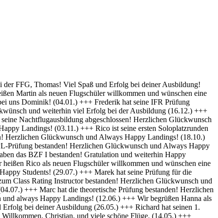
py Landings (28.10) +++ Glückwunsch Karsten! Die Schülerakte wurde soeben geschlossen :-) Always happy Landings (12.9.) +++ Hendrik ist heute seine ersten Solo-Platzrunden geflogen. Herzlichen Glückwünsch und always happy landings (3.9.) +++ Wir begrüßen Richard als neues Mitglied der FFG und wünschen eine erfolgreiche Ausbildung! (1.9.) +++ Norman hat die Theoretische Prüfung bestanden. Herzlichen Glückwunsch (31.8.) +++ Vincent hat seinen ersten Alleinflug absolviert! Herzlichen Glückwunsch und weiterhin Happy Landings! (26.08.) +++ Wir heißen Clemens E. und Clemens H. als neue Flugschüler willkommen und wünschen eine erfolgreiche Ausbildung! (26.08.) +++ Herzlichen Glückwünsch zum ersten Solo, Luis und always happy landings! (22.08.) +++ Die FFG hat ein neues Vereinsmitglied und einen weiteren Flugschüler. Herzlich Willkommen, Stefan ! (7.8.) +++ Vom „Fußgänger“ zum Luftfahrzeugführer! Lieber Carsten, herzlichen Glückwunsch zur bestandenen PPL-Prüfung! (19.7.) +++ Simon hat seine Praktische Prüfung bestanden! (12.07.) Herzlichen Glückwunsch und Always Happy Landings +++ Wir begrüßen Stefan S. als neues Mitglied der FFG! - Herzlichen Glückwunsch & Always Happy Landings! (06.07.) +++ (Falscheintrag ?? hr) Die FFG hat ein neues Vereinsmitglied und die Flugschule einen neuen Schüler: Herzlich Willkommen, Robert, und viel Spaß und Erfolg bei deiner Ausbildung. (2.7.) +++ Patrik hat heute sein erstes Solo geflogen - Herzlichen Glückwunsch & Always Happy Landings! (30.6.) +++ Herzlichen Glückwunsch Thiago zur erfolgreichen Prüfung (15.06.) & Always Happy Landings +++ Herzlichen Glückwunsch zu bestandenen PPL(A) Prüfung, Fabian - always happy landings ! (19.5.) +++ Stefan hat die Prüfung für die Instrumentenflugberechtigung bestanden! Gratulation und weiterhin Happy Landings! . (04.05.) +++ Herzlich Willkommen bei der FFG, Eike, und viel Spaß und Erfolg bei deiner Ausbildung. (22.04.) +++ Wir heißen Daniel H. als neuen Flugschüler willkommen und wünschen eine erfolgreiche Ausbildung! (01.04.) +++ Gratulation auch an Daniel P., der heute (31.03.) seinen ersten Alleinflug absolviert hat! Herzlichen Glückwunsch und weiterhin Happy Landings! +++ Norman hat am 15.03. seinen ersten Alleinflug absolviert! Herzlichen Glückwunsch und weiterhin Happy Landings! +++ Daniel hat heute (9.3.) seine Theoretische Prüfung bestanden! Herzlichen Glückwunsch und viel Spaß bei den nächsten Ausbildungsschritten +++ Marek hat heute (1.3.) seine Praktische Prüfung bestanden -Herzlichen Glückwunsch und Always Happy Landings +++ Herzlich Willkommen, Luis. Viel Spaß und Erfolg bei deiner Ausbildung. +++ Herzlich Willkommen, Maximilian. Viel Spaß und Erfolg bei deiner Ausbildung. +++ Simon hat heute (9.2.) seine Theoretische Prüfung bestanden - Herzlichen Glückwunsch +++ Paul hat heute (22. Nov) seine PPL-Prüfung bestanden! Herzlichen Glückwunsch und Always Happy Landings! +++ Willkommen bei der FFG, Vincent. Viel Spaß und Erfolg bei deiner Ausbildung! +++ Willkommen bei der FFG, Doris. Viel Spaß und Erfolg bei deiner Ausbildung! +++ Holger hat seine PPL-Prüfung bestanden! Gratulation und weiterhin Happy Landings! +++ Micha hat seine PPL