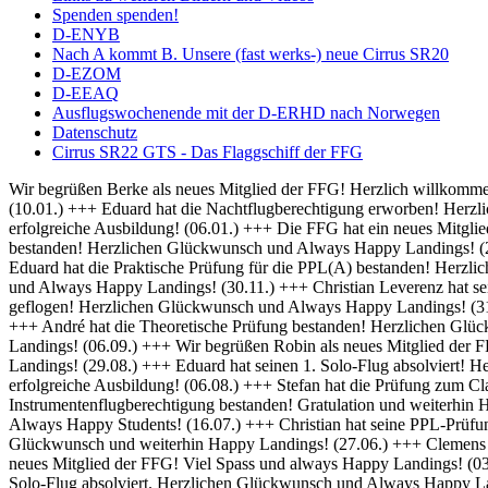
Spenden spenden!
D-ENYB
Nach A kommt B. Unsere (fast werks-) neue Cirrus SR20
D-EZOM
D-EEAQ
Ausflugswochenende mit der D-ERHD nach Norwegen
Datenschutz
Cirrus SR22 GTS - Das Flaggschiff der FFG
Wir begrüßen Berke als neues Mitglied der FFG! Herzlich willkommen und always Happy Landings! (01.02.) +++ Herzlich Willkommen bei der FFG, Thomas! Viel Spaß und Erfolg bei deiner Ausbildung! (10.01.) +++ Eduard hat die Nachtflugberechtigung erworben! Herzlichen Glückwunsch und Always Bright Moonlight! (08.01.) +++ Wir heißen Martin als neuen Flugschüler willkommen und wünschen eine erfolgreiche Ausbildung! (06.01.) +++ Die FFG hat ein neues Mitglied und damit bald auch einen neuen Fluglehrer - Herzlich Willkommen bei uns Dominik! (04.01.) +++ Frederik hat seine IFR Prüfung bestanden! Herzlichen Glückwunsch und Always Happy Landings! (20.12.) +++ Rico hat seine BZF 1 Prüfung bestanden. Herzlichen Glückwünsch und weiterhin viel Erfolg bei der Ausbildung (16.12.) +++ Eduard hat die Praktische Prüfung für die PPL(A) bestanden! Herzlichen Glückwunsch und Always Happy Landings! (05.12.) +++ Falk hat seine Nachtflugausbildung abgeschlossen! Herzlichen Glückwunsch und Always Happy Landings! (30.11.) +++ Christian Leverenz hat sein Night Rating abgeschlossen! Herzlichen Glückwunsch und Always Happy Landings! (03.11.) +++ Rico ist seine ersten Soloplatzrunden geflogen! Herzlichen Glückwunsch und Always Happy Landings! (31.10.) +++ Richard und Eduard hat die Theoretische Prüfung bestanden! Herzlichen Glückwunsch und Always Happy Landings! (18.10.) +++ André hat die Theoretische Prüfung bestanden! Herzlichen Glückwunsch und Always Happy Landings! (20.09.) +++ Michel hat die PPL-Prüfung bestanden! Herzlichen Glückwunsch und Always Happy Landings! (06.09.) +++ Wir begrüßen Robin als neues Mitglied der FFG! Viel Erfolg bei der Ausbildung! (02.09.) +++ Eduard und Viveik haben das BZF I bestanden! Gratulation und weiterhin Happy Landings! (29.08.) +++ Eduard hat seinen 1. Solo-Flug absolviert! Herzlichen Glückwunsch und Always Happy Landings! (28.08.) +++ Wir heißen Rico als neuen Flugschüler willkommen und wünschen eine erfolgreiche Ausbildung! (06.08.) +++ Stefan hat die Prüfung zum Class Rating Instructor bestanden! Herzlichen Glückwunsch und Always Happy Students! (29.07.) +++ Marek hat seine Prüfung für die Instrumentenflugberechtigung bestanden! Gratulation und weiterhin Happy Landings! (17.07.) +++ Sebastian und Julian haben die Prüfung zum Class Rating Instructor bestanden! Herzlichen Glückwunsch und Always Happy Students! (16.07.) +++ Christian hat seine PPL-Prüfung bestanden! Herzlichen Glückwunsch und always Happy Landings! (04.07.) +++ Marc hat die theoretische Prüfung bestanden! Herzlichen Glückwunsch und weiterhin Happy Landings! (27.06.) +++ Clemens hat seine praktische PPL-Prüfung bestanden! Herzlichen Glückwunsch und always Happy Landings! (12.06.) +++ Wir begrüßen Hanna als neues Mitglied der FFG! Viel Spass und always Happy Landings! (03.06.) +++ Herzlich Willkommen bei der FFG, Christian! Viel Spaß und Erfolg bei deiner Ausbildung (26.05.) +++ Richard hat seinen 1. Solo-Flug absolviert. Herzlichen Glückwunsch und Always Happy Landings! (21.05.) +++ Die FFG hat ein neues Vereinsmitglied. Herzlich Willkommen, Christian, und viele schöne Flüge. (14.05.) +++ Hendrik hat die LAPL-Prüfung bestanden! Herzlichen Glückwunsch und Always Happy Landings! (12.04.) +++ Wir begrüßen Malte als neues Mitglied der FFG! Viel Spass und always Happy Landings! (01.04.) +++ Herzlich Willkommen bei der FFG, Tim-Oliver! Viel Spaß und