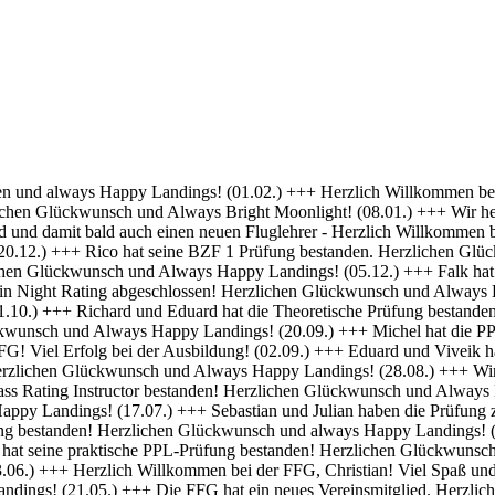
 Erfolg bei deiner Ausbildung! (01.04.) +++ Felix und Norman haben die Nachtflugberechtigung erworben! Herzlichen Glückwunsch und Always Bright Moonlight! (18.03.) +++ Daniel hat die Nachtflugberechtigung erworben! Herzlichen Glückwunsch und Always Bright Moonlight! (29.02.) +++ Stefan hat seine praktische PPL-Prüfung bestanden! Gratulation und weiterhin Happy Landings! (16.02.) +++ Max hat seine Nachtflugqualifikation erhalten. Herzlichen Glückwünsch und Always happy landings! (28.01.) +++ >>> Bristell D-ENYY eingetroffen <<< Herzlich Willkommen bei der FFG, Eduard! Viel Spaß und Erfolg bei deiner Ausbildung! (15.01.) +++ Die FFG hat zwei neue Mitglieder und Flugschüler. Herzlich willkommen an Viveik und Tim und viel Spaß bei der Ausbildung (01.12.) +++ Clemens hat die Theoretische Prüfung bestanden! Herzlichen Glückwunsch und weiterhin viel Erfolg bei Deiner Ausbildung (16.11.) +++ André hat seinen ersten Alleinflug absolviert! Herzlichen Glückwunsch und weiterhin viel Erfolg bei Deiner Ausbildung (15.09.) +++ Daniel hat seine PPL-Prüfung bestanden! Herzlichen Glückwunsch und weiterhin Happy Landings! (11.09.) +++ Clemens ist seine ersten Solo Platzrunden geflogen. Herzlichen Glückwunsch und weiterhin viel Erfolg bei Deiner Ausbildung (09.09.) +++ Stefan hat seine Instrumentenflugberechtigung erworben! Herzlichen Glückwunsch und Always Happy Landings! (06.09.) +++ Wir gratulieren Marc zum ersten Soloflug! Herzlichen Glückwunsch und weiterhin viel Erfolg bei Deiner Ausbildung (24.08.) +++ Vincent hat seine theoretische Prüfung bestanden! Herzlichen Glückwunsch und weiterhin viel Erfolg bei Deiner Ausbildung (10.08.) +++ Stefan hat seine Theorieprüfung bestanden! Herzlichen Glückwunsch und weiterhin viel Erfolg bei Deiner Ausbildung (27.07.) +++ Julian hat die IR-Prüfung bestanden! Herzlichen Glückwunsch und Always Happy Landings. (25.07.) +++ Oliver hat die Praktische Prüfung bestanden! Herzlichen Glückwunsch und Always Happy Landings. (12.06.) +++ Und eine PPL mehr.... Glückwunsch Luis zur Lizenz. (27.04.) +++ Michel und Clemens haben heute die Theoretische Prüfung bestanden! Glückwunsch euch beiden und viel Erfolg bei der Praxis. (06.04.) +++ Daniel hat seine LAPL-Prüfung bestanden! Herzlichen Glückwunsch und Always Happy Landings. (29.03.) +++ Glückwunsch zum ersten Solo, Stefan! Ein denkwürdiger Tag im Leben eines jeden Piloten. (17.03.) +++ Die FFG hat ein neues Mitglied und erfahrenen Piloten bekommen! Willkommen Hermann und viel Spaß in der FFG. (01.03.) +++ Daniel hat heute die Theoretische Prüfung bestanden! Gratulation und weiterhin viel Erfolg bei der Praxis. (22.02.) +++ Luis hat die Theoretische Prüfung bestanden! Herzlichen Glückwunsch und viel Erfolg bei der Praxis. (09.02.) +++ Tibor hat seine Instrumentenflugberechtigung erhalten! Herzlichen Glückwunsch und Always Happy Landings. (06.02.) +++ Alexander hat die Theoretische Prüfung bestanden! Herzlichen Glückwunsch und viel Erfolg bei der Praxis. (21.01.) +++ Seit heute haben wir 5 neue BZF Besitzer. Glückwunsch Clemens E, Clemens H, Richard, Robert und Stefan. Super gemacht, weiter so. (19.01.) +++ André startet seine PPL(a) Ausbildung zum 1.1. - viel Erfolg dabei. (17.12.) +++ Die FFG begrüßt herzlich Axel als neues Vollmitglied. (16.12. ) +++ Und wieder einer ohne Lehrer unterwegs- Gratulation Daniel ! (26.10.) +++ Norman hat heute seine Praktische Prüfung bestanden. Herzlichen Glückwunsch und Always Hap