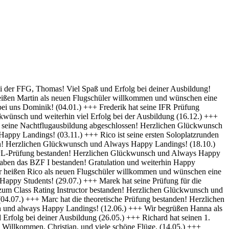
py Landings (28.10) +++ Glückwunsch Karsten! Die Schülerakte wurde soeben geschlossen :-) Always happy Landings (12.9.) +++ Hendrik ist heute seine ersten Solo-Platzrunden geflogen. Herzlichen Glückwünsch und always happy landings (3.9.) +++ Wir begrüßen Richard als neues Mitglied der FFG und wünschen eine erfolgreiche Ausbildung! (1.9.) +++ Norman hat die Theoretische Prüfung bestanden. Herzlichen Glückwunsch (31.8.) +++ Vincent hat seinen ersten Alleinflug absolviert! Herzlichen Glückwunsch und weiterhin Happy Landings! (26.08.) +++ Wir heißen Clemens E. und Clemens H. als neue Flugschüler willkommen und wünschen eine erfolgreiche Ausbildung! (26.08.) +++ Herzlichen Glückwünsch zum ersten Solo, Luis und always happy landings! (22.08.) +++ Die FFG hat ein neues Vereinsmitglied und einen weiteren Flugschüler. Herzlich Willkommen, Stefan ! (7.8.) +++ Vom „Fußgänger“ zum Luftfahrzeugführer! Lieber Carsten, herzlichen Glückwunsch zur bestandenen PPL-Prüfung! (19.7.) +++ Simon hat seine Praktische Prüfung bestanden! (12.07.) Herzlichen Glückwunsch und Always Happy Landings +++ Wir begrüßen Stefan S. als neues Mitglied der FFG! - Herzlichen Glückwunsch & Always Happy Landings! (06.07.) +++ (Falscheintrag ?? hr) Die FFG hat ein neues Vereinsmitglied und die Flugschule einen neuen Schüler: Herzlich Willkommen, Robert, und viel Spaß und Erfolg bei deiner Ausbildung. (2.7.) +++ Patrik hat heute sein erstes Solo geflogen - Herzlichen Glückwunsch & Always Happy Landings! (30.6.) +++ Herzlichen Glückwunsch Thiago zur erfolgreichen Prüfung (15.06.) & Always Happy Landings +++ Herzlichen Glückwunsch zu bestandenen PPL(A) Prüfung, Fabian - always happy landings ! (19.5.) +++ Stefan hat die Prüfung für die Instrumentenflugberechtigung bestanden! Gratulation und weiterhin Happy Landings! . (04.05.) +++ Herzlich Willkommen bei der FFG, Eike, und viel Spaß und Erfolg bei deiner Ausbildung. (22.04.) +++ Wir heißen Daniel H. als neuen Flugschüler willkommen und wünschen eine erfolgreiche Ausbildung! (01.04.) +++ Gratulation auch an Daniel P., der heute (31.03.) seinen ersten Alleinflug absolviert hat! Herzlichen Glückwunsch und weiterhin Happy Landings! +++ Norman hat am 15.03. seinen ersten Alleinflug absolviert! Herzlichen Glückwunsch und weiterhin Happy Landings! +++ Daniel hat heute (9.3.) seine Theoretische Prüfung bestanden! Herzlichen Glückwunsch und viel Spaß bei den nächsten Ausbildungsschritten +++ Marek hat heute (1.3.) seine Praktische Prüfung bestanden -Herzlichen Glückwunsch und Always Happy Landings +++ Herzlich Willkommen, Luis. Viel Spaß und Erfolg bei deiner Ausbildung. +++ Herzlich Willkommen, Maximilian. Viel Spaß und Erfolg bei deiner Ausbildung. +++ Simon hat heute (9.2.) seine Theoretische Prüfung bestanden - Herzlichen Glückwunsch +++ Paul hat heute (22. Nov) seine PPL-Prüfung bestanden! Herzlichen Glückwunsch und Always Happy Landings! +++ Willkommen bei der FFG, Vincent. Viel Spaß und Erfolg bei deiner Ausbildung! +++ Willkommen bei der FFG, Doris. Viel Spaß und Erfolg bei deiner Ausbildung! +++ Holger hat seine PPL-Prüfung bestanden! Gratulation und weiterhin Happy Landings! +++ Micha hat seine PPL