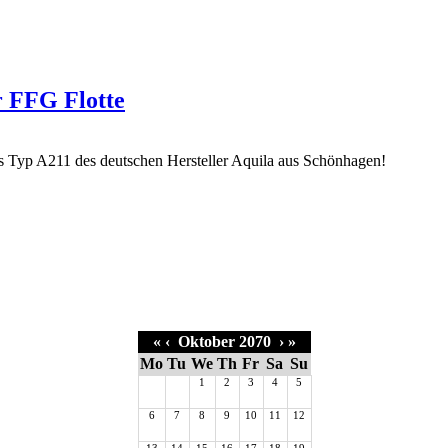
r FFG Flotte
«
‹
Oktober 2070
›
»
Mo
Tu
We
Th
Fr
Sa
Su
1
2
3
4
5
6
7
8
9
10
11
12