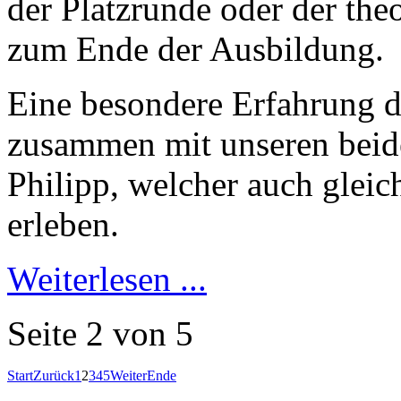
der Platzrunde oder der the
zum Ende der Ausbildung.
Eine besondere Erfahrung du
zusammen mit unseren beide
Philipp, welcher auch gleich
erleben.
Weiterlesen ...
Seite 2 von 5
Start
Zurück
1
2
3
4
5
Weiter
Ende