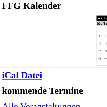
FFG Kalender
«
‹
Fe
Mo
T
6
7
13
1
20
2
27
2
iCal Datei
kommende Termine
Alle Veranstaltungen